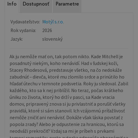
Info
Dostupnosť
Parametre
Vydavateľstvo:
Motýľ s.r.o.
Rok vydania:
2026
Jazyk:
slovenský
Ak ju nemôže mať on, tak potom nikto. Kade Mitchell je
posadnutý niekým, koho nenávidí. Had v ľudskej koži,
Stacey Rhodesová, predstavuje všetko, na čo nedokáže
zabudnúť – dievča, ktoré mu zlomilo srdce a prinútilo ho
hľadať útechu v temnote podsvetia. Roky ju sledoval. Zabil
každého, kto sa k nej priblížil. No teraz, počas krátkeho
úniku zo života, ktorý ho drží v pasci, sa Kade vracia
domov, pripravený znova si ju privlastniť a porušiť všetky
pravidlá, ktoré si sám stanovil. Ich vzájomnú príťažlivosť
nemôže zničiť ani nenávisť. Dokáže však láska povstať z
popola zrady? Alebo je odpustenie za hranicou, ktorú sa
neodváži prekročiť? Vzdaj sa mi je príbeh s prvkami
temnej romantiky, preto autorka odporúča oboznámiť sa