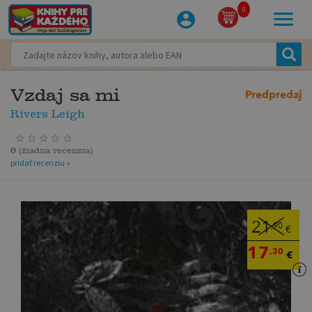
0
Vzdaj sa mi
Predpredaj
Rivers Leigh
0
(
žiadna recenzia
)
pridať recenziu »
21
,90
€
17
,30
€