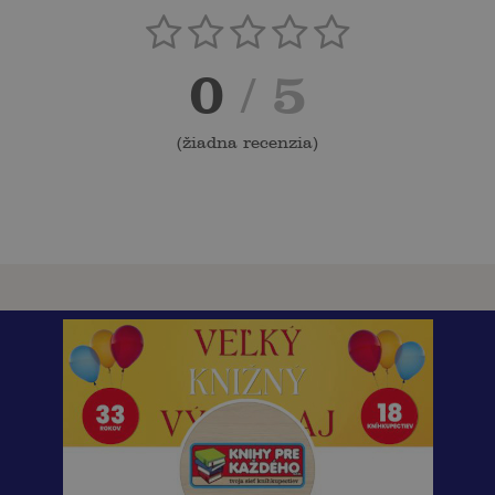
0
/ 5
(
žiadna recenzia
)