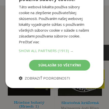
Táto webová lokalita používa súbory
cookie na zlepšenie používateľskej
Zákazníci, ktorí si kúpili
skúsenosti. Používaním našej webovej
tento titul si tiež kúpili
lokality vyjadrujete súhlas s používaním
všetkých súborov cookie v súlade s našimi
zásadami používania súborov cookie.
Prečítať viac
SHOW ALL PARTNERS
(1913) →
SÚHLASÍM SO VŠETKÝMI
12
16
,90
,90
€
€
ZOBRAZIŤ PODROBNOSTI
4
3
,95
,90
€
€
Hriešne bohatý
Skutočná kráľovná
(Hriech 1)
Malpasová Jodi Ellen