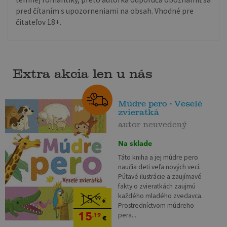
pred čítaním s upozorneniami na obsah. Vhodné pre
čitateľov 18+.
Extra akcia len u nás
Múdre pero - Veselé
zvieratká
autor neuvedený
Na sklade
Táto kniha a jej múdre pero
naučia deti veľa nových vecí.
Pútavé ilustrácie a zaujímavé
fakty o zvieratkách zaujmú
každého mladého zvedavca.
15
,99
€
Prostredníctvom múdreho
15
pera...
,19
€