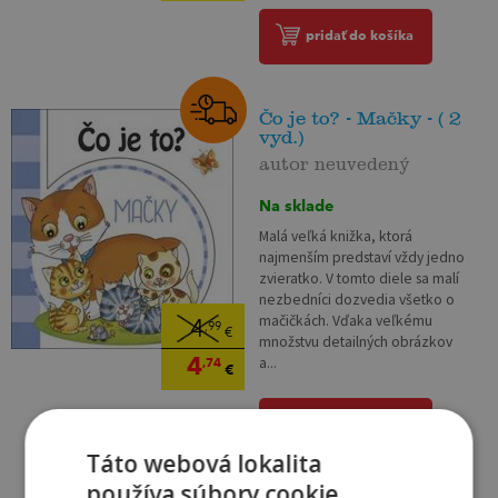
pridať do košíka
Čo je to? - Mačky - ( 2
vyd.)
autor neuvedený
Na sklade
Malá veľká knižka, ktorá
najmenším predstaví vždy jedno
zvieratko. V tomto diele sa malí
nezbedníci dozvedia všetko o
mačičkách. Vďaka veľkému
4
,99
€
množstvu detailných obrázkov
4
a...
,74
€
pridať do košíka
Táto webová lokalita
používa súbory cookie.