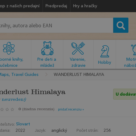
op z našich predajní
Predpredaj
Hry a hračky
orné knihy, 
Pre deti a 
Varenie, 
Motiv
  Hobby  
učebnice
mládež
zdravie
nábož
Maps, Travel Guides
WANDERLUST HIMALAYA
derlust Himalaya
U dodáva
r neuvedený
0
(
žiadna recenzia
)
pridať recenziu »
teľstvo:
Slovart
dania:
Jazyk:
Počet strán:
2022
anglický
256