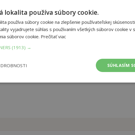
ng regions to hikers around the globe. First-hand tips,
 lokalita používa súbory cookie.
phy for trails in Nepal, India, Pakistan, Tibet (China), and Bhutan
ime wandering. Expect to be guided through breathtaking nature,
ita používa súbory cookie na zlepšenie používateľskej skúsenosti
rranged in an attractive mix of one-day, multi-day, or long-distance
ality vyjadrujete súhlas s používaním všetkých súborov cookie v s
you to the top of the mountains.
nia súborov cookie.
Prečítať viac
et strán:
256
TNERS
(1913) →
ba:
tvrdá
ODROBNOSTI
SÚHLASÍM S