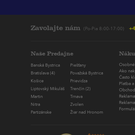
Zavolajte nám
+4
(Po-Pia 8:00-17:00)
Naše Predajne
Náku
Osobné
Banská Bystrica
Piešťany
Ako nak
Bratislava (4)
Považská Bystrica
Často k
Košice
Prievidza
Platba a
Liptovský Mikuláš
Trenčín (2)
Obchod
Reklama
Martin
Trnava
Reklama
Nitra
Zvolen
Formulá
Partizánske
Žiar nad Hronom