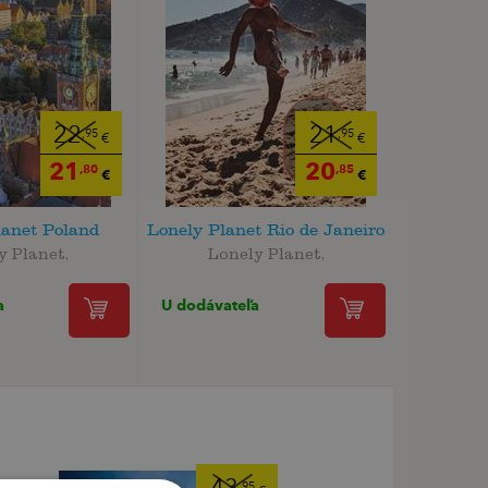
22
21
,95
,95
€
€
21
20
,80
,85
€
€
lanet Poland
Lonely Planet Rio de Janeiro
y Planet,
Lonely Planet,
a
U dodávateľa
,95