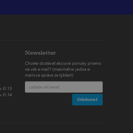
Newsletter
Chcete dostávať akciové ponuky priamo
na váš e-mail? (maximálne jedna e-
mailová správa za týždeň)
 čl.13
 čl.14
Odoberať