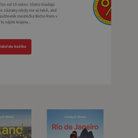
eľov od 15 rokov. Všetci hľadajú
le zázraky nikdy nie sú také, aké
Návštevník mestečka Bicho Raro v
tu nájde krajinu...
ridať do košíka