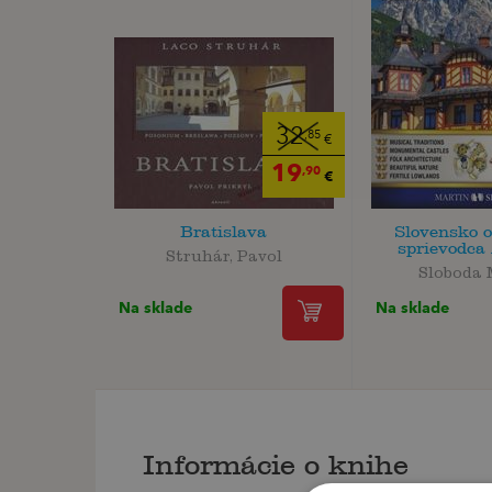
32
,85
€
19
,90
€
Bratislava
Slovensko 
sprievodca 
Struhár, Pavol
Sloboda 
Na sklade
Na sklade
Informácie o knihe