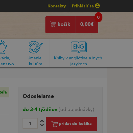
Kontakty
Prihlásiť sa
0
košík
0,00
€
ácia, 
Umenie, 
Knihy v angličtine a iných 
enstvo
kultúra
jazykoch
teľa
Odosielame
do 3-4 týždňov
(od objednávky)
pridať do košíka