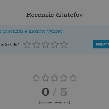
Recenzie čitateľov
e recenziu a môžete vyhrať
páčila kniha?
PRIDAŤ 
0
/ 5
(
žiadna recenzia
)