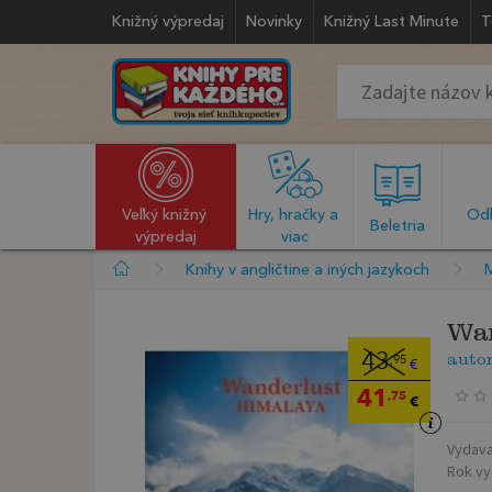
Knižný výpredaj
Novinky
Knižný Last Minute
T
Veľký knižný 
Hry, hračky a 
Odb
  Beletria  
výpredaj
viac
Knihy v angličtine a iných jazykoch
Wan
auto
43
,95
€
41
,75
€
Vydava
Rok vy