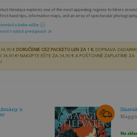
lust Himalaya explores one of the most appealing regions to hikers aroun
 First-hand tips, informative maps, and an array of spectacular photography 
formácií o knihe nižšie
nosť v našich predajniach
34,90 €
DORUČENIE CEZ PACKETU LEN ZA 1 €.
DOPRAVA ZADARM
 34,90 €! NAKÚPTE EŠTE ZA 34,90 € A POŠTOVNÉ ZAPLATÍME ZA
!
nžmány z
Zázra
er
Maggie
a
Na skla