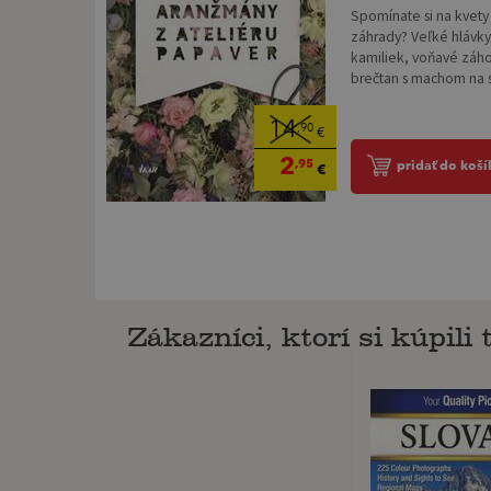
Spomínate si na kvety 
záhrady? Veľké hlávky
kamiliek, voňavé záhon
brečtan s machom na s
14
,90
€
2
,95
pridať do koší
€
Zákazníci, ktorí si kúpili t