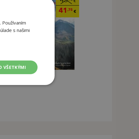
43
€
41
,75
€
. Používaním
úlade s našimi
O VŠETKÝMI