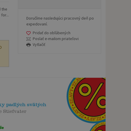
d the
for...
Doručíme nasledujúci pracovný deň po
expedovaní.
Pridať do obľúbených
Poslať e-mailom priateľovi
Vytlačiť
O
ky padlých svätých
 Stiefvater
de