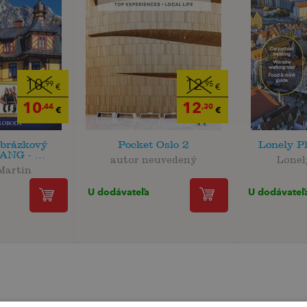
10
12
,99
,95
€
€
10
12
,44
,30
€
€
obrázkový
Pocket Oslo 2
Lonely P
ANG - ...
autor neuvedený
Lonel
Martin
U dodávateľa
U dodávateľ