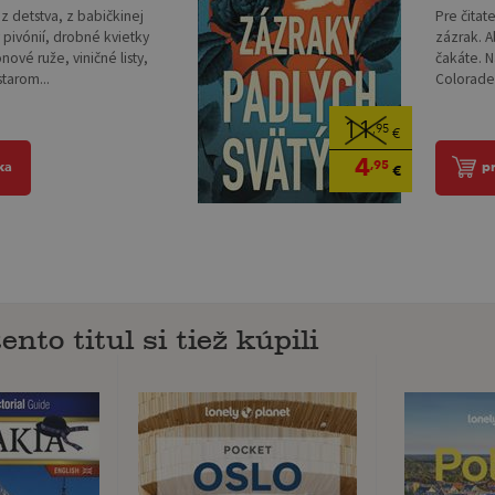
Pre čitat
z detstva, z babičkinej
zázrak. A
 pivónií, drobné kvietky
čakáte. 
ové ruže, viničné listy,
Colorade 
tarom...
11
,95
€
4
,95
p
ka
€
ento titul si tiež kúpili