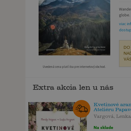
Wander
globe.
viac in
dostup
DO 
NAD
VÁS
Uvedená cena platí iba pre internetový obchod.
Extra akcia len u nás
Kvetinové ara
Ateliéru Papav
Vargová, Lenk
Na sklade