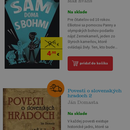
Na sklade
Pre čitateľov od 10 rokov.
Elliotovi sa pomocou Panny a
olympských bohov podarilo
nájsť Zemekameň, jeden zo
štyroch kameňov, ktoré
9
,95
€
ovládajú živly. Ten, kto bude...
4
,95
€
pridať do košíka
Povesti o slovenských
hradoch 2
Ján Domasta
Na sklade
V každej povesti existuje
historické jadro, ktoré sa