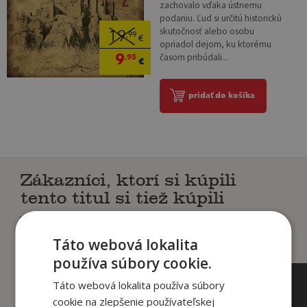
zachovalo vďaka ústnemu
podaniu. Ľud si určitú historickú
skutočnosť alebo osobu
19
,99
€
opriadol dejom, ku ktorému
9
časom pribúdali...
,95
€
pridať do košíka
Zákazníci, ktorí si kúpili
tento titul si tiež kúpili
Táto webová lokalita
používa súbory cookie.
Táto webová lokalita používa súbory
cookie na zlepšenie používateľskej