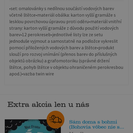
•set: omalovánky s nedílnou součástí vodových barev
včetně štětce•materiál obálka: karton vyšší gramáže s
lesklou povrchovou úpravou proti oděru•materiál vnitřní
strany: karton vyšší gramáže z důvodu použití vodových
barev•12 perokreseb•jednotlivé listy lze ze setu
jednoduše vyjmout a samostatně na podložce vykreslit
pomocí přiložených vodových barev a štětce•produkt
slouží pro rozvoj vnímání (přenos barev do příslušných
objektů obrázku) a grafomotoriku (správné držení
štětce, pohyb štětce v objektu ohraničeném perokresbou
apod.)•vazba twin wire
Extra akcia len u nás
Sám doma s bohmi
(Bohovia vôbec nie s...
Maz Evans