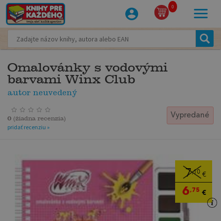
0
Omalovánky s vodovými
barvami Winx Club
autor neuvedený
Vypredané
0
(
žiadna recenzia
)
pridať recenziu »
7
,10
€
6
,75
€