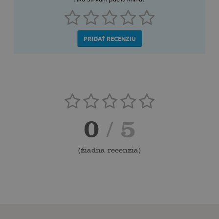
PRIDAŤ RECENZIU
0
/ 5
(
žiadna recenzia
)