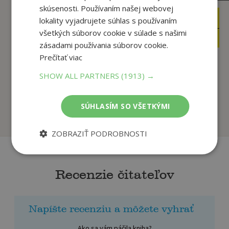
skúsenosti. Používaním našej webovej
3
1
lokality vyjadrujete súhlas s používaním
,60
,95
€
€
všetkých súborov cookie v súlade s našimi
2
1
,50
,85
€
€
zásadami používania súborov cookie.
Prečítať viac
SHOW ALL PARTNERS
(1913) →
Maľovanky –
Spojovačky -
Roztomilé zvieratká
Postavičky
autor neuvedený
autor neuvedený
SÚHLASÍM SO VŠETKÝMI
Na sklade
Na sklade
ZOBRAZIŤ PODROBNOSTI
Recenzie čitateľov
Napíšte recenziu a môžete vyhrať
Ako sa vám páčila kniha?