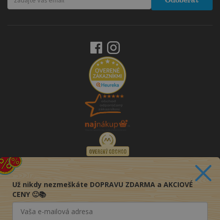
Odoberať
Už nikdy nezmeškáte DOPRAVU ZDARMA a AKCIOVÉ
CENY 🙂📚