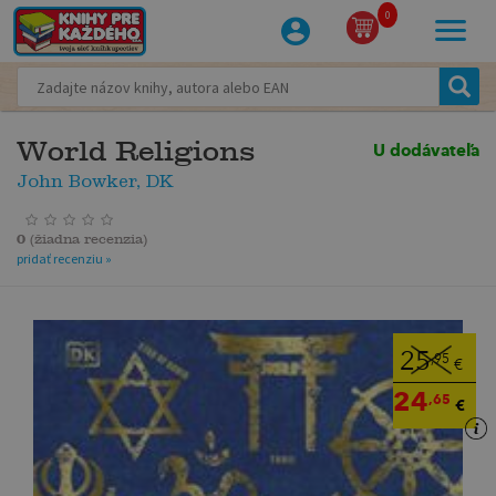
0
World Religions
U dodávateľa
John Bowker, DK
0
(
žiadna recenzia
)
pridať recenziu »
25
,95
€
24
,65
€