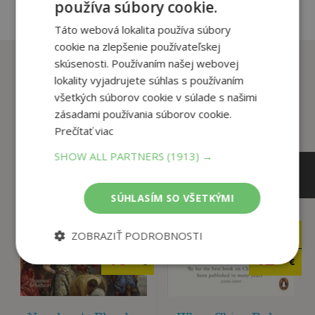
používa súbory cookie.
Táto webová lokalita používa súbory
cookie na zlepšenie používateľskej
Zákazníci, ktorí si kúpili
skúsenosti. Používaním našej webovej
tento titul si tiež kúpili
lokality vyjadrujete súhlas s používaním
všetkých súborov cookie v súlade s našimi
zásadami používania súborov cookie.
Prečítať viac
SHOW ALL PARTNERS
(1913) →
SÚHLASÍM SO VŠETKÝMI
ZOBRAZIŤ PODROBNOSTI
17
12
,50
,99
€
€
16
12
,63
,34
€
€