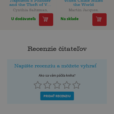
Napoleon's Plunder
When Chine Rules
and the Theft of V...
the World
Cynthia Saltzman,
Martin Jacques,
U dodávateľa
Na sklade
Recenzie čitateľov
Napíšte recenziu a môžete vyhrať
Ako sa vám páčila kniha?
PRIDAŤ RECENZIU