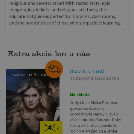
religious and devotional art.With sacred texts, epic
imagery, key beliefs, and religious artefacts, this
educational guide is perfect for libraries, classrooms,
and the bookshelves of those who simply love learning.
Extra akcia len u nás
Slávik v hrsti
Youngová Samantha
Na sklade
Kedysi bola Skylar Finchová
speváčkou úspešnej
poprockovej kapely. Sláva ju
však neurobila šťastnou. Roky
života v klamstve vyvrcholili
14
,90
€
rodinnou tragédiou a Skylar