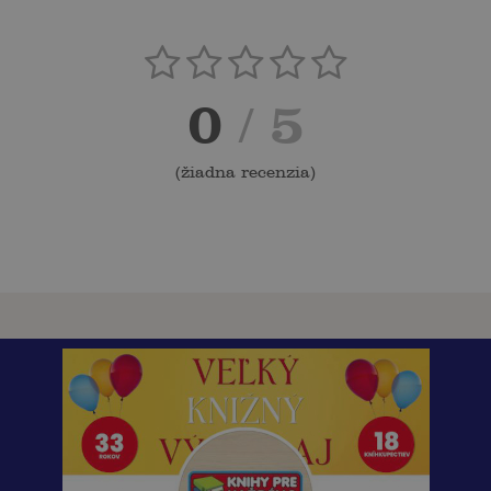
0
/ 5
(
žiadna recenzia
)