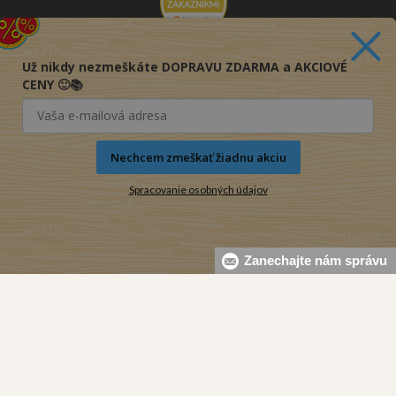
Už nikdy nezmeškáte DOPRAVU ZDARMA a AKCIOVÉ
CENY 🙂📚
Nechcem zmeškať žiadnu akciu
Spracovanie osobných údajov
Zanechajte nám správu
© 2016-2026 KNIHY PRE KAŽDÉHO s.r.o.