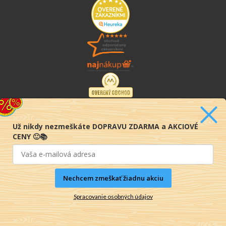
Už nikdy nezmeškáte DOPRAVU ZDARMA a AKCIOVÉ
CENY 🙂📚
Nechcem zmeškať žiadnu akciu
Spracovanie osobných údajov
© 2016-2026 KNIHY PRE KAŽDÉHO s.r.o.