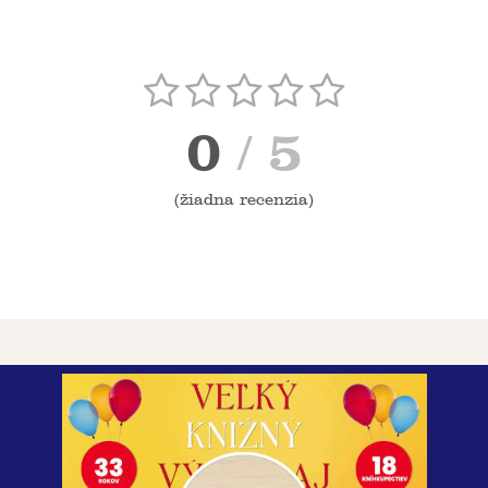
0
/ 5
(
žiadna recenzia
)