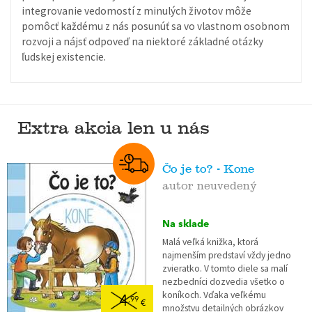
integrovanie vedomostí z minulých životov môže
pomôcť každému z nás posunúť sa vo vlastnom osobnom
rozvoji a nájsť odpoveď na niektoré základné otázky
ľudskej existencie.
Extra akcia len u nás
Čo je to? - Kone
autor neuvedený
Na sklade
Malá veľká knižka, ktorá
najmenším predstaví vždy jedno
zvieratko. V tomto diele sa malí
nezbedníci dozvedia všetko o
koníkoch. Vďaka veľkému
4
,99
€
množstvu detailných obrázkov