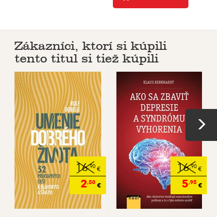
Zákazníci, ktorí si kúpili
tento titul si tiež kúpili
16
16
,90
,90
€
€
2
5
,50
,95
€
€