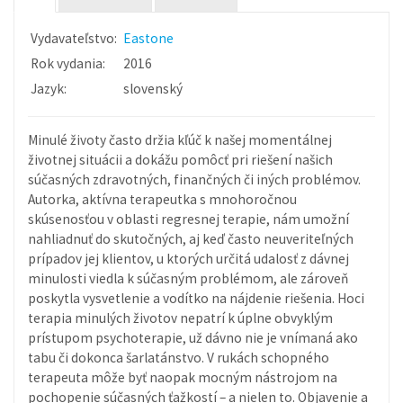
Vydavateľstvo:
Eastone
Rok vydania:
2016
Jazyk:
slovenský
Minulé životy často držia kľúč k našej momentálnej
životnej situácii a dokážu pomôcť pri riešení našich
súčasných zdravotných, finančných či iných problémov.
Autorka, aktívna terapeutka s mnohoročnou
skúsenosťou v oblasti regresnej terapie, nám umožní
nahliadnuť do skutočných, aj keď často neuveriteľných
prípadov jej klientov, u ktorých určitá udalosť z dávnej
minulosti viedla k súčasným problémom, ale zároveň
poskytla vysvetlenie a vodítko na nájdenie riešenia. Hoci
terapia minulých životov nepatrí k úplne obvyklým
prístupom psychoterapie, už dávno nie je vnímaná ako
tabu či dokonca šarlatánstvo. V rukách schopného
terapeuta môže byť naopak mocným nástrojom na
pochopenie súčasných ťažkostí – a nielen to. Objavenie a