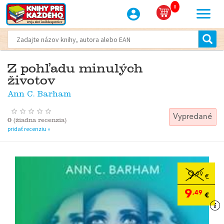
0
Z pohľadu minulých
životov
Ann C. Barham
Vypredané
0
(
žiadna recenzia
)
pridať recenziu »
9
,99
€
9
,49
€