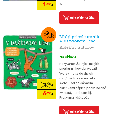
1
a...
,50
€
pridať do košíka
Malý prieskumník –
V dažďovom lese
Kolektív autorov
Na sklade
Pozývame všetkých malých
prieskumníkov objavovať!
Vypravíme sa do divých
dažďových lesov na celom
svete. Pod odklápacími
11
,90
€
okienkami nájdeš podivuhodné
6
zvieratá, ktoré tam žijú.
,90
€
Preskúmaj výškové...
pridať do košíka