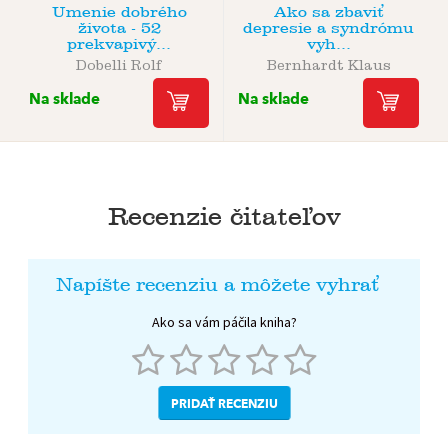
Umenie dobrého
Ako sa zbaviť
života - 52
depresie a syndrómu
prekvapivý...
vyh...
Dobelli Rolf
Bernhardt Klaus
Na sklade
Na sklade
Recenzie čitateľov
Napíšte recenziu a môžete vyhrať
Ako sa vám páčila kniha?
PRIDAŤ RECENZIU