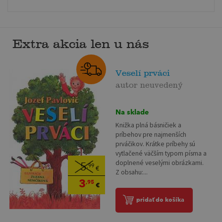
Extra akcia len u nás
Veselí prváci
autor neuvedený
Na sklade
Knižka plná básničiek a
príbehov pre najmenších
prváčikov. Krátke príbehy sú
vytlačené väčším typom písma a
doplnené veselými obrázkami.
5
,99
€
Z obsahu:...
3
,95
€
pridať do košíka