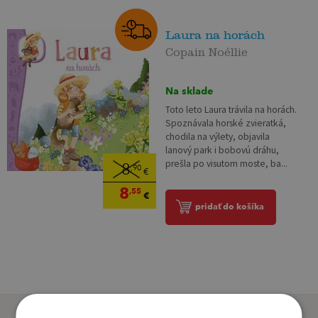
Laura na horách
Copain Noéllie
Na sklade
Toto leto Laura trávila na horách.
Spoznávala horské zvieratká,
chodila na výlety, objavila
lanový park i bobovú dráhu,
prešla po visutom moste, ba...
8
,90
€
8
,55
€
pridať do košíka
Zákazníci, ktorí si kúpili