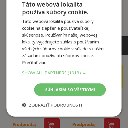
Táto webová lokalita
tento titul si tiež kúpili
používa súbory cookie.
Táto webová lokalita používa súbory
cookie na zlepšenie používateľskej
skúsenosti. Používaním našej webovej
lokality vyjadrujete súhlas s používaním
všetkých súborov cookie v súlade s našimi
zásadami používania súborov cookie.
Prečítať viac
28
21
SHOW ALL PARTNERS
(1913) →
,95
,90
€
€
24
17
,61
,30
€
€
SÚHLASÍM SO VŠETKÝMI
The Threshing Day
Posvätná pôda
ZOBRAZIŤ PODROBNOSTI
(Wing and Claw Coll...
Rebecca Yarros
Rebecca Yarros
Predpredaj
Predpredaj