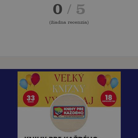
0
/ 5
(
žiadna recenzia
)