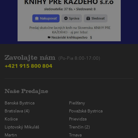
Zavolajte nám
(Po-Pia 8:00-17:00)
+421 915 800 804
Naše Predajne
Banská Bystrica
Piešťany
Bratislava (4)
Považská Bystrica
Košice
Prievidza
Liptovský Mikuláš
Trenčín (2)
Martin
Trnava