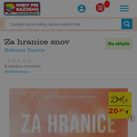
0
Za hranice snov
Na sklade
Rebecca Yarros
0
(
žiadna recenzia
)
pridať recenziu »
21
,90
€
20
,81
€