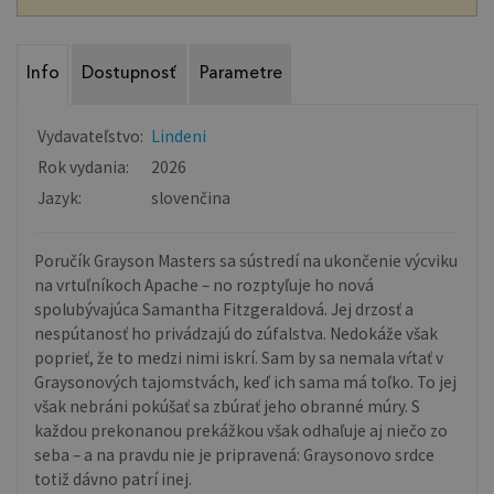
Info
Dostupnosť
Parametre
Vydavateľstvo:
Lindeni
Rok vydania:
2026
Jazyk:
slovenčina
Poručík Grayson Masters sa sústredí na ukončenie výcviku
na vrtuľníkoch Apache – no rozptyľuje ho nová
spolubývajúca Samantha Fitzgeraldová. Jej drzosť a
nespútanosť ho privádzajú do zúfalstva. Nedokáže však
poprieť, že to medzi nimi iskrí. Sam by sa nemala vŕtať v
Graysonových tajomstvách, keď ich sama má toľko. To jej
však nebráni pokúšať sa zbúrať jeho obranné múry. S
každou prekonanou prekážkou však odhaľuje aj niečo zo
seba – a na pravdu nie je pripravená: Graysonovo srdce
totiž dávno patrí inej.