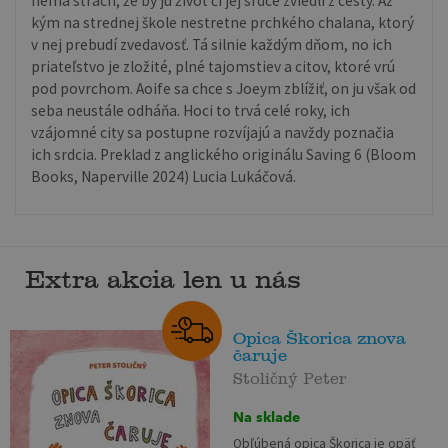
nemá strach, že by ju život či jej srdce zviedli z cesty. Až
kým na strednej škole nestretne prchkého chalana, ktorý
v nej prebudí zvedavosť. Tá silnie každým dňom, no ich
priateľstvo je zložité, plné tajomstiev a citov, ktoré vrú
pod povrchom. Aoife sa chce s Joeym zblížiť, on ju však od
seba neustále odháňa. Hoci to trvá celé roky, ich
vzájomné city sa postupne rozvíjajú a navždy poznačia
ich srdcia. Preklad z anglického originálu Saving 6 (Bloom
Books, Naperville 2024) Lucia Lukáčová.
Extra akcia len u nás
Opica Škorica znova
čaruje
Stoličný Peter
Na sklade
Obľúbená opica Škorica je opäť