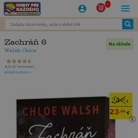
0
Zachráň 6
Na sklade
Walsh Chloe
4.5
(
2 recenzie
)
pridať recenziu »
24
,90
€
23
,66
€