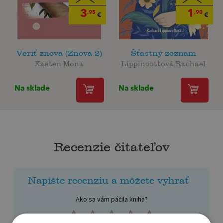
3
1
,95
,90
€
€
Veriť znova (Znova 2)
Šťastný zoznam
Kasten Mona
Lippincottová Rachael
Na sklade
Na sklade
Recenzie čitateľov
Napíšte recenziu a môžete vyhrať
Ako sa vám páčila kniha?