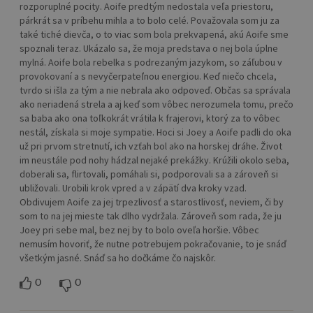
rozporuplné pocity. Aoife predtým nedostala veľa priestoru,
párkrát sa v príbehu mihla a to bolo celé. Považovala som ju za
také tiché dievča, o to viac som bola prekvapená, akú Aoife sme
spoznali teraz. Ukázalo sa, že moja predstava o nej bola úplne
mylná. Aoife bola rebelka s podrezaným jazykom, so záľubou v
provokovaní a s nevyčerpateľnou energiou. Keď niečo chcela,
tvrdo si išla za tým a nie nebrala ako odpoveď. Občas sa správala
ako neriadená strela a aj keď som vôbec nerozumela tomu, prečo
sa baba ako ona toľkokrát vrátila k frajerovi, ktorý za to vôbec
nestál, získala si moje sympatie. Hoci si Joey a Aoife padli do oka
už pri prvom stretnutí, ich vzťah bol ako na horskej dráhe. Život
im neustále pod nohy hádzal nejaké prekážky. Krúžili okolo seba,
doberali sa, flirtovali, pomáhali si, podporovali sa a zároveň si
ubližovali. Urobili krok vpred a v zápätí dva kroky vzad.
Obdivujem Aoife za jej trpezlivosť a starostlivosť, neviem, či by
som to na jej mieste tak dlho vydržala. Zároveň som rada, že ju
Joey pri sebe mal, bez nej by to bolo oveľa horšie. Vôbec
nemusím hovoriť, že nutne potrebujem pokračovanie, to je snáď
všetkým jasné. Snáď sa ho dočkáme čo najskôr.
0
0