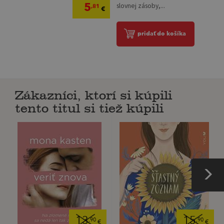
5
slovnej zásoby,...
,81
€
pridať do košíka
Zákazníci, ktorí si kúpili
tento titul si tiež kúpili
13
15
,90
,90
€
€