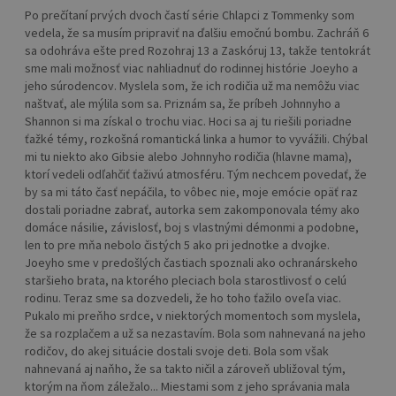
Po prečítaní prvých dvoch častí série Chlapci z Tommenky som
vedela, že sa musím pripraviť na ďalšiu emočnú bombu. Zachráň 6
sa odohráva ešte pred Rozohraj 13 a Zaskóruj 13, takže tentokrát
sme mali možnosť viac nahliadnuť do rodinnej histórie Joeyho a
jeho súrodencov. Myslela som, že ich rodičia už ma nemôžu viac
naštvať, ale mýlila som sa. Priznám sa, že príbeh Johnnyho a
Shannon si ma získal o trochu viac. Hoci sa aj tu riešili poriadne
ťažké témy, rozkošná romantická linka a humor to vyvážili. Chýbal
mi tu niekto ako Gibsie alebo Johnnyho rodičia (hlavne mama),
ktorí vedeli odľahčiť ťaživú atmosféru. Tým nechcem povedať, že
by sa mi táto časť nepáčila, to vôbec nie, moje emócie opäť raz
dostali poriadne zabrať, autorka sem zakomponovala témy ako
domáce násilie, závislosť, boj s vlastnými démonmi a podobne,
len to pre mňa nebolo čistých 5 ako pri jednotke a dvojke.
Joeyho sme v predošlých častiach spoznali ako ochranárskeho
staršieho brata, na ktorého pleciach bola starostlivosť o celú
rodinu. Teraz sme sa dozvedeli, že ho toho ťažilo oveľa viac.
Pukalo mi preňho srdce, v niektorých momentoch som myslela,
že sa rozplačem a už sa nezastavím. Bola som nahnevaná na jeho
rodičov, do akej situácie dostali svoje deti. Bola som však
nahnevaná aj naňho, že sa takto ničil a zároveň ubližoval tým,
ktorým na ňom záležalo... Miestami som z jeho správania mala