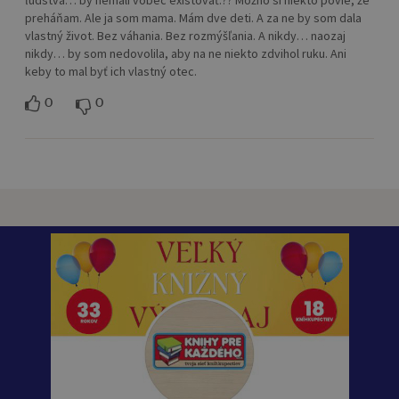
ľudstva… by nemali vôbec existovať.?? Možno si niekto povie, že
preháňam. Ale ja som mama. Mám dve deti. A za ne by som dala
vlastný život. Bez váhania. Bez rozmýšľania. A nikdy… naozaj
nikdy… by som nedovolila, aby na ne niekto zdvihol ruku. Ani
keby to mal byť ich vlastný otec.
0
0