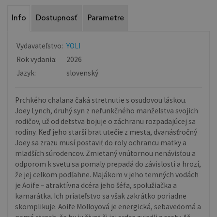
Info
Dostupnosť
Parametre
Vydavateľstvo:
YOLI
Rok vydania:
2026
Jazyk:
slovenský
Prchkého chalana čaká stretnutie s osudovou láskou.
Joey Lynch, druhý syn z nefunkčného manželstva svojich
rodičov, už od detstva bojuje o záchranu rozpadajúcej sa
rodiny. Keď jeho starší brat utečie z mesta, dvanásťročný
Joey sa zrazu musí postaviť do roly ochrancu matky a
mladších súrodencov. Zmietaný vnútornou nenávisťou a
odporom k svetu sa pomaly prepadá do závislosti a hrozí,
že jej celkom podľahne. Majákom v jeho temných vodách
je Aoife – atraktívna dcéra jeho šéfa, spolužiačka a
kamarátka. Ich priateľstvo sa však zakrátko poriadne
skomplikuje. Aoife Molloyová je energická, sebavedomá a