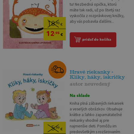
tu! Nezbedná opička, ktorú
máte tak radi, už po štvrtý raz
vyskočila z rozprávkovej knižky,
aby vás pobavila ďalšími...
18
,90
€
12
,95
€
pridať do košíka
Hravé riekanky -
Kliky, háky, iskričky
autor neuvedený
Na sklade
Kniha plná zábavných riekaniek
a veselých obrázkov. Obsahuje
krátke a ľahko zapamätateľné
riekanky vhodné aj pre
najmenšie deti. Pomôžu im
5
,99
€
predovšetkým s rozširovaním