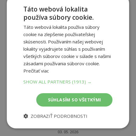
Táto webová lokalita
PRIDAŤ RECENZIU
používa súbory cookie.
Táto webová lokalita používa súbory
cookie na zlepšenie používateľskej
skúsenosti. Používaním našej webovej
lokality vyjadrujete súhlas s používaním
všetkých súborov cookie v súlade s našimi
4.5
/ 5
zásadami používania súborov cookie.
Prečítať viac
(
2 recenzie
)
SHOW ALL PARTNERS
(1913) →
SÚHLASÍM SO VŠETKÝMI
ZOBRAZIŤ PODROBNOSTI
Kristína (neoverený zákazník)
03. 05. 2026