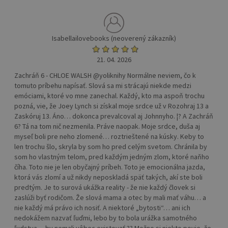
Isabellailovebooks (neoverený zákazník)
21. 04. 2026
Zachráň 6 - CHLOE WALSH @yoliknihy Normálne neviem, čo k
tomuto príbehu napísať. Slová sa mi strácajú niekde medzi
emóciami, ktoré vo mne zanechal. Každý, kto ma aspoň trochu
pozná, vie, že Joey Lynch si získal moje srdce už v Rozohraj 13 a
Zaskóruj 13. Áno… dokonca prevalcoval aj Johnnyho. ¦? A Zachráň
6? Tá na tom nič nezmenila. Práve naopak. Moje srdce, duša aj
myseľ boli pre neho zlomené… roztrieštené na kúsky. Keby to
len trochu šlo, skryla by som ho pred celým svetom. Chránila by
som ho vlastným telom, pred každým jedným zlom, ktoré naňho
číha. Toto nie je len obyčajný príbeh. Toto je emocionálna jazda,
ktorá vás zlomí a už nikdy neposkladá späť takých, akí ste boli
predtým. Je to surová ukážka reality - že nie každý človek si
zaslúži byť rodičom. Že slová mama a otec by mali mať váhu… a
nie každý má právo ich nosiť. A niektoré „bytosti“… ani ich
nedokážem nazvať ľuďmi, lebo by to bola urážka samotného