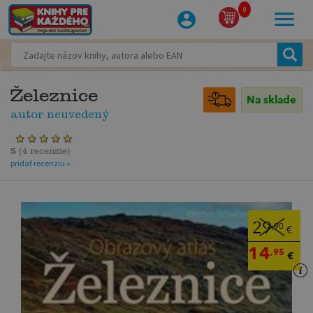
0
Železnice
Na sklade
autor neuvedený
5
(
4 recenzie
)
pridať recenziu »
29
,90
€
14
,95
€