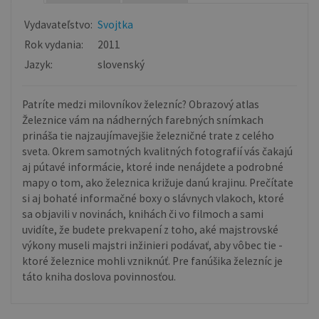
Vydavateľstvo:
Svojtka
Rok vydania:
2011
Jazyk:
slovenský
Patríte medzi milovníkov železníc? Obrazový atlas
Železnice vám na nádherných farebných snímkach
prináša tie najzaujímavejšie železničné trate z celého
sveta. Okrem samotných kvalitných fotografií vás čakajú
aj pútavé informácie, ktoré inde nenájdete a podrobné
mapy o tom, ako železnica križuje danú krajinu. Prečítate
si aj bohaté informačné boxy o slávnych vlakoch, ktoré
sa objavili v novinách, knihách či vo filmoch a sami
uvidíte, že budete prekvapení z toho, aké majstrovské
výkony museli majstri inžinieri podávať, aby vôbec tie -
ktoré železnice mohli vzniknúť. Pre fanúšika železníc je
táto kniha doslova povinnosťou.