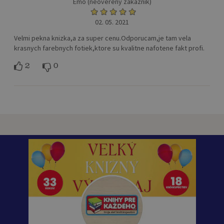
Emo (neoverený zákazník)
02. 05. 2021
Velmi pekna knizka,a za super cenu.Odporucam,je tam vela
krasnych farebnych fotiek,ktore su kvalitne nafotene fakt profi.
2
0