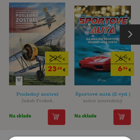
6
29
,90
,90
€
€
6
23
,56
,62
€
€
Posledný zostrel
Športové autá (2.vyd.)
Jakub Prokeš,
autor neuvedený
Na sklade
Na sklade