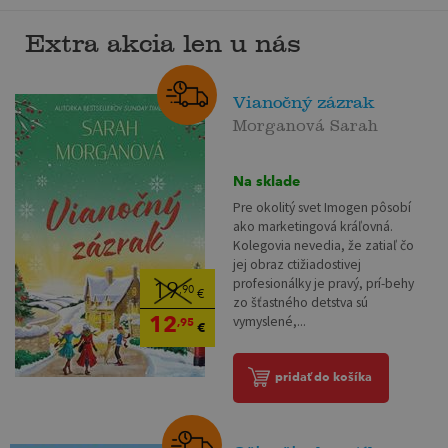
Extra akcia len u nás
Vianočný zázrak
Morganová Sarah
Na sklade
Pre okolitý svet Imogen pôsobí
ako marketingová kráľovná.
Kolegovia nevedia, že zatiaľ čo
jej obraz ctižiadostivej
profesionálky je pravý, prí-behy
19
,90
€
zo šťastného detstva sú
12
vymyslené,...
,95
€
pridať do košíka