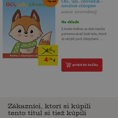
Oči, uši, chvostík -
náučné chlopne
autor neuvedený
Na sklade
S touto knihou sa deti naučia
pomenovávať časti tela, ktoré
sú ukryté pod chlopňami. ...
4
,99
€
4
,74
€
pridať do košíka
Zákazníci, ktorí si kúpili
tento titul si tiež kúpili