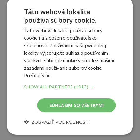
Táto webová lokalita
Recenzie čitateľov
používa súbory cookie.
Táto webová lokalita používa súbory
Napíšte recenziu a môžete vyhrať
cookie na zlepšenie používateľskej
skúsenosti. Používaním našej webovej
Ako sa vám páčila kniha?
lokality vyjadrujete súhlas s používaním
všetkých súborov cookie v súlade s našimi
zásadami používania súborov cookie.
PRIDAŤ RECENZIU
Prečítať viac
SHOW ALL PARTNERS
(1913) →
SÚHLASÍM SO VŠETKÝMI
ZOBRAZIŤ PODROBNOSTI
5
/ 5