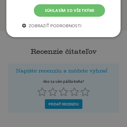
melanchólia
Rouge
Gradvall Jan
La Mure Pierre
SÚHLASÍM SO VŠETKÝMI
Na sklade
Na sklade
ZOBRAZIŤ PODROBNOSTI
Recenzie čitateľov
Napíšte recenziu a môžete vyhrať
Ako sa vám páčila kniha?
PRIDAŤ RECENZIU