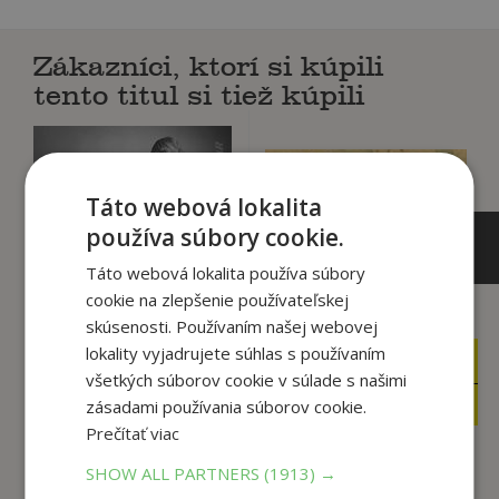
Zákazníci, ktorí si kúpili
tento titul si tiež kúpili
Táto webová lokalita
používa súbory cookie.
Táto webová lokalita používa súbory
cookie na zlepšenie používateľskej
skúsenosti. Používaním našej webovej
19
,90
lokality vyjadrujete súhlas s používaním
€
5
,90
€
15
všetkých súborov cookie v súlade s našimi
,72
€
2
,50
€
zásadami používania súborov cookie.
Prečítať viac
Príbeh skupiny
SHOW ALL PARTNERS
(1913) →
ABBA: Skrytá
Maliar z Moulin