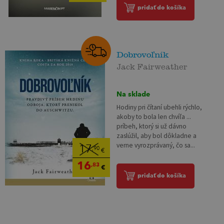
pridať do košíka
Dobrovoľník
Jack Fairweather
Na sklade
Hodiny pri čítaní ubehli rýchlo,
akoby to bola len chvíľa ...
príbeh, ktorý si už dávno
zaslúžil, aby bol dôkladne a
verne vyrozprávaný, čo sa...
17
,90
€
16
,83
€
pridať do košíka