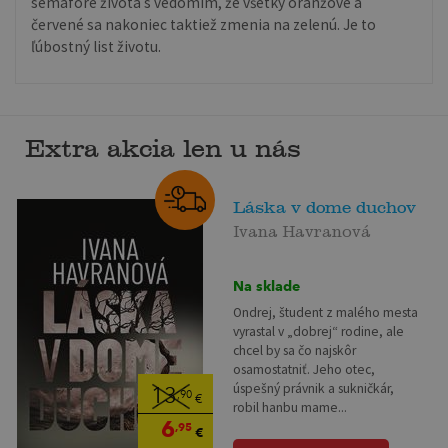
semafore života s vedomím, že všetky oranžové a
červené sa nakoniec taktiež zmenia na zelenú. Je to
ľúbostný list životu.
Extra akcia len u nás
Láska v dome duchov
Ivana Havranová
Na sklade
Ondrej, študent z malého mesta
vyrastal v „dobrej“ rodine, ale
chcel by sa čo najskôr
osamostatniť. Jeho otec,
úspešný právnik a sukničkár,
13
,90
€
robil hanbu mame...
6
,95
€