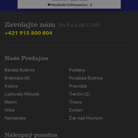
Zavolajte nám
(Po-Pia 8:00-17:00)
+421 915 800 804
Naše Predajne
Banská Bystrica
Piešťany
Bratislava (4)
Považská Bystrica
Košice
Prievidza
Liptovský Mikuláš
Trenčín (2)
Martin
Trnava
Nitra
Zvolen
Partizánske
Žiar nad Hronom
Nákupný poradca