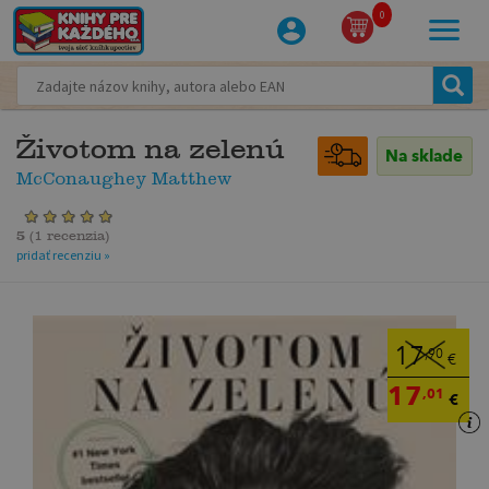
0
Životom na zelenú
Na sklade
McConaughey Matthew
5
(
1 recenzia
)
pridať recenziu »
17
,90
€
17
,01
€