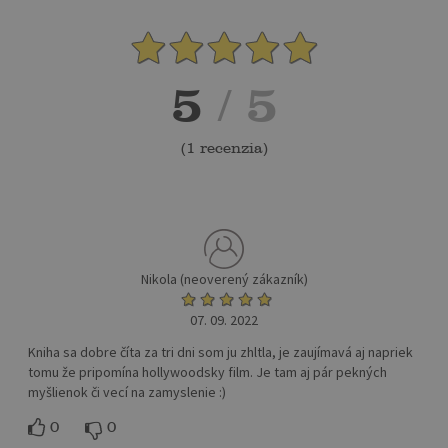
5
/ 5
(
1 recenzia
)
Nikola (neoverený zákazník)
07. 09. 2022
Kniha sa dobre číta za tri dni som ju zhltla, je zaujímavá aj napriek
tomu že pripomína hollywoodsky film. Je tam aj pár pekných
myšlienok či vecí na zamyslenie :)
0
0