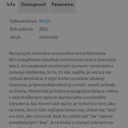
Info
Dostupnosť
Parametre
Vydavateľstvo:
Motýľ
Rok vydania:
2021
Jazyk:
slovenský
Nezvyčajné memoáre oscarového herca Matthewa
McConaugheyho obsahujú pol storočia úvah a životných
lekcií, sú nasiaknuté nenúteným šarmom i emóciami a
oslavujú myšlienku, že to, čo nás napĺňa, je cesta a nie
cieľová destinácia. V tejto knihe sa snúbia zábavný
životopis, príjemný dobrodružný román, veselé príhody
zo života, filozofická príručka propagujúca lásku a rodinu
s neprikrášleným opisom duchovného a osobného
obrodenia. Ako hovorí sám autor, je to kniha o tom, ako
vo svete, ktorý nám zvyčajne hovorí nie, získať viac "áno"
a o tom, ako rozoznať, kedy by mohlo byť "nie" vlastne
preoblečeným "áno". Je to kniha o chytaní zelených na