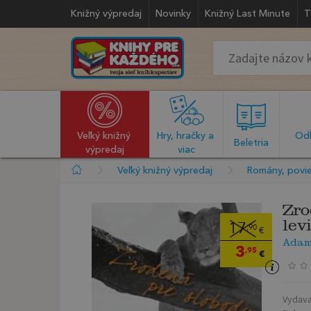
Knižný výpredaj
Novinky
Knižný Last Minute
T
Veľký knižný 
Hry, hračky a 
Odb
  Beletria  
výpredaj
viac
Veľký knižný výpredaj
Romány, povie
Zro
lev
17
,90
€
Adam
3
,95
€
Vydava