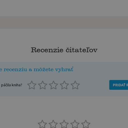
Recenzie čitateľov
e recenziu a môžete vyhrať
páčila kniha?
PRIDAŤ 