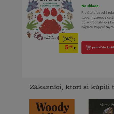
Na sklade
Pre čitateľov od 6 rok
stopami zvierat z ce
objaviť bohatstvo a kr
nájdete stopy rôznych 
14
,95
€
5
,95
pridať do koší
€
Zákazníci, ktorí si kúpili t