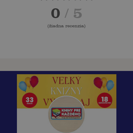
0
/ 5
(
žiadna recenzia
)