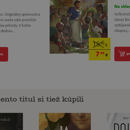
Na skla
Veľkonoč
ov. Originálny sprievodca
obraz Bo
lého sveta vám pomôže
vystúpení
ásu prírody. V knihe
chlapec, 
druhov...
15
,90
€
7
,95
p
ka
€
ento titul si tiež kúpili