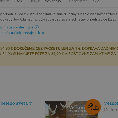
dania:
Jazyk:
Počet strán:
2023
slovenský
472
ý príbeh levice z kultového filmu Volanie divočiny. Ubehlo viac než päťdesia
 odkedy Joy Adamson prvýkrát vyrozprávala jedinečný príbeh levice Elsy....
formácií o knihe nižšie
nosť v našich predajniach
34,90 €
DORUČENIE CEZ PACKETU LEN ZA 1 €.
DOPRAVA ZADARM
 34,90 €! NAKÚPTE EŠTE ZA 34,90 € A POŠTOVNÉ ZAPLATÍME ZA
!
 celého sveta v
Veľko
Richie