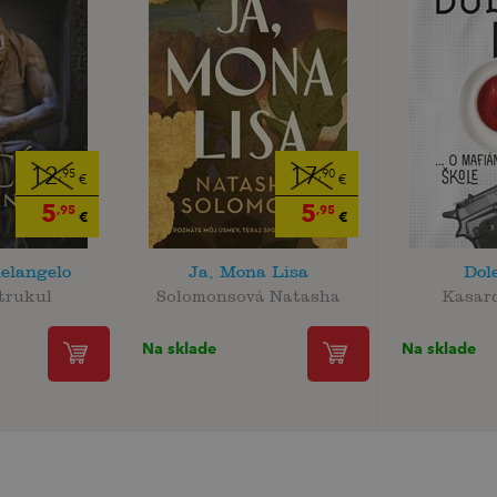
12
17
,95
,90
€
€
5
5
,95
,95
€
€
elangelo
Ja, Mona Lisa
Dole
trukul
Solomonsová Natasha
Kasar
Na sklade
Na sklade