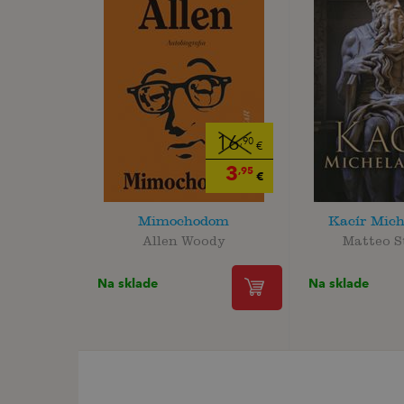
16
,90
€
3
,95
€
Mimochodom
Kacír Mich
Allen Woody
Matteo S
Na sklade
Na sklade