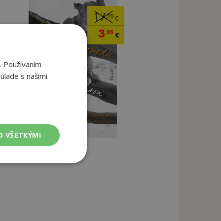
17
,90
€
3
,95
€
. Používaním
úlade s našimi
O VŠETKÝMI