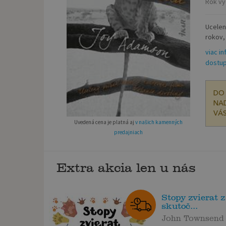
Rok vy
Ucelen
rokov,
viac in
dostup
DO 
NAD
VÁS
Uvedená cena je platná aj
v našich kamenných
predajniach
Extra akcia len u nás
Stopy zvierat z
skutoč...
John Townsend