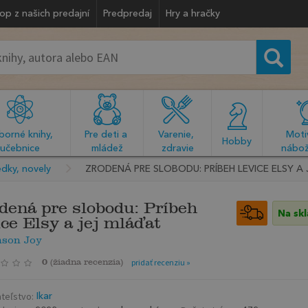
op z našich predajní
Predpredaj
Hry a hračky
orné knihy, 
Pre deti a 
Varenie, 
Motiv
  Hobby  
učebnice
mládež
zdravie
nábož
dky, novely
ZRODENÁ PRE SLOBODU: PRÍBEH LEVICE ELSY A
dená pre slobodu: Príbeh
Na sk
ice Elsy a jej mláďat
son Joy
0
(
žiadna recenzia
)
pridať recenziu »
teľstvo:
Ikar