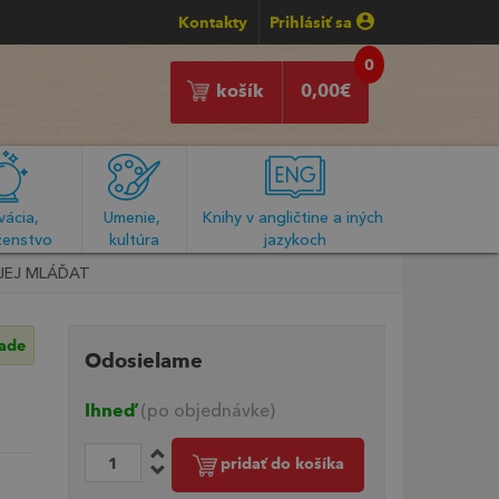
Kontakty
Prihlásiť sa
0
košík
0,00
€
ácia, 
Umenie, 
Knihy v angličtine a iných 
enstvo
kultúra
jazykoch
 JEJ MLÁĎAT
lade
Odosielame
Ihneď
(po objednávke)
pridať do košíka