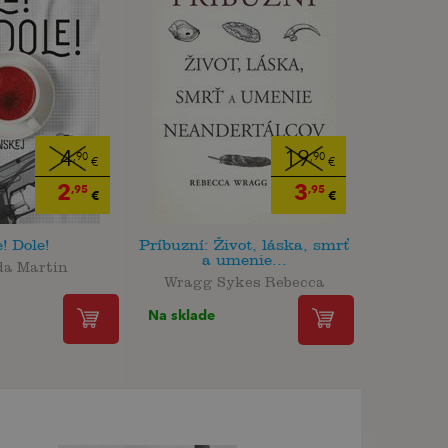
4
19
,90
,90
€
€
2
3
,95
,95
€
€
! Dole!
Príbuzní: Život, láska, smrť
a umenie...
da Martin
Wragg Sykes Rebecca
Na sklade