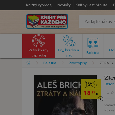
Knižný výpredaj
Novinky
Knižný Last Minute
T
Veľký knižný 
Hry, hračky a 
Odb
  Beletria  
výpredaj
viac
Beletria
Životopisy
ZTRÁTY 
Ztr
Brich
19
,19
€
18
,23
€
Vydava
Rok vy