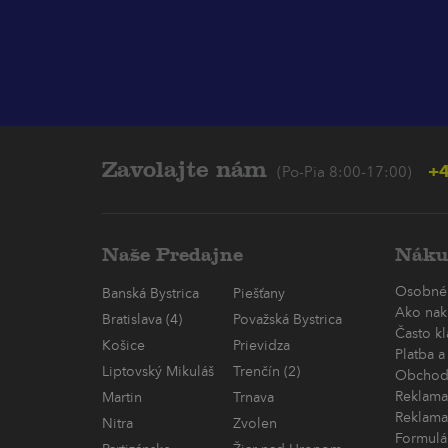
Zavolajte nám
+4
(Po-Pia 8:00-17:00)
Naše Predajne
Náku
Osobné
Banská Bystrica
Piešťany
Ako nak
Bratislava (4)
Považská Bystrica
Často k
Košice
Prievidza
Platba a
Liptovský Mikuláš
Trenčín (2)
Obchod
Reklama
Martin
Trnava
Reklama
Nitra
Zvolen
Formulá