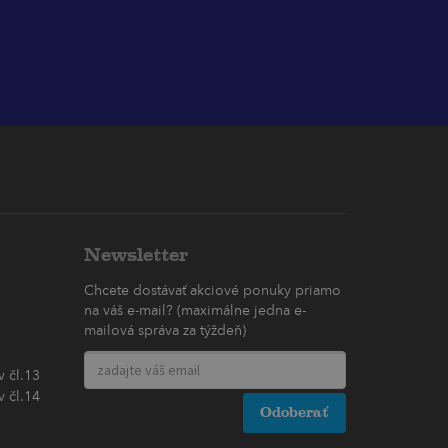
Newsletter
Chcete dostávať akciové ponuky priamo
na váš e-mail? (maximálne jedna e-
mailová správa za týždeň)
 čl.13
 čl.14
Odoberať