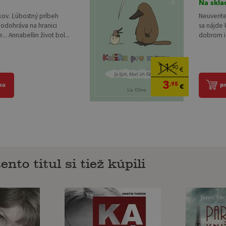
Na skla
kov. Ľúbostný príbeh
Neuverite
 odohráva na hranici
sa nájde
ie... Annabellin život bol...
dobrom i
11
,90
€
3
,95
ka
p
€
ento titul si tiež kúpili