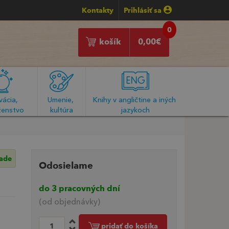
Kontakty
Prihlásiť sa
0
košík
0,00
€
ácia, 
Umenie, 
Knihy v angličtine a iných 
enstvo
kultúra
jazykoch
lade
Odosielame
do 3 pracovných dní
(od objednávky)
pridať do košíka