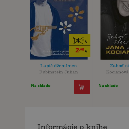
14
,50
€
2
,95
€
Lupič džentlmen
Zahoď st
Rubinstein Julian
Kocianová
Na sklade
Na sklade
Informácie o knihe