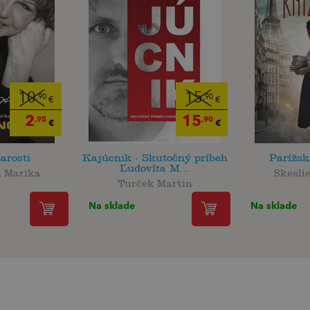
10
15
,90
,90
€
€
2
15
,95
,90
€
€
arosti
Kajúcnik - Skutočný príbeh
Parížsk
Ľudovíta M...
, Marika
Skesli
Turček Martin
Na sklade
Na sklade