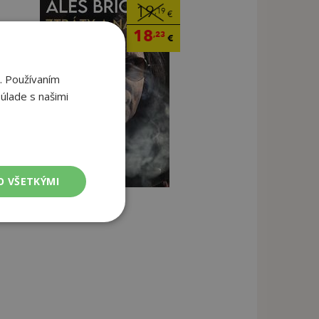
19
,19
€
18
,23
€
. Používaním
úlade s našimi
O VŠETKÝMI