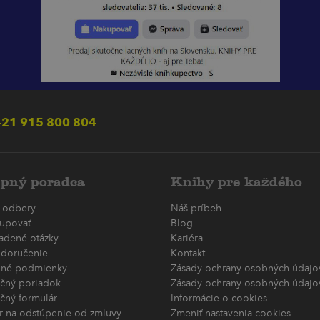
21 915 800 804
pný poradca
Knihy pre každého
 odbery
Náš príbeh
upovať
Blog
ladené otázky
Kariéra
 doručenie
Kontakt
né podmienky
Zásady ochrany osobných údajov
čný poriadok
Zásady ochrany osobných údajov
čný formulár
Informácie o cookies
r na odstúpenie od zmluvy
Zmeniť nastavenia cookies