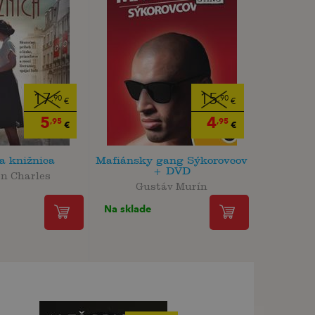
17
15
,90
,90
€
€
5
4
,95
,95
€
€
a knižnica
Mafiánsky gang Sýkorovcov
+ DVD
en Charles
Gustáv Murín
Na sklade