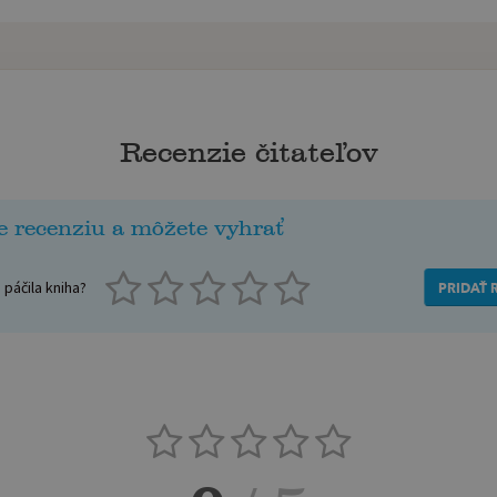
Recenzie čitateľov
e recenziu a môžete vyhrať
páčila kniha?
PRIDAŤ 