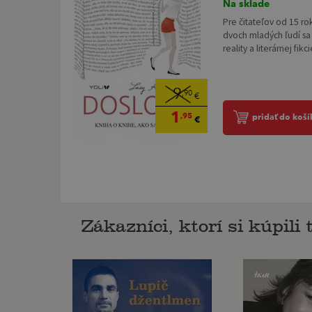
Na sklade
Pre čitateľov od 15 ro
dvoch mladých ľudí sa
reality a literárnej fikc
9
,90
€
1
,95
pridať do koší
€
Zákazníci, ktorí si kúpili t