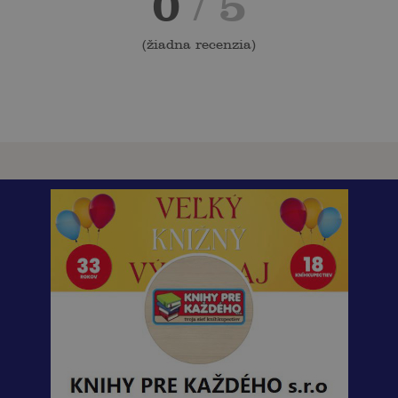
0
/ 5
(
žiadna recenzia
)