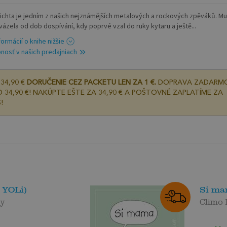
richta je jedním z našich nejznámějších metalových a rockových zpěváků. Mu
vázela od dob dospívání, kdy poprvé vzal do ruky kytaru a ještě...
formácií o knihe nižšie
nosť v našich predajniach
34,90 €
DORUČENIE CEZ PACKETU LEN ZA 1 €.
DOPRAVA ZADARM
 34,90 €! NAKÚPTE EŠTE ZA 34,90 € A POŠTOVNÉ ZAPLATÍME ZA
!
a YOLi)
Si ma
cy
Climo 