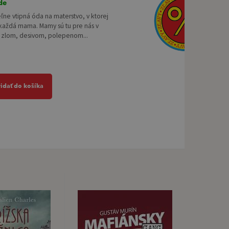
de
ľne vtipná óda na materstvo, v ktorej
 každá mama. Mamy sú tu pre nás v
 zlom, desivom, polepenom...
ridať do košíka