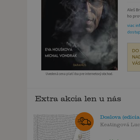
Aleš B
ho pro
viac in
dostup
DO 
NAD
VÁS
Uvedená cena platí iba pre internetový obchod.
Extra akcia len u nás
Doslova (edíci
Keatingová Lu