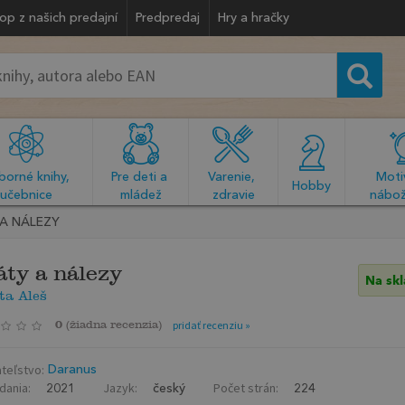
op z našich predajní
Predpredaj
Hry a hračky
orné knihy, 
Pre deti a 
Varenie, 
Motiv
  Hobby  
učebnice
mládež
zdravie
nábož
A NÁLEZY
áty a nálezy
Na sk
ta Aleš
0
(
žiadna recenzia
)
pridať recenziu »
teľstvo:
Daranus
dania:
Jazyk:
Počet strán:
2021
český
224