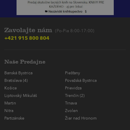
Zavolajte nám
(Po-Pia 8:00-17:00)
+421 915 800 804
Naše Predajne
Banská Bystrica
Piešťany
Bratislava (4)
Považská Bystrica
Košice
Prievidza
Liptovský Mikuláš
Trenčín (2)
Martin
Trnava
Nitra
Zvolen
Partizánske
Žiar nad Hronom