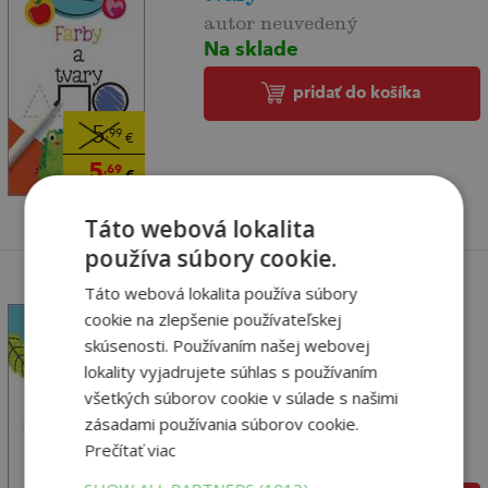
autor neuvedený
Na sklade
pridať do košíka
5
,99
€
5
,69
€
Táto webová lokalita
používa súbory cookie.
Táto webová lokalita používa súbory
cookie na zlepšenie používateľskej
skúsenosti. Používaním našej webovej
lokality vyjadrujete súhlas s používaním
Moje prvé úlohy Hry a
všetkých súborov cookie v súlade s našimi
bludiská
zásadami používania súborov cookie.
autor neuvedený
Prečítať viac
Na sklade