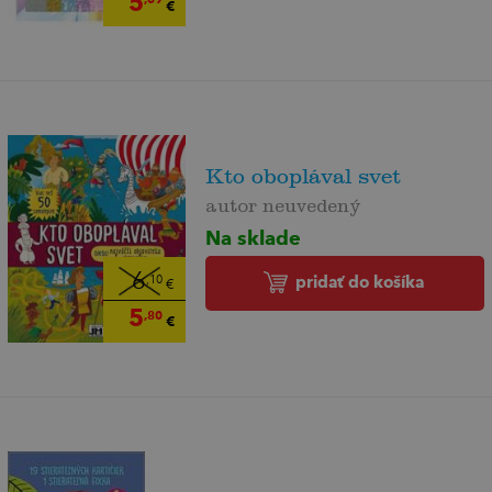
5
€
Kto oboplával svet
autor neuvedený
Na sklade
6
pridať do košíka
,10
€
5
,80
€