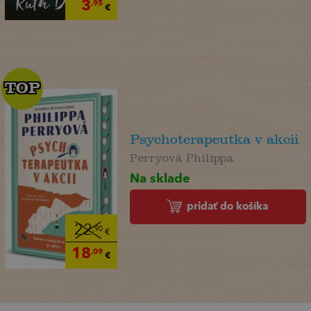
3
,95
€
TOP
TOP
Psychoterapeutka v akcii
Perryová Philippa
Na sklade
pridať do košíka
22
,90
€
18
,09
€