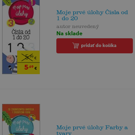
Moje prvé úlohy Čísla od
1 do 20
autor neuvedený
Na sklade
pridať do košíka
5
,99
€
5
,69
€
Moje prvé úlohy Farby a
tvary