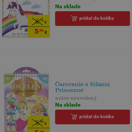
Na sklade
pridať do košíka
6
,19
€
5
,88
€
Čarovanie s fóliami
Princezné
autor neuvedený
Na sklade
pridať do košíka
5
,99
€
,69