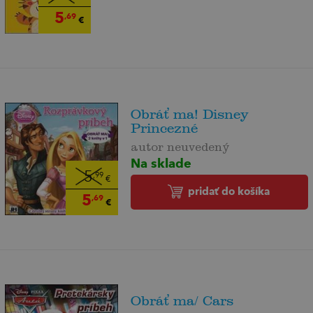
5
,69
€
Obráť ma! Disney
Princezné
autor neuvedený
Na sklade
5
,99
€
pridať do košíka
5
,69
€
Obráť ma/ Cars