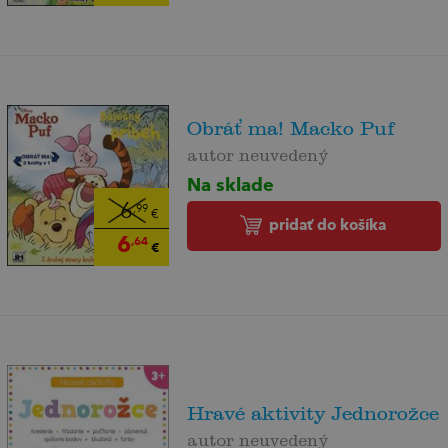
Obráť ma! Macko Puf
autor neuvedený
Na sklade
6
,99
€
pridať do košíka
6
,64
€
Hravé aktivity Jednorožce
autor neuvedený