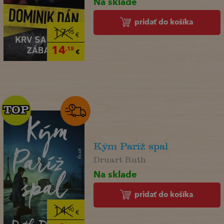
Na sklade
pridať do košíka
17
,95
€
14
,18
€
TOP
TOP
Kým Paríž spal
Druart Ruth
Na sklade
pridať do košíka
14
,90
€