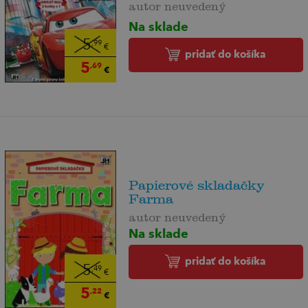
autor neuvedený
Na sklade
5
,99
€
pridať do košíka
5
,69
€
Papierové skladačky
Farma
autor neuvedený
Na sklade
pridať do košíka
5
,49
€
5
,22
€