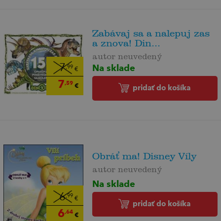
Zabávaj sa a nalepuj zas
a znova! Din...
autor neuvedený
Na sklade
7
,99
€
7
,59
€
pridať do košíka
Obráť ma! Disney Víly
autor neuvedený
Na sklade
6
,99
€
pridať do košíka
6
,64
€