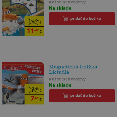
autor neuvedený
Na sklade
pridať do košíka
11
,99
€
11
,39
€
Magnetická knižka
Lietadlá
autor neuvedený
Na sklade
7
,99
€
pridať do košíka
7
,59
€