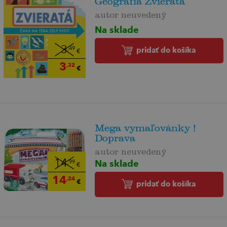
Geografia Zvieratá
autor neuvedený
Na sklade
3
pridať do košíka
,49
€
3
,32
€
Mega vymaľovánky !
Doprava
autor neuvedený
Na sklade
14
,99
€
14
,24
€
pridať do košíka