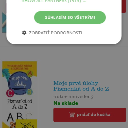
SHOW ALL PARTNERS
(1913) →
pridať do košíka
5
SÚHLASÍM SO VŠETKÝMI
,99
€
5
,69
€
ZOBRAZIŤ PODROBNOSTI
Moje prvé úlohy
Písmenká od A do Z
autor neuvedený
Na sklade
pridať do košíka
5
,99
€