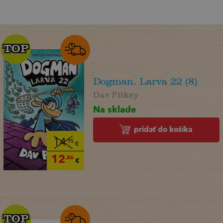
TOP
TOP
Dogman. Larva 22 (8)
Dav Pilkey
Na sklade
pridať do košíka
14
,95
€
12
,86
€
TOP
TOP