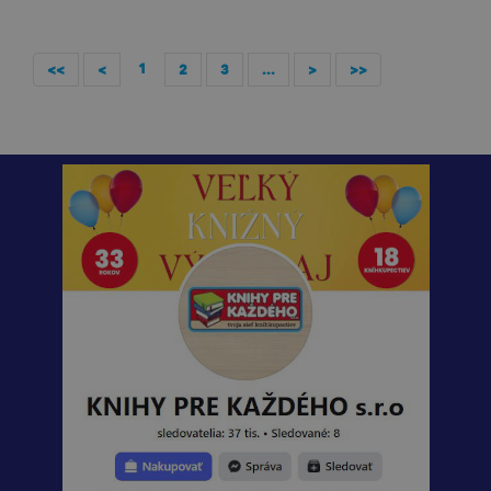
1
<<
<
2
3
...
>
>>