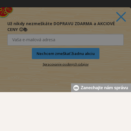
Newsletter
Chcete dostávať akciové ponuky priamo na váš e-mail?
Už nikdy nezmeškáte DOPRAVU ZDARMA a AKCIOVÉ
(maximálne jedna e-mailová správa za týždeň)
CENY 🙂📚
Odoberať
Nechcem zmeškať žiadnu akciu
Spracovanie osobných údajov
Zanechajte nám správu
© 2016-2026 KNIHY PRE KAŽDÉHO s.r.o.