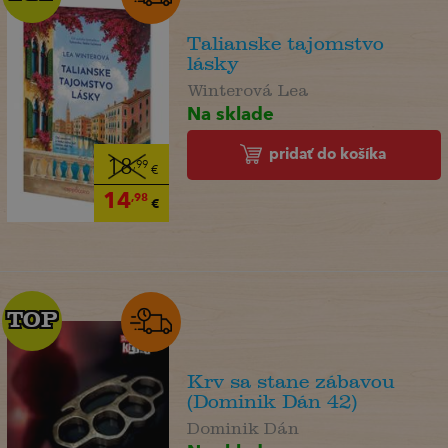
Talianske tajomstvo
lásky
Winterová Lea
Na sklade
pridať do košíka
18
,99
€
14
,98
€
TOP
TOP
Krv sa stane zábavou
(Dominik Dán 42)
Dominik Dán