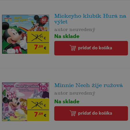
Mickeyho klubík Hurá na
výlet
autor neuvedený
Na sklade
7
,99
€
7
,59
pridať do košíka
€
Minnie Nech žije ružová
autor neuvedený
Na sklade
7
,99
€
pridať do košíka
7
,59
€