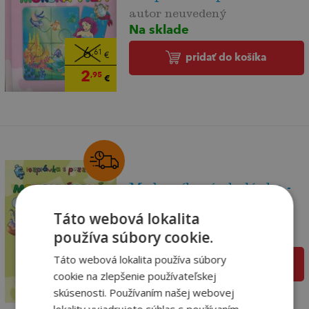
autor neuvedený
Na sklade
6
,61
pridať do košíka
€
2
,95
€
Medovníková chalúpka -
Rozprávka s pu...
Táto webová lokalita
autor neuvedený
používa súbory cookie.
Na sklade
Táto webová lokalita používa súbory
pridať do košíka
6
,61
€
cookie na zlepšenie používateľskej
2
,95
€
skúsenosti. Používaním našej webovej
lokality vyjadrujete súhlas s používaním