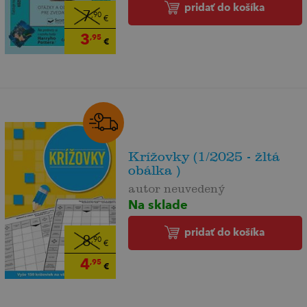
pridať do košíka
7
,90
€
3
,95
€
Krížovky (1/2025 - žltá
obálka )
autor neuvedený
Na sklade
pridať do košíka
8
,90
€
4
,95
€