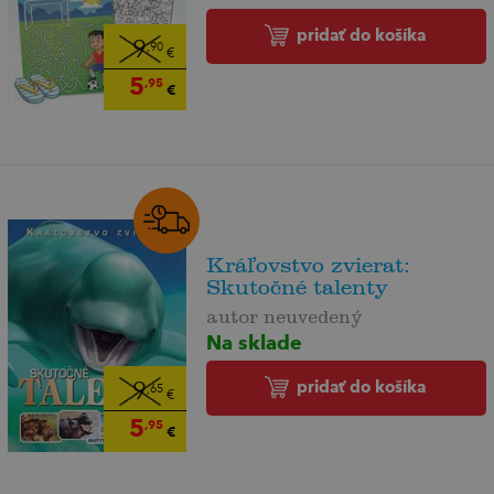
pridať do košíka
9
,90
€
5
,95
€
Kráľovstvo zvierat:
Skutočné talenty
autor neuvedený
Na sklade
pridať do košíka
9
,65
€
5
,95
€