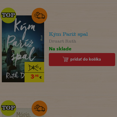
TOP
TOP
Kým Paríž spal
Druart Ruth
Na sklade
pridať do košíka
14
,90
€
3
,95
€
TOP
TOP