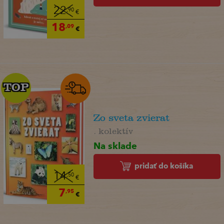
22
,90
€
18
,09
€
TOP
TOP
Zo sveta zvierat
. kolektív
Na sklade
pridať do košíka
14
,50
€
7
,95
€