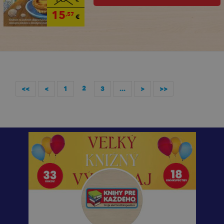
€
15
,57
€
2
<<
<
1
3
...
>
>>