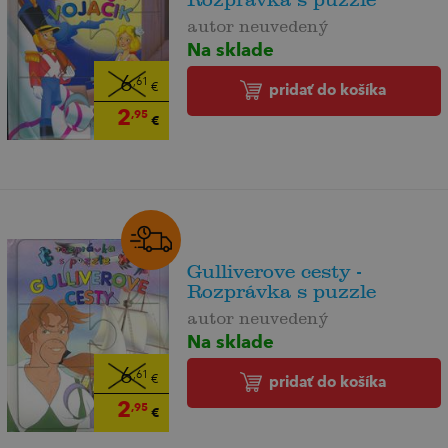
autor neuvedený
Na sklade
6
,61
pridať do košíka
€
2
,95
€
Gulliverove cesty -
Rozprávka s puzzle
autor neuvedený
Na sklade
6
,61
pridať do košíka
€
2
,95
€