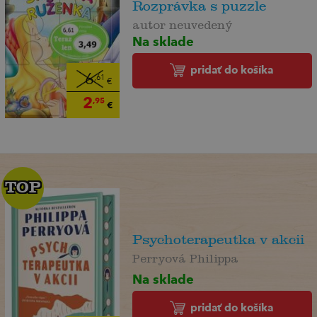
Rozprávka s puzzle
autor neuvedený
Na sklade
pridať do košíka
6
,61
€
2
,95
€
TOP
TOP
Psychoterapeutka v akcii
Perryová Philippa
Na sklade
pridať do košíka