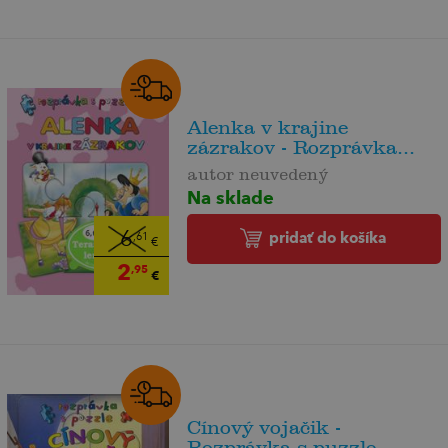
Alenka v krajine
zázrakov - Rozprávka...
autor neuvedený
Na sklade
pridať do košíka
6
,61
€
2
,95
€
Cínový vojačik -
Rozprávka s puzzle