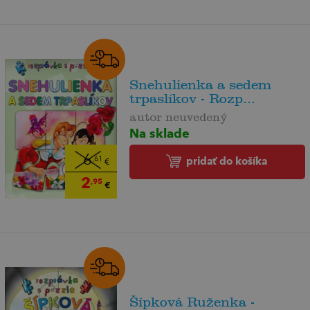
Snehulienka a sedem
trpaslíkov - Rozp...
autor neuvedený
Na sklade
6
pridať do košíka
,61
€
2
,95
€
Šípková Ruženka -