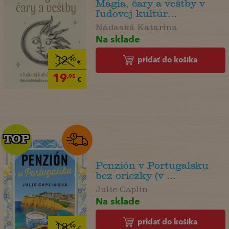
Mágia, čary a veštby v
ľudovej kultúr...
Nádaská Katarína
Na sklade
pridať do košíka
32
,90
€
19
,95
€
TOP
TOP
Penzión v Portugalsku
bez oriezky (v ...
Julie Caplin
Na sklade
pridať do košíka
18
,99