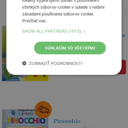
všetkých súborov cookie v súlade s našimi
zásadami používania súborov cookie.
Prečítať viac
SHOW ALL PARTNERS
(1913) →
Palculienka - Rozprávka s
puzzle
SÚHLASÍM SO VŠETKÝMI
autor neuvedený
Na sklade
ZOBRAZIŤ PODROBNOSTI
6
,61
pridať do košíka
€
2
,95
€
Pinocchio
autor neuvedený