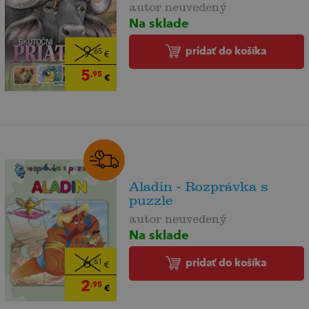
autor neuvedený
Na sklade
pridať do košíka
9
,65
€
5
,95
€
Aladin - Rozprávka s
puzzle
autor neuvedený
Na sklade
6
pridať do košíka
,61
€
2
,95
€