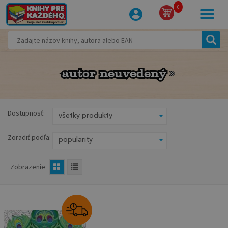
0
autor neuvedený
autor neuvedený
Dostupnosť:
Zoradiť podľa:
Zobrazenie