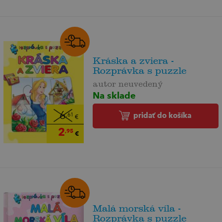
Kráska a zviera -
Rozprávka s puzzle
autor neuvedený
Na sklade
6
pridať do košíka
,61
€
2
,95
€
Malá morská víla -
Rozprávka s puzzle