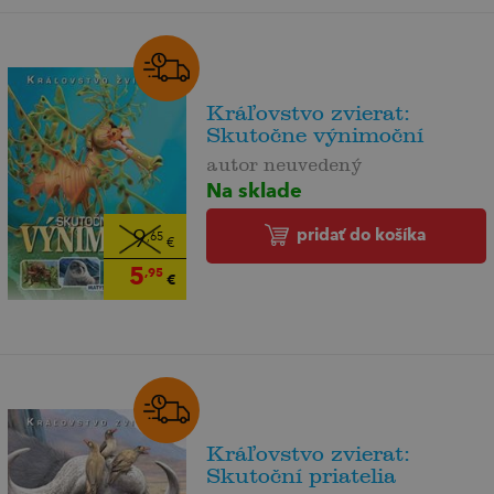
Kráľovstvo zvierat:
Skutočne výnimoční
autor neuvedený
Na sklade
pridať do košíka
9
,65
€
5
,95
€
Kráľovstvo zvierat:
Skutoční priatelia