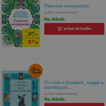
Čarovné ornamenty
autor neuvedený
Na sklade
pridať do košíka
7
,95
€
3
,95
€
Čo vieš o kúzlach, mágii a
čarodejníc...
autor neuvedený
Na sklade