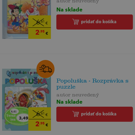
Na sklade
pridať do košíka
6
,61
€
2
,95
€
Popoluška - Rozprávka s
puzzle
autor neuvedený
Na sklade
6
pridať do košíka
,61
€
2
,95
€