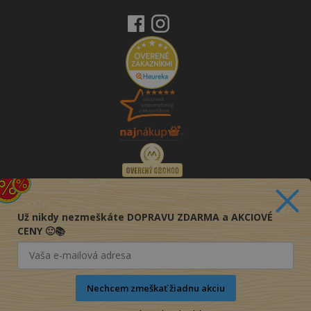
Už nikdy nezmeškáte DOPRAVU ZDARMA a AKCIOVÉ
CENY 🙂📚
Nechcem zmeškať žiadnu akciu