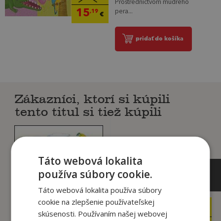
Prostredníctvom múdreho
15
pera...
,19
€
pridať do košíka
Zákazníci, ktorí si kúpili
tento titul si tiež kúpili
Táto webová lokalita
používa súbory cookie.
Táto webová lokalita používa súbory
cookie na zlepšenie používateľskej
11
3
,90
,99
€
€
skúsenosti. Používaním našej webovej