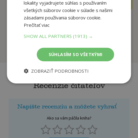
7
2
,95
lokality vyjadrujete súhlas s používaním
,50
€
€
všetkých súborov cookie v súlade s našimi
zásadami používania súborov cookie.
Prečítať viac
Básničkové
Riekanky
cestovanie po Európe
Edita Plicková
SHOW ALL PARTNERS
(1913) →
Vladimír Keníž
Na sklade
Na sklade
SÚHLASÍM SO VŠETKÝMI
ZOBRAZIŤ PODROBNOSTI
Recenzie čitateľov
Napíšte recenziu a môžete vyhrať
Ako sa vám páčila kniha?