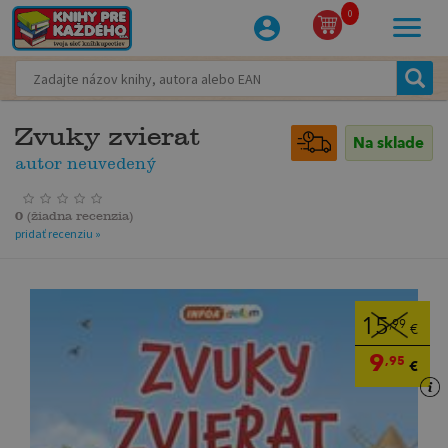
0
Zvuky zvierat
Na sklade
autor neuvedený
0
(
žiadna recenzia
)
pridať recenziu »
15
,99
€
9
,95
€