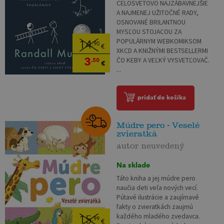
CELOSVETOVO NAJZÁBAVNEJŠIE
A NAJMENEJ UŽITOČNÉ RADY,
OSNOVANÉ BRILANTNOU
MYSĽOU STOJACOU ZA
POPULÁRNYM WEBKOMIKSOM
14
,90
€
XKCD A KNIŽNÝMI BESTSELLERMI
3
ČO KEBY A VEĽKÝ VYSVETĽOVAČ.
,50
€
...
pridať do košíka
Múdre pero - Veselé
zvieratká
autor neuvedený
Na sklade
Táto kniha a jej múdre pero
naučia deti veľa nových vecí.
Pútavé ilustrácie a zaujímavé
fakty o zvieratkách zaujmú
každého mladého zvedavca.
15
,99
€