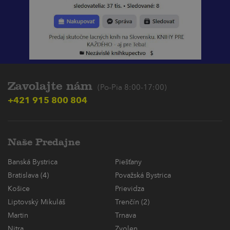
Zavolajte nám
(Po-Pia 8:00-17:00)
+421 915 800 804
Naše Predajne
Banská Bystrica
Piešťany
Bratislava (4)
Považská Bystrica
Košice
Prievidza
Liptovský Mikuláš
Trenčín (2)
Martin
Trnava
Nitra
Zvolen