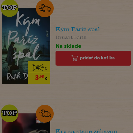
TOP
TOP
Kým Paríž spal
Druart Ruth
Na sklade
pridať do košíka
14
,90
€
3
,95
€
TOP
TOP
Krv sa stane zábavou