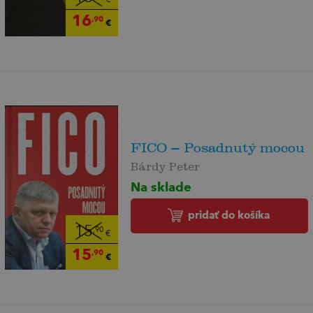
16
,90
€
FICO – Posadnutý mocou
Bárdy Peter
Na sklade
pridať do košíka
15
,90
€
15
,90
€