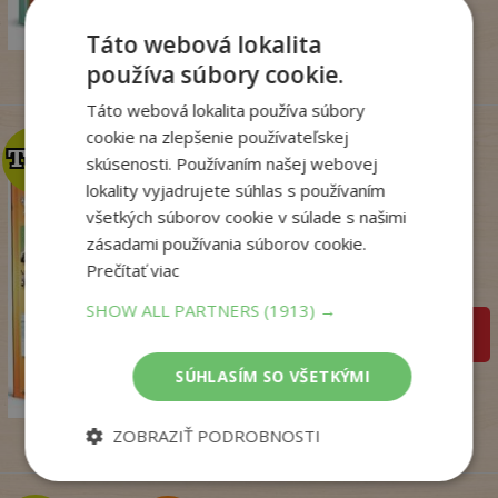
18
,09
€
Táto webová lokalita
používa súbory cookie.
Táto webová lokalita používa súbory
cookie na zlepšenie používateľskej
TOP
TOP
skúsenosti. Používaním našej webovej
lokality vyjadrujete súhlas s používaním
všetkých súborov cookie v súlade s našimi
Zo sveta zvierat
zásadami používania súborov cookie.
. kolektív
Prečítať viac
Na sklade
SHOW ALL PARTNERS
(1913) →
pridať do košíka
14
,50
€
SÚHLASÍM SO VŠETKÝMI
7
,95
€
ZOBRAZIŤ PODROBNOSTI