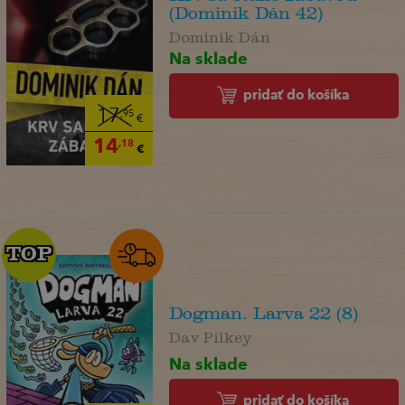
(Dominik Dán 42)
Dominik Dán
Na sklade
pridať do košíka
17
,95
€
14
,18
€
TOP
TOP
Dogman. Larva 22 (8)
Dav Pilkey
Na sklade
pridať do košíka