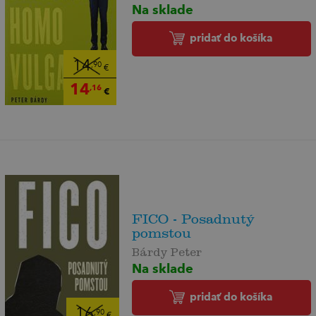
Na sklade
pridať do košíka
14
,90
€
14
,16
€
FICO - Posadnutý
pomstou
Bárdy Peter
Na sklade
pridať do košíka
16
,90
€