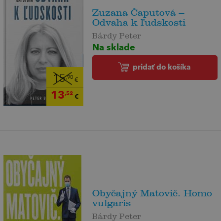
Zuzana Čaputová –
Odvaha k ľudskosti
Bárdy Peter
Na sklade
pridať do košíka
15
,90
€
13
,52
€
Obyčajný Matovič. Homo
vulgaris
Bárdy Peter