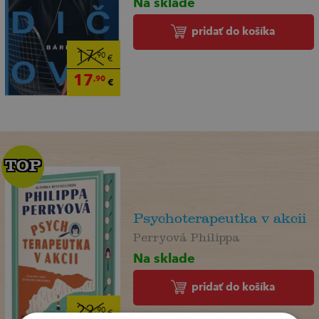
Na sklade
pridať do košíka
17
,90
€
17
,90
€
TOP
TOP
Psychoterapeutka v akcii
Perryová Philippa
Na sklade
pridať do košíka
22
,90
€