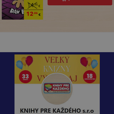
14
,95
€
12
,86
€