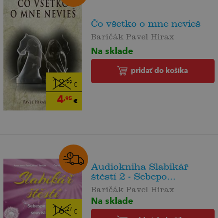
Čo všetko o mne nevieš
Baričák Pavel Hirax
Na sklade
pridať do košíka
12
,99
€
4
,95
€
Audiokniha Slabikář
štěstí 2 - Sebepo...
Baričák Pavel Hirax
Na sklade
16
,27
€