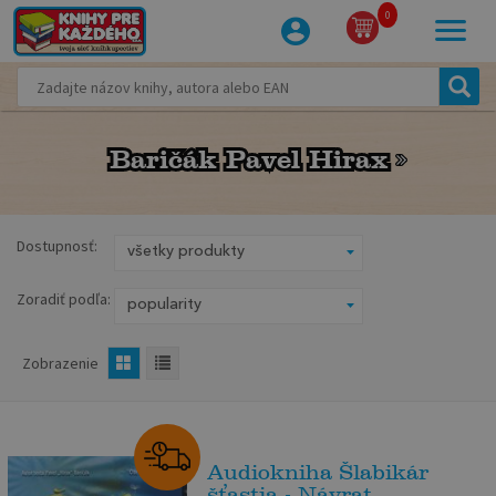
0
Baričák Pavel Hirax
Baričák Pavel Hirax
Dostupnosť:
Zoradiť podľa:
Zobrazenie
Audiokniha Šlabikár
šťastia - Návrat ...