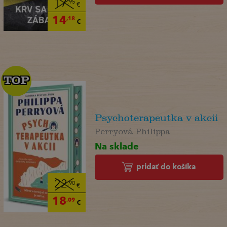
17
,95
€
14
,18
€
TOP
TOP
Psychoterapeutka v akcii
Perryová Philippa
Na sklade
pridať do košíka
22
,90
€
18
,09
€