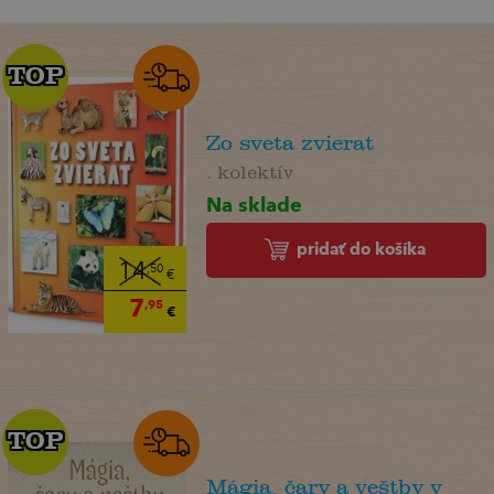
TOP
TOP
Zo sveta zvierat
. kolektív
Na sklade
pridať do košíka
14
,50
€
7
,95
€
TOP
TOP
Mágia, čary a veštby v