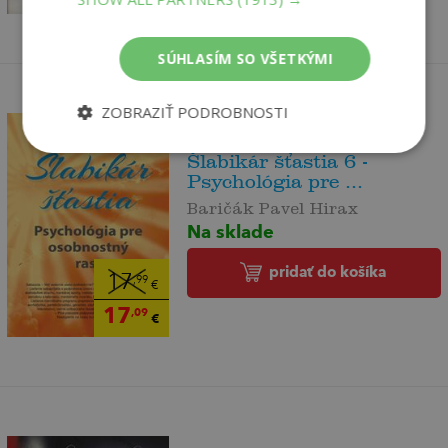
SÚHLASÍM SO VŠETKÝMI
ZOBRAZIŤ PODROBNOSTI
Šlabikár šťastia 6 -
Psychológia pre ...
Baričák Pavel Hirax
Na sklade
pridať do košíka
17
,99
€
17
,09
€