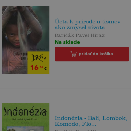
Úcta k prírode a úsmev
ako zmysel života
Baričák Pavel Hirax
Na sklade
pridať do košíka
17
,99
€
16
,73
€
Indonézia - Bali, Lombok,
Komodo, Flo...
Baričák Pavel Hirax