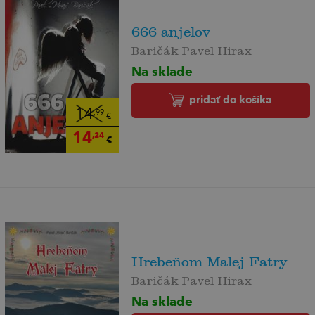
666 anjelov
Baričák Pavel Hirax
Na sklade
pridať do košíka
14
,99
€
14
,24
€
Hrebeňom Malej Fatry
Baričák Pavel Hirax
Na sklade