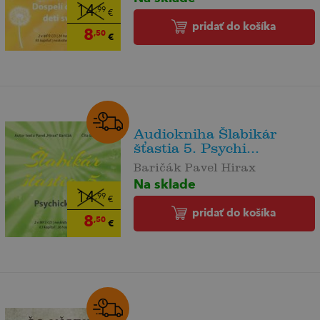
14
,99
€
pridať do košíka
8
,50
€
Audiokniha Šlabikár
šťastia 5. Psychi...
Baričák Pavel Hirax
Na sklade
14
,99
€
pridať do košíka
8
,50
€