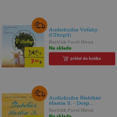
Audiokniha Vzťahy
(CDmp3)
Baričák Pavel Hirax
Na sklade
14
,99
€
pridať do košíka
7
,50
€
Audiokniha Šlabikár
šťastia 3. - Dosp...
Baričák Pavel Hirax
Na sklade