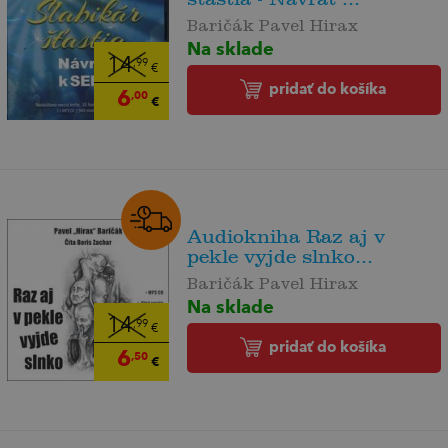
Baričák Pavel Hirax
Na sklade
14
,99
€
pridať do košíka
6
,00
€
Audiokniha Raz aj v
pekle vyjde slnko...
Baričák Pavel Hirax
Na sklade
14
,99
€
pridať do košíka
6
,50
€