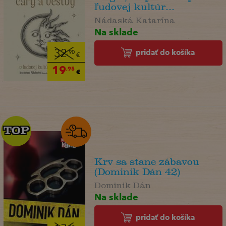
ľudovej kultúr...
Nádaská Katarína
Na sklade
pridať do košíka
32
,90
€
19
,95
€
TOP
TOP
Krv sa stane zábavou
(Dominik Dán 42)
Dominik Dán
Na sklade
pridať do košíka