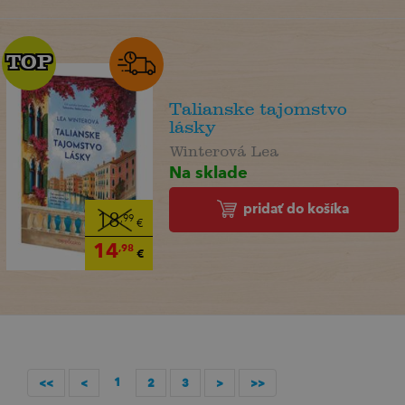
TOP
TOP
Talianske tajomstvo
lásky
Winterová Lea
Na sklade
pridať do košíka
18
,99
€
14
,98
€
1
<<
<
2
3
>
>>