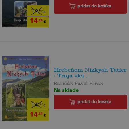
pridať do košíka
14
,99
€
14
,24
€
Hrebeňom Nízkych Tatier
- Traja vlci ...
Baričák Pavel Hirax
Na sklade
pridať do košíka
14
,99
€
14
,24
€