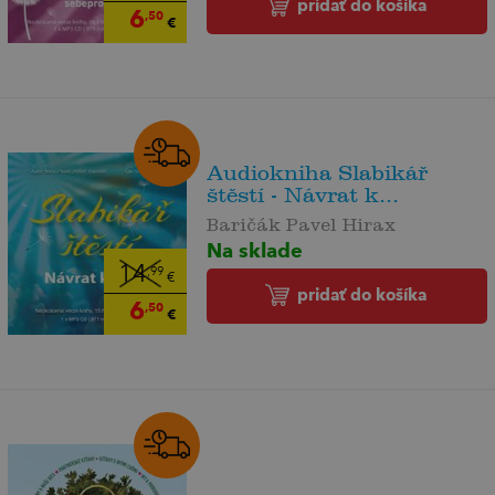
pridať do košíka
6
,50
€
Audiokniha Slabikář
štěstí - Návrat k...
Baričák Pavel Hirax
Na sklade
14
,99
€
pridať do košíka
6
,50
€