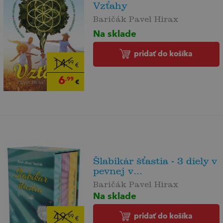
Vzťahy
Baričák Pavel Hirax
Na sklade
pridať do košíka
14
,99
€
6
,99
€
Šlabikár šťastia - 3 diely v
pevnej v...
Baričák Pavel Hirax
Na sklade
pridať do košíka
49
,99
€