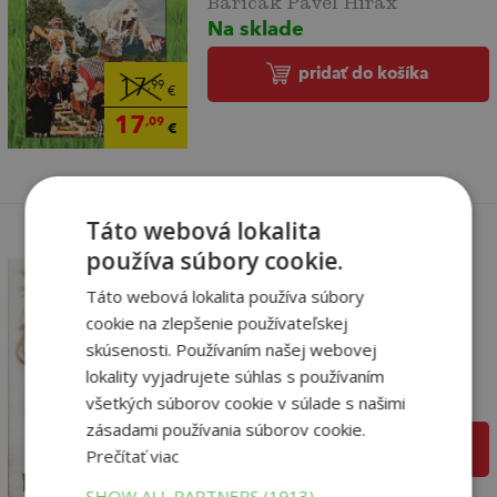
Na sklade
pridať do košíka
17
,99
€
17
,09
€
Táto webová lokalita
používa súbory cookie.
Táto webová lokalita používa súbory
Sekundu pred
cookie na zlepšenie používateľskej
zbláznením (Všetko je,
a...
skúsenosti. Používaním našej webovej
lokality vyjadrujete súhlas s používaním
Baričák Pavel Hirax
Na sklade
všetkých súborov cookie v súlade s našimi
zásadami používania súborov cookie.
pridať do košíka
17
,99
Prečítať viac
€
17
,09
€
SHOW ALL PARTNERS
(1913) →