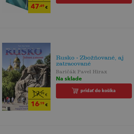
47
,49
€
Rusko - Zbožňované, aj
zatracované
Baričák Pavel Hirax
Na sklade
pridať do košíka
17
,99
€
16
,19
€