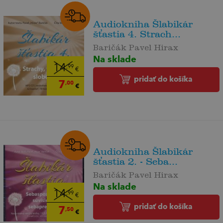
Audiokniha Šlabikár
šťastia 4. Strach...
Baričák Pavel Hirax
Na sklade
14
,99
€
pridať do košíka
7
,00
€
Audiokniha Šlabikár
šťastia 2. - Seba...
Baričák Pavel Hirax
Na sklade
14
,99
€
pridať do košíka
7
,50
€