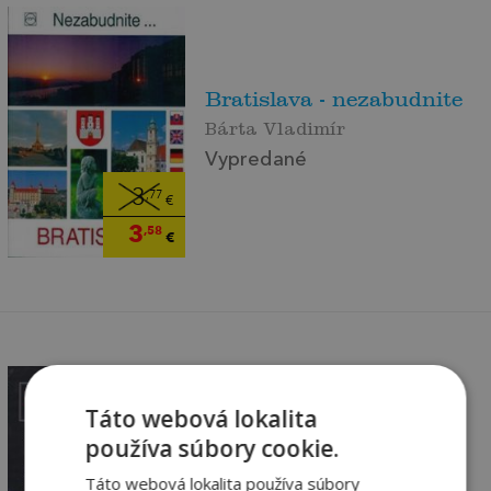
Bratislava - nezabudnite
Bárta Vladimír
Vypredané
3
,77
€
3
,58
€
Táto webová lokalita
používa súbory cookie.
Slovensko-Exkluzív
Táto webová lokalita používa súbory
Bárta Vladimír