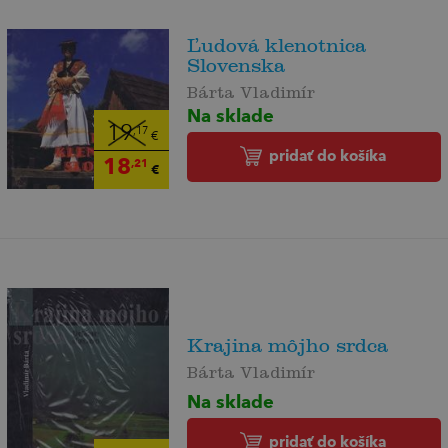
Ľudová klenotnica
Slovenska
Bárta Vladimír
Na sklade
19
,17
€
pridať do košíka
18
,21
€
Krajina môjho srdca
Bárta Vladimír
Na sklade
pridať do košíka