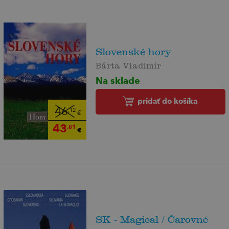
Slovenské hory
Bárta Vladimír
Na sklade
pridať do košíka
46
,12
€
43
,81
€
SK - Magical / Čarovné