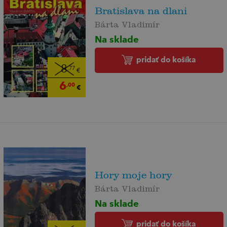
Bratislava na dlani
Bárta Vladimír
Na sklade
pridať do košíka
8
,77
€
6
,00
€
Hory moje hory
Bárta Vladimír
Na sklade
pridať do košíka