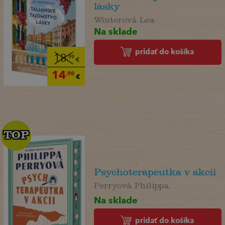
lásky
Winterová Lea
Na sklade
pridať do košíka
18
,99
€
14
,98
€
TOP
TOP
Psychoterapeutka v akcii
Perryová Philippa
Na sklade
pridať do košíka