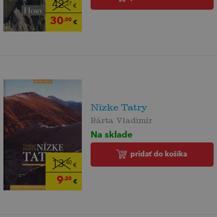
42
,27
€
30
,00
€
Nízke Tatry
Bárta Vladimír
Na sklade
pridať do košíka
13
,40
€
9
,20
€