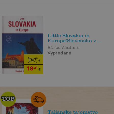
Little Slovakia in
Europe/Slovensko v...
Bárta Vladimír
Vypredané
19
,17
€
18
,21
€
TOP
TOP
Talianske tajomstvo