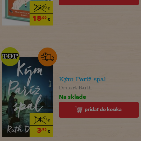
22
,90
€
18
,09
€
TOP
TOP
Kým Paríž spal
Druart Ruth
Na sklade
pridať do košíka
14
,90
€
3
,95
€