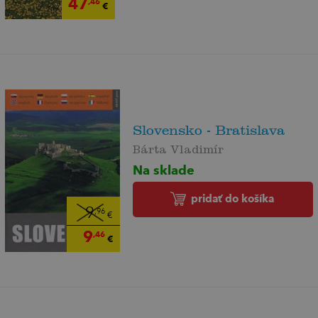
47
,46
€
Slovensko - Bratislava
Bárta Vladimír
Na sklade
pridať do košíka
9
,96
€
9
,46
€