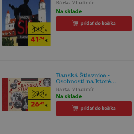
Bárta Vladimír
Na sklade
pridať do košíka
43
,94
€
41
,74
€
Banská Štiavnica -
Osobnosti na ktoré...
Bárta Vladimír
27
,81
Na sklade
€
26
,42
€
pridať do košíka