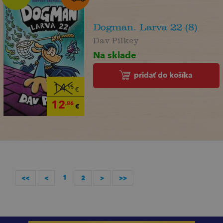
Dogman. Larva 22 (8)
Dav Pilkey
Na sklade
pridať do košíka
14
,95
€
12
,86
€
1
<<
<
2
>
>>