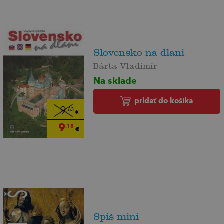
Slovensko na dlani
Bárta Vladimír
Na sklade
pridať do košíka
9
,63
€
9
,15
€
Spiš mini