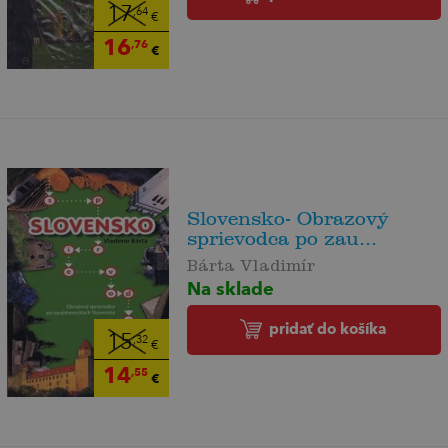
17
,64
€
16
,76
€
Slovensko- Obrazový
sprievodca po zau...
Bárta Vladimír
Na sklade
pridať do košíka
15
,32
€
14
,55
€