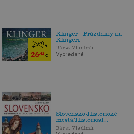
Klinger - Prázdniny na
Klingeri
27
,81
€
Bárta Vladimír
26
,42
Vypredané
€
Slovensko-Historické
mestá/Historical...
Bárta Vladimír