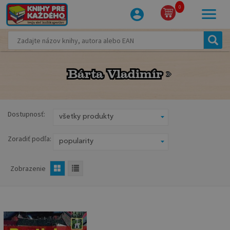
0
Bárta Vladimír
Bárta Vladimír
Dostupnosť:
Zoradiť podľa:
Zobrazenie