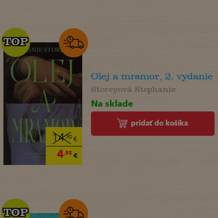
TOP
TOP
Olej a mramor, 2. vydanie
Storeyová Stephanie
Na sklade
pridať do košíka
14
,90
€
4
,95
€
TOP
TOP