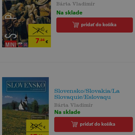
Bárta Vladimír
Na sklade
pridať do košíka
7
,62
€
7
,24
€
Slovensko/Slovakia/La
Slovaquie/Eslovaqu
Bárta Vladimír
Na sklade
pridať do košíka
49
,96
€