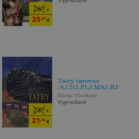
Vypredané
26
,87
€
25
,53
€
Tatry čarovné
/AJ,NJ,PLJ,MAJ,RJ/
Bárta Vladimír
Vypredané
23
,01
€
21
,86
€