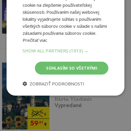
cookie na zlepšenie používateľskej
Vypredané
skúsenosti. Používaním našej webovej
72
,84
lokality vyjadrujete súhlas s používaním
€
všetkých súborov cookie v súlade s našimi
69
,20
€
zásadami používania súborov cookie.
Prečítať viac
SHOW ALL PARTNERS
(1913) →
SÚHLASÍM SO VŠETKÝMI
ZOBRAZIŤ PODROBNOSTI
Slovensko v treťom
tisícročí
Bárta Vladimír
Vypredané
62
,96
€
59
,81
€