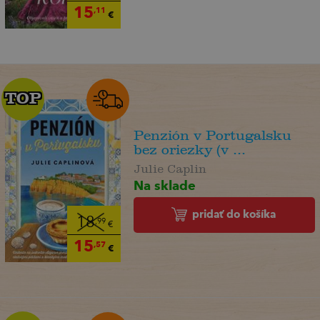
15
,11
€
TOP
TOP
Penzión v Portugalsku
bez oriezky (v ...
Julie Caplin
Na sklade
pridať do košíka
18
,99
€
15
,57
€