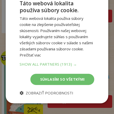
Táto webová lokalita
Na sklade
používa súbory cookie.
pridať do košíka
Táto webová lokalita používa súbory
18
,99
€
cookie na zlepšenie používateľskej
14
,98
€
skúsenosti. Používaním našej webovej
lokality vyjadrujete súhlas s používaním
všetkých súborov cookie v súlade s našimi
zásadami používania súborov cookie.
Prečítať viac
TOP
TOP
SHOW ALL PARTNERS
(1913) →
Psychoterapeutka v akcii
SÚHLASÍM SO VŠETKÝMI
Perryová Philippa
Na sklade
ZOBRAZIŤ PODROBNOSTI
pridať do košíka
22
,90
€