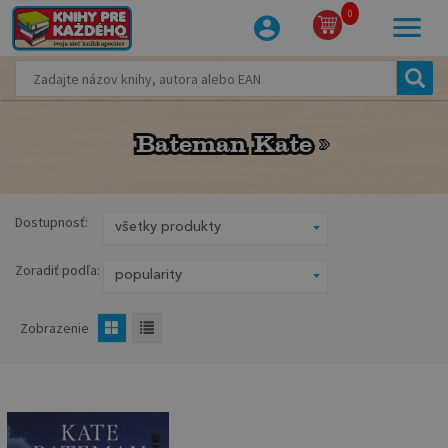
0
Bateman Kate
Bateman Kate
Dostupnosť:
Zoradiť podľa:
Zobrazenie