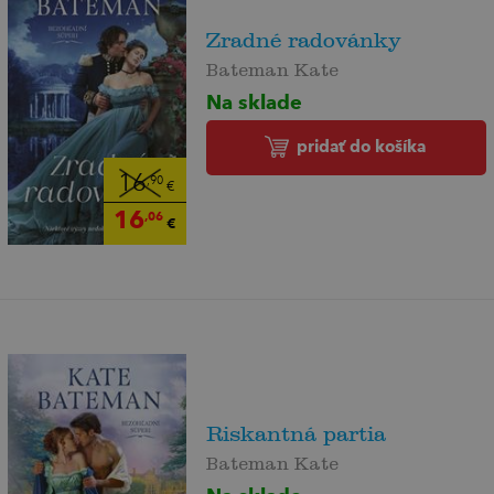
Zradné radovánky
Bateman Kate
Na sklade
pridať do košíka
16
,90
€
16
,06
€
Riskantná partia
Bateman Kate