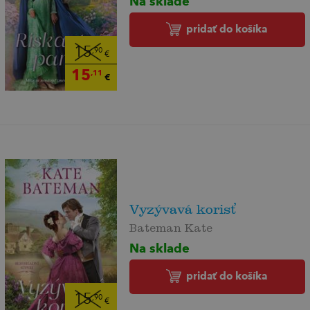
Na sklade
pridať do košíka
15
,90
€
15
,11
€
Vyzývavá korisť
Bateman Kate
Na sklade
pridať do košíka
15
,90
€