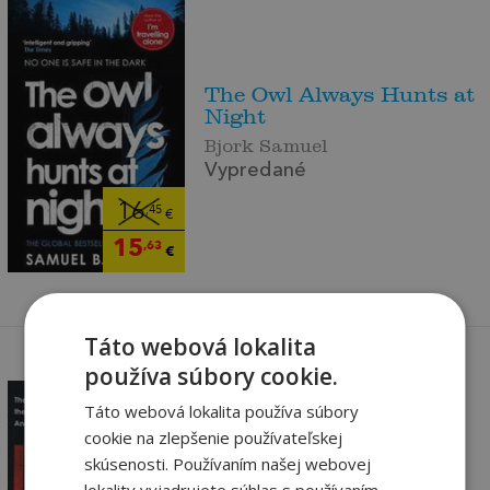
The Owl Always Hunts at
Night
Bjork Samuel
Vypredané
16
,45
€
15
,63
€
Táto webová lokalita
používa súbory cookie.
Táto webová lokalita používa súbory
cookie na zlepšenie používateľskej
skúsenosti. Používaním našej webovej