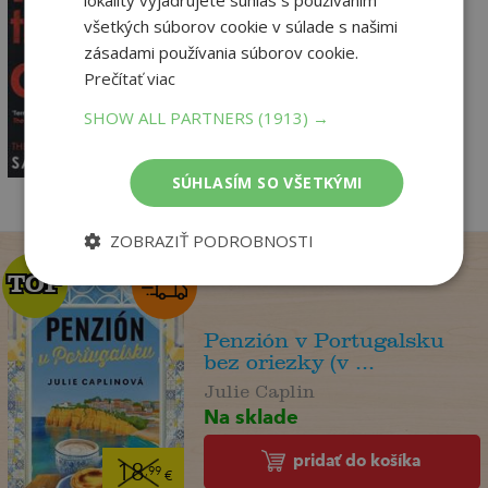
lokality vyjadrujete súhlas s používaním
I'm Travelling Alone
všetkých súborov cookie v súlade s našimi
Bjork Samuel
zásadami používania súborov cookie.
Vypredané
Prečítať viac
13
SHOW ALL PARTNERS
(1913) →
,14
€
12
,48
€
SÚHLASÍM SO VŠETKÝMI
ZOBRAZIŤ PODROBNOSTI
TOP
TOP
Penzión v Portugalsku
bez oriezky (v ...
Julie Caplin
Na sklade
pridať do košíka
18
,99
€