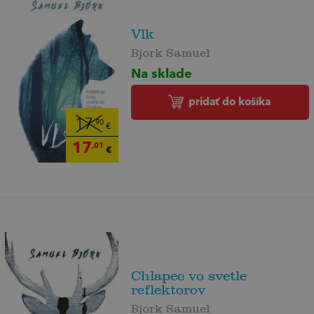
Vlk
Bjork Samuel
Na sklade
pridať do košíka
17
,90
€
17
,01
€
Chlapec vo svetle
reflektorov
Bjork Samuel