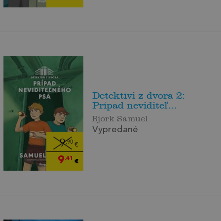
Detektívi z dvora 2:
Prípad neviditeľ...
Bjork Samuel
Vypredané
9
,90
€
9
,41
€