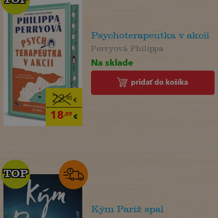
Psychoterapeutka v akcii
Perryová Philippa
Na sklade
pridať do košíka
22
,90
€
18
,09
€
TOP
TOP
Kým Paríž spal