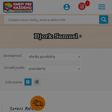
0
Bjork Samuel
Bjork Samuel
Dostupnosť:
Zoradiť podľa:
Zobrazenie