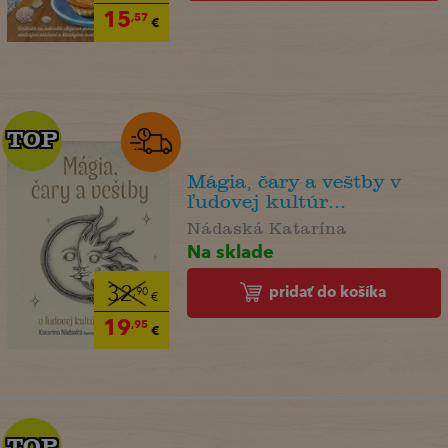
15
,57
€
TOP
TOP
Mágia, čary a veštby v
ľudovej kultúr...
Nádaská Katarína
Na sklade
pridať do košíka
32
,90
€
19
,95
€
TOP
TOP