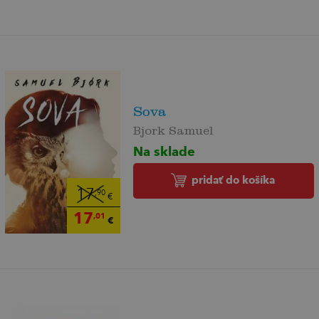
Sova
Bjork Samuel
Na sklade
pridať do košíka
17
,90
€
17
,01
€