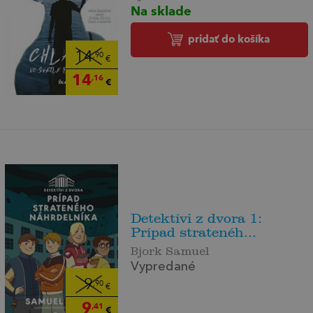
Na sklade
pridať do košíka
14
,90
€
14
,16
€
Detektívi z dvora 1:
Prípad stratenéh...
Bjork Samuel
Vypredané
9
,90
€
9
,41
€