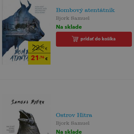
Bombový atentátnik
Bjork Samuel
Na sklade
pridať do košíka
22
,90
€
21
,76
€
Ostrov Hitra
Bjork Samuel
Na sklade