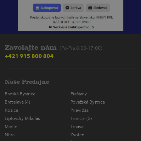
Zavolajte nám
(Po-Pia 8:00-17:00)
+421 915 800 804
Naše Predajne
Banská Bystrica
Piešťany
Bratislava (4)
Považská Bystrica
Košice
Prievidza
Liptovský Mikuláš
Trenčín (2)
Martin
Trnava
Nitra
Zvolen