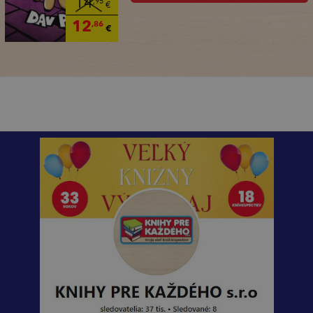
14
,95
€
12
,86
€