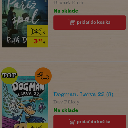
Druart Ruth
Na sklade
pridať do košíka
14
,90
€
3
,95
€
TOP
TOP
Dogman. Larva 22 (8)
Dav Pilkey
Na sklade
pridať do košíka