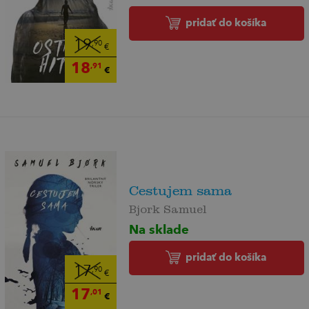
pridať do košíka
19
,90
€
18
,91
€
Cestujem sama
Bjork Samuel
Na sklade
pridať do košíka
17
,90
€
17
,01
€