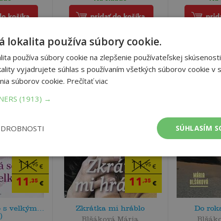
do košíka
pridať do košíka
prid
 lokalita používa súbory cookie.
ita používa súbory cookie na zlepšenie používateľskej skúsenosti
ality vyjadrujete súhlas s používaním všetkých súborov cookie v s
nia súborov cookie.
Prečítať viac
TNERS
(1913) →
ODROBNOSTI
SÚHLASÍM S
11
11
,95
,95
€
€
11
11
,35
,35
€
€
 s velkým...
Zkrátka mi hráblo
Do rok
)
Blšáková Mária
Blšák