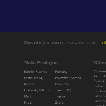
Zavolajte nám
+4
(Po-Pia 8:00-17:00)
Naše Predajne
Náku
Osobné
Banská Bystrica
Piešťany
Ako nak
Bratislava (4)
Považská Bystrica
Často k
Košice
Prievidza
Platba a
Liptovský Mikuláš
Trenčín (2)
Obchod
Reklama
Martin
Trnava
Reklama
Nitra
Zvolen