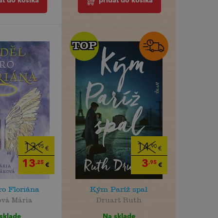
ať do košíka
pridať do košíka
TOP
TOP
13
14
,95
,90
€
€
13
3
,25
,95
€
€
ro Floriána
Kým Paríž spal
ová Mária
Druart Ruth
sklade
Na sklade