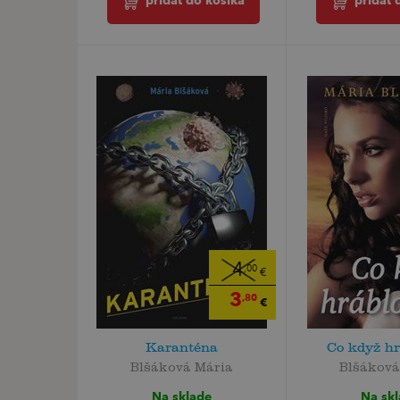
pridať do košíka
pridať 
4
,00
€
3
,80
€
Karanténa
Co když hr
Blšáková Mária
Blšáková
Na sklade
Na sk