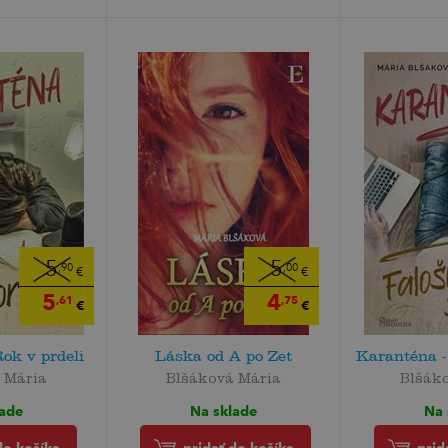
5
5
,90
,00
€
€
5
4
,61
,75
€
€
ok v prdeli
Láska od A po Zet
Karanténa -
 Mária
Blšáková Mária
Blšák
lade
Na sklade
Na 