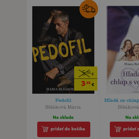
5
,00
€
3
,95
€
Pedofil
Hľadá se chlap
Blšáková Mária
Blšáková
Na sklade
Na sk
pridať do košíka
pridať 