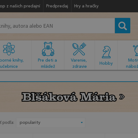
op z našich predajní
Predpredaj
Hry a hračky
orné knihy, 
Pre deti a 
Varenie, 
Motiv
  Hobby  
učebnice
mládež
zdravie
nábož
Blšáková Mária
Blšáková Mária
ť podľa: