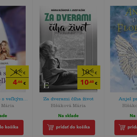
4
10
,90
,95
€
€
4
10
,66
,40
€
€
 s veľkým...
Za dverami číha život
Anjel p
 Mária
Blšáková Mária
Blšák
lade
Na sklade
Na 
do košíka
pridať do košíka
prid