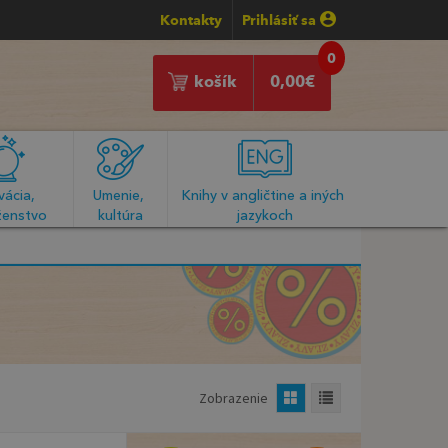
Kontakty
Prihlásiť sa
0
košík
0,00
€
ácia, 
Umenie, 
Knihy v angličtine a iných 
enstvo
kultúra
jazykoch
Zobrazenie