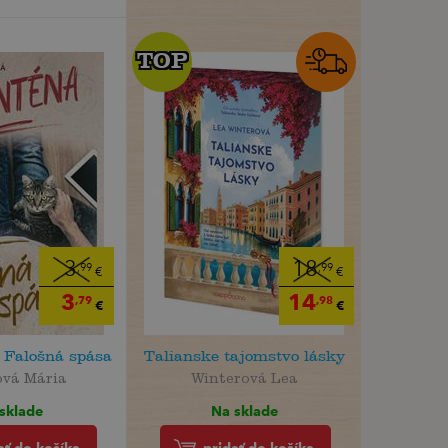
TOP
TOP
3
18
,99
,99
€
€
3
14
,79
,98
€
€
 Falošná spása
Talianske tajomstvo lásky
ová Mária
Winterová Lea
sklade
Na sklade