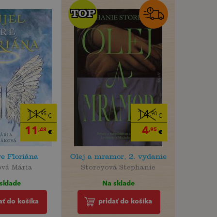
TOP
TOP
11
14
,95
,90
€
€
11
4
,48
,95
€
€
re Floriána
Olej a mramor, 2. vydanie
ová Mária
Storeyová Stephanie
sklade
Na sklade
ať do košíka
pridať do košíka