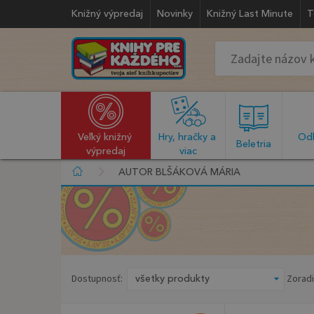
Knižný výpredaj
Novinky
Knižný Last Minute
T
Veľký knižný 
Hry, hračky a 
Odb
  Beletria  
výpredaj
viac
AUTOR BLŠÁKOVÁ MÁRIA
Dostupnosť:
Zoradi