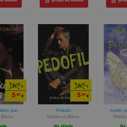
do košíka
pridať do košíka
prid
16
16
,45
,45
€
€
5
5
,45
,45
€
€
áblo jim
Pedofil
Anděl p
 Mária
Blšáková Mária
Blšák
lade
Na sklade
Na 