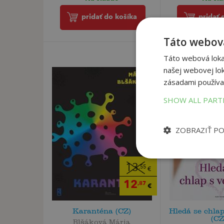
pridať do košíka
pridať 
Táto webová
Táto webová lokal
našej webovej lok
zásadami používa
SHOW ALL PAR
ZOBRAZIŤ P
13
,55
€
12
,87
€
Karanténa (CZ)
Hledá se chlap
(CZ
Blšáková Mária