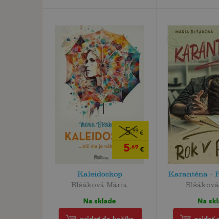
5
,99
€
5
,69
€
Kaleidoskop
Karanténa - R
Blšáková Mária
Blšáková
Na sklade
Na sk