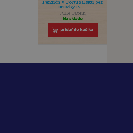
Penzión v Portugalsku bez
oriezky (v ...
Julie Caplin
Na sklade
pridať do košíka