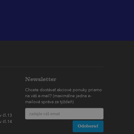
Newsletter
Chcete dostávať akciové ponuky priamo
na váš e-mail? (maximálne jedna e-
mailová správa za týždeň)
 čl.13
 čl.14
Odoberať