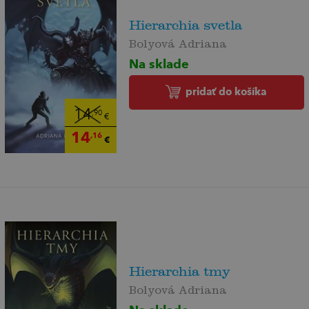
Hierarchia svetla
Bolyová Adriana
Na sklade
pridať do košíka
14
,90
€
14
,16
€
Hierarchia tmy
Bolyová Adriana