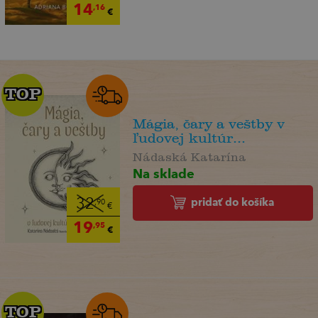
14
,16
€
TOP
TOP
Mágia, čary a veštby v
ľudovej kultúr...
Nádaská Katarína
Na sklade
pridať do košíka
32
,90
€
19
,95
€
TOP
TOP