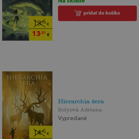
Na sklade
pridať do košíka
13
,90
€
13
,21
€
Hierarchia šera
Bolyová Adriana
Vypredané
14
,90
€