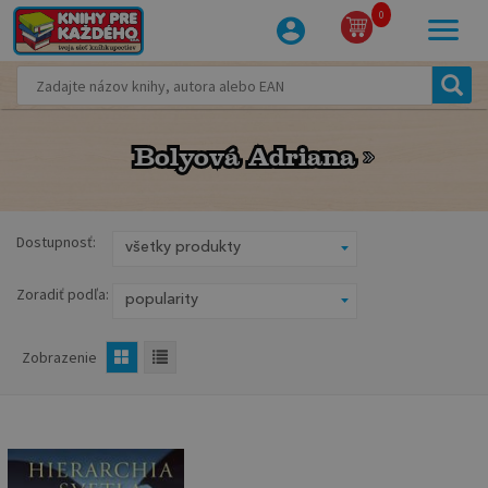
0
Bolyová Adriana
Bolyová Adriana
Dostupnosť:
Zoradiť podľa:
Zobrazenie