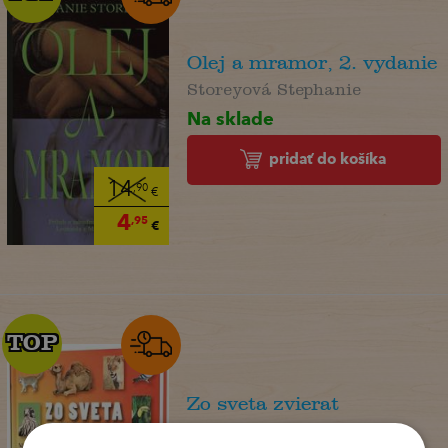
Olej a mramor, 2. vydanie
Storeyová Stephanie
Na sklade
pridať do košíka
14
,90
€
4
,95
€
TOP
TOP
Zo sveta zvierat
. kolektív