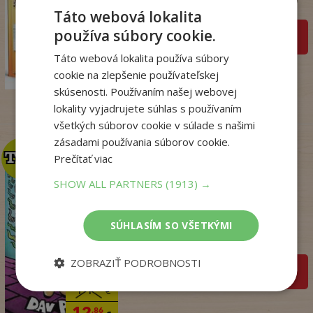
Na sklade
Táto webová lokalita
používa súbory cookie.
pridať do košíka
14
,50
€
Táto webová lokalita používa súbory
7
,95
cookie na zlepšenie používateľskej
€
skúsenosti. Používaním našej webovej
lokality vyjadrujete súhlas s používaním
všetkých súborov cookie v súlade s našimi
zásadami používania súborov cookie.
TOP
TOP
Prečítať viac
SHOW ALL PARTNERS
(1913) →
Dogman. Larva 22 (8)
Dav Pilkey
SÚHLASÍM SO VŠETKÝMI
Na sklade
ZOBRAZIŤ PODROBNOSTI
pridať do košíka
14
,95
€
12
,86