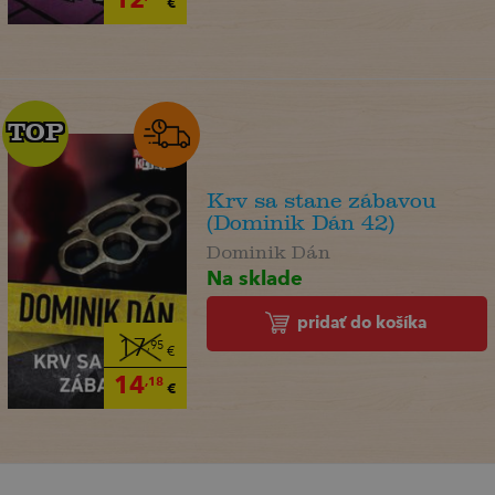
€
TOP
TOP
Krv sa stane zábavou
(Dominik Dán 42)
Dominik Dán
Na sklade
pridať do košíka
17
,95
€
14
,18
€