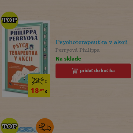
TOP
TOP
Psychoterapeutka v akcii
Perryová Philippa
Na sklade
pridať do košíka
22
,90
€
18
,09
€
TOP
TOP