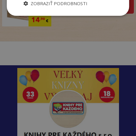
ZOBRAZIŤ PODROBNOSTI
pridať do košíka
18
,99
€
14
,98
€