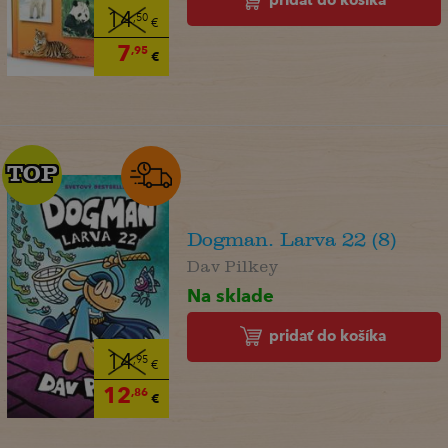
14
,50
€
7
,95
€
TOP
TOP
Dogman. Larva 22 (8)
Dav Pilkey
Na sklade
pridať do košíka
14
,95
€
12
,86
€