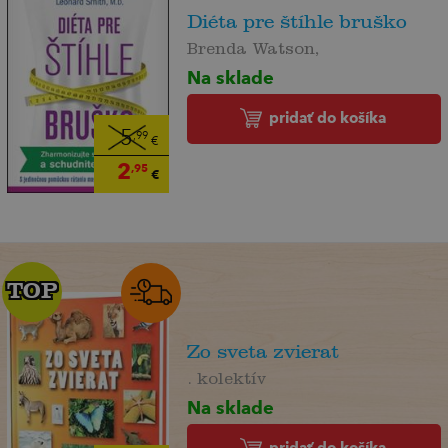
Diéta pre štíhle bruško
Brenda Watson,
Na sklade
pridať do košíka
5
,99
€
2
,95
€
TOP
TOP
Zo sveta zvierat
. kolektív
Na sklade
pridať do košíka