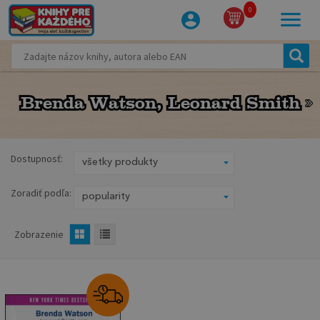
0
Brenda Watson, Leonard Smith
Brenda Watson, Leonard Smith
Dostupnosť:
Zoradiť podľa:
Zobrazenie