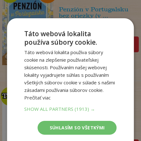
Penzión v Portugalsku
bez oriezky (v ...
Julie Caplin
Na sklade
Táto webová lokalita
používa súbory cookie.
pridať do košíka
18
,99
€
Táto webová lokalita používa súbory
15
,57
€
cookie na zlepšenie používateľskej
skúsenosti. Používaním našej webovej
lokality vyjadrujete súhlas s používaním
všetkých súborov cookie v súlade s našimi
zásadami používania súborov cookie.
TOP
TOP
Prečítať viac
SHOW ALL PARTNERS
(1913) →
Talianske tajomstvo
lásky
Winterová Lea
SÚHLASÍM SO VŠETKÝMI
Na sklade