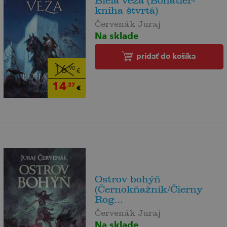
Biela veža (Bohatier-
kniha štvrtá)
Červenák Juraj
Na sklade
pridať do košíka
16
,90
€
14
,37
€
Ostrov bohýň
(Černokňažník/Čierny
Rog...
Červenák Juraj
Na sklade