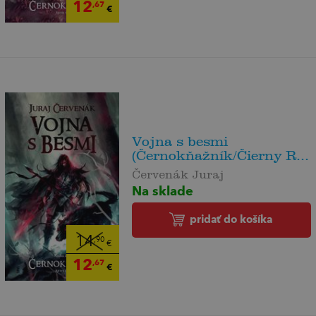
12
,67
€
Vojna s besmi
(Černokňažník/Čierny R...
Červenák Juraj
Na sklade
pridať do košíka
14
,90
€
12
,67
€