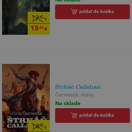
pridať do košíka
17
,90
€
15
,22
€
Štrkáč Callahan
Červenák Juraj
Na sklade
pridať do košíka
14
,90
€