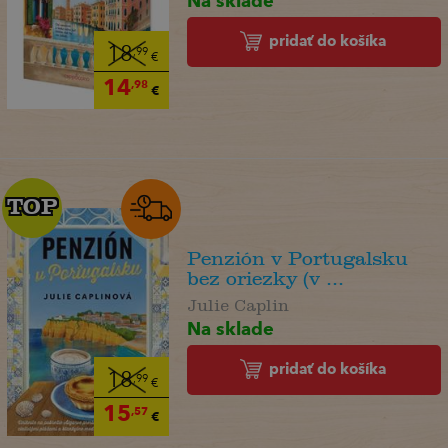
pridať do košíka
18
,99
€
14
,98
€
TOP
TOP
Penzión v Portugalsku
bez oriezky (v ...
Julie Caplin
Na sklade
pridať do košíka
18
,99
€
15
,57
€