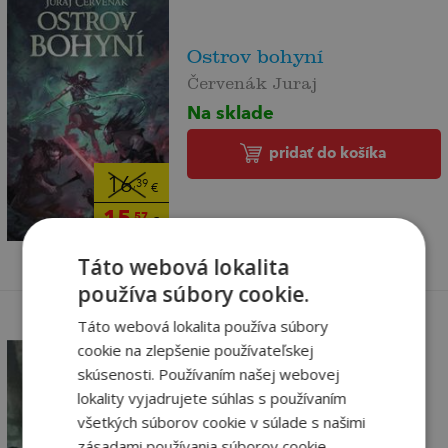
Ostrov bohyní
Červenák Juraj
Na sklade
pridať do košíka
16
,39
€
15
,57
€
Táto webová lokalita
používa súbory cookie.
Táto webová lokalita používa súbory
cookie na zlepšenie používateľskej
skúsenosti. Používaním našej webovej
lokality vyjadrujete súhlas s používaním
Válka s běsy
všetkých súborov cookie v súlade s našimi
Červenák Juraj
zásadami používania súborov cookie.