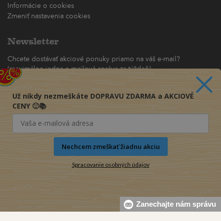
Informácie o cookies
Zmeniť nastavenia cookies
Newsletter
Chcete dostávať akciové ponuky priamo na váš e-mail?
(maximálne jedna e-mailová správa za týždeň)
Odoberať
Už nikdy nezmeškáte DOPRAVU ZDARMA a AKCIOVÉ
CENY 🙂📚
Nechcem zmeškať žiadnu akciu
Spracovanie osobných údajov
Zanechajte nám správu