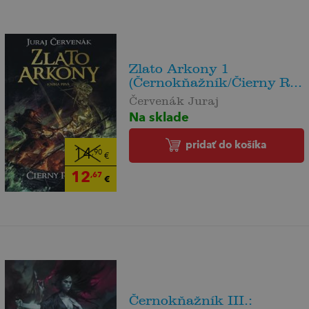
Zlato Arkony 1
(Černokňažník/Čierny R...
Červenák Juraj
Na sklade
pridať do košíka
14
,90
€
12
,67
€
Černokňažník III.: