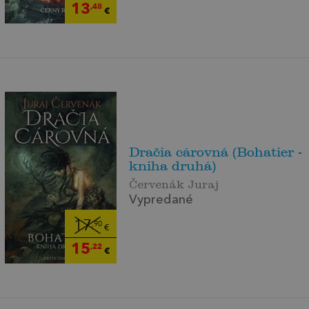
13
,48
€
Dračia cárovná (Bohatier -
kniha druhá)
Červenák Juraj
Vypredané
17
,90
€
15
,22
€