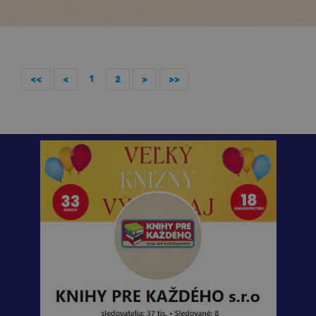
1
<<
<
2
>
>>