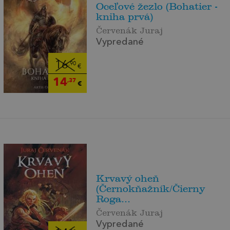
Oceľové žezlo (Bohatier -
kniha prvá)
Červenák Juraj
Vypredané
16
,90
€
14
,37
€
Krvavý oheň
(Černokňažník/Čierny
Roga...
Červenák Juraj
Vypredané