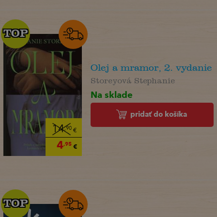
TOP
TOP
Olej a mramor, 2. vydanie
Storeyová Stephanie
Na sklade
pridať do košíka
14
,90
€
4
,95
€
TOP
TOP