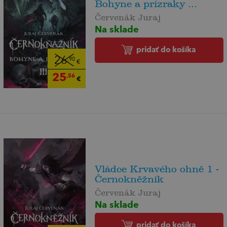
Bohyne a prízraky ...
Červenák Juraj
Na sklade
pridať do košíka
26
,90
€
25
,56
€
Vládce Krvavého ohně 1 -
Černokněžník
Červenák Juraj
Na sklade
pridať do košíka