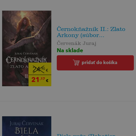
Černokňažník II.: Zlato
Arkony (súbor...
Červenák Juraj
Na sklade
pridať do košíka
24
,90
€
21
,17
€