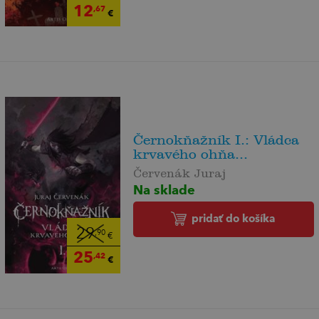
12
,67
€
Černokňažník I.: Vládca
krvavého ohňa...
Červenák Juraj
Na sklade
pridať do košíka
29
,90
€
25
,42
€