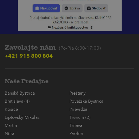
Zavolajte nám
(Po-Pia 8:00-17:00)
+421 915 800 804
Naše Predajne
Banská Bystrica
Piešťany
Bratislava (4)
Považská Bystrica
Košice
Prievidza
Liptovský Mikuláš
Trenčín (2)
Martin
Trnava
Nitra
Zvolen