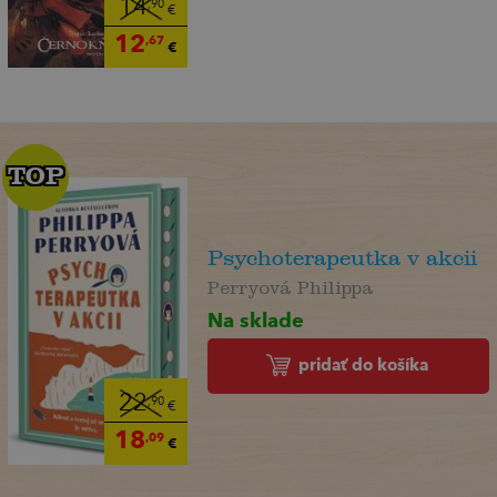
14
,90
€
12
,67
€
TOP
TOP
Psychoterapeutka v akcii
Perryová Philippa
Na sklade
pridať do košíka
22
,90
€
18
,09
€