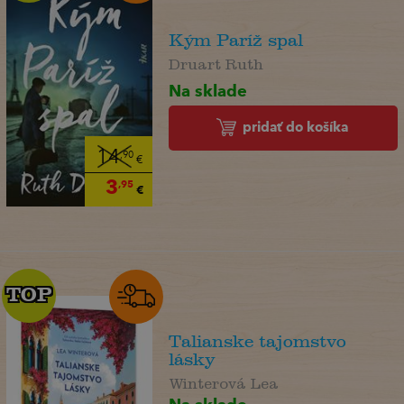
Kým Paríž spal
Druart Ruth
Na sklade
pridať do košíka
14
,90
€
3
,95
€
TOP
TOP
Talianske tajomstvo
lásky
Winterová Lea
Na sklade