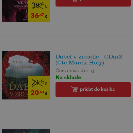
38
,39
€
36
,47
€
Ďábel v zrcadle - CDm3
(Čte Marek Holý)
Červenák Juraj
Na sklade
21
,72
€
pridať do košíka
20
,63
€