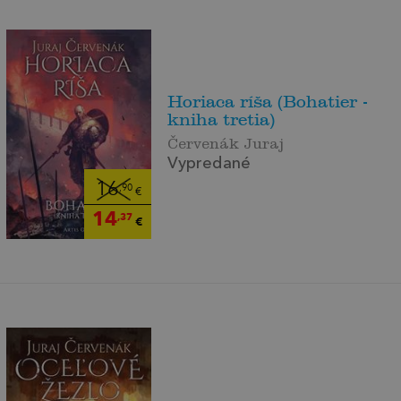
Horiaca ríša (Bohatier -
kniha tretia)
Červenák Juraj
Vypredané
16
,90
€
14
,37
€