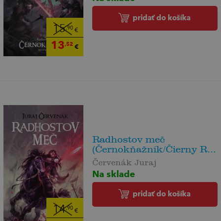
pridať do košíka
15
,90
€
13
,52
€
Radhostov meč
(Černokňažník/Čierny R...
Červenák Juraj
Na sklade
pridať do košíka
14
,90
€