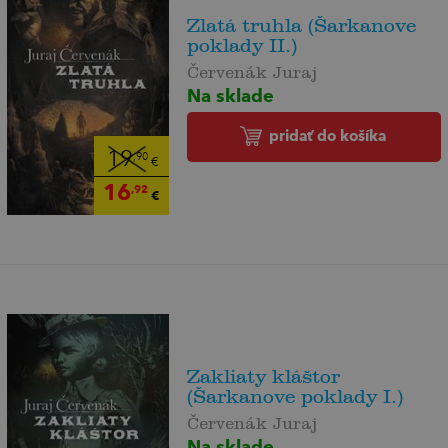
Zlatá truhla (Šarkanove
poklady II.)
Červenák Juraj
Na sklade
pridať do košíka
19
,90
€
16
,92
€
Zakliaty kláštor
(Šarkanove poklady I.)
Červenák Juraj
Na sklade