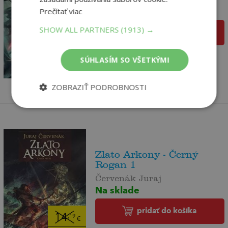
Na sklade
Prečítať viac
SHOW ALL PARTNERS
(1913) →
pridať do košíka
16
,39
€
SÚHLASÍM SO VŠETKÝMI
15
,57
€
ZOBRAZIŤ PODROBNOSTI
Zlato Arkony - Černý
Rogan 1
Červenák Juraj
Na sklade
pridať do košíka
14
,19
€