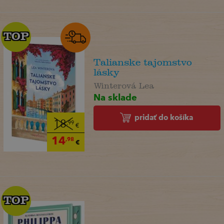
TOP
TOP
Talianske tajomstvo
lásky
Winterová Lea
Na sklade
pridať do košíka
18
,99
€
14
,98
€
TOP
TOP