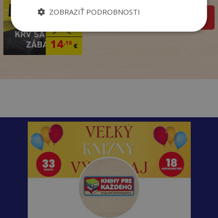
ZOBRAZIŤ PODROBNOSTI
pridať do košíka
17
,95
€
14
,18
€