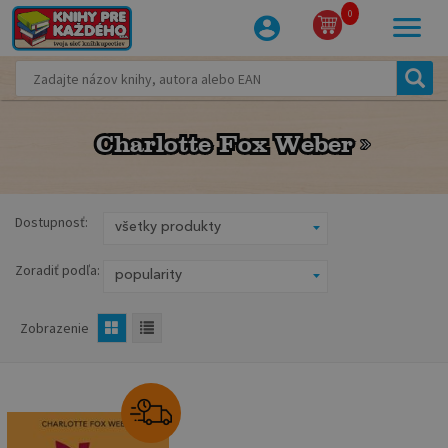
0
Charlotte Fox Weber
Charlotte Fox Weber
Dostupnosť:
Zoradiť podľa:
Zobrazenie