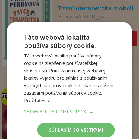
Psychoterapeutka v akcii
Perryová Philippa
Na sklade
Táto webová lokalita
pridať do košíka
používa súbory cookie.
22
,90
€
Táto webová lokalita používa súbory
18
,09
€
cookie na zlepšenie používateľskej
skúsenosti. Používaním našej webovej
lokality vyjadrujete súhlas s používaním
všetkých súborov cookie v súlade s našimi
zásadami používania súborov cookie.
TOP
TOP
Prečítať viac
SHOW ALL PARTNERS
(1913) →
Krv sa stane zábavou
(Dominik Dán 42)
SÚHLASÍM SO VŠETKÝMI
Dominik Dán
Na sklade