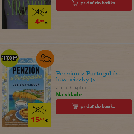
pridať do košíka
14
,90
€
4
,95
€
TOP
TOP
Penzión v Portugalsku
bez oriezky (v ...
Julie Caplin
Na sklade
pridať do košíka
18
,99
€
15
,57
€