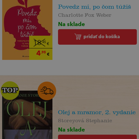
Povedz mi, po čom túžiš
Charlotte Fox Weber
Na sklade
pridať do košíka
18
,45
€
4
,95
€
TOP
TOP
Olej a mramor, 2. vydanie
Storeyová Stephanie
Na sklade