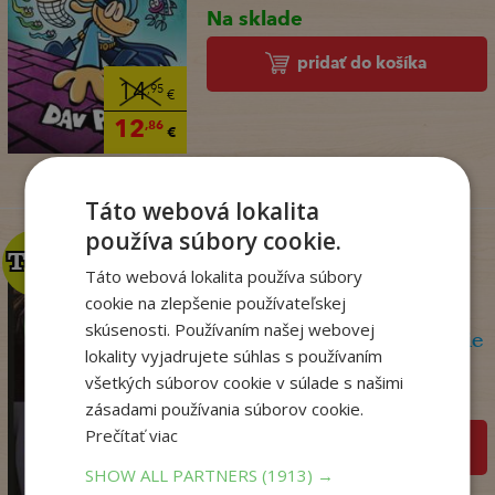
Na sklade
pridať do košíka
14
,95
€
12
,86
€
Táto webová lokalita
používa súbory cookie.
TOP
TOP
Táto webová lokalita používa súbory
cookie na zlepšenie používateľskej
skúsenosti. Používaním našej webovej
Olej a mramor, 2. vydanie
lokality vyjadrujete súhlas s používaním
Storeyová Stephanie
všetkých súborov cookie v súlade s našimi
Na sklade
zásadami používania súborov cookie.
Prečítať viac
pridať do košíka
SHOW ALL PARTNERS
(1913) →
14
,90
€