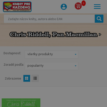
0
Chris Riddell, Pan Macmillan
Chris Riddell, Pan Macmillan
Dostupnosť:
Zoradiť podľa:
Zobrazenie