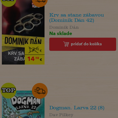
Krv sa stane zábavou
(Dominik Dán 42)
Dominik Dán
Na sklade
pridať do košíka
17
,95
€
14
,18
€
TOP
TOP
Dogman. Larva 22 (8)
Dav Pilkey