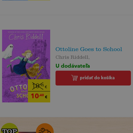
Ottoline Goes to School
Chris Riddell,
U dodávateľa
pridať do košíka
10
,95
€
10
,40
€
TOP
TOP