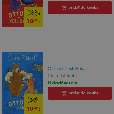
pridať do košíka
10
,95
€
10
,40
€
Ottoline at Sea
Chris Riddell,
U dodávateľa
pridať do košíka
10
,95
€
10
,40
€