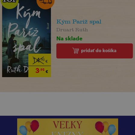
Kým Paríž spal
Druart Ruth
Na sklade
pridať do košíka
14
,90
€
3
,95
€