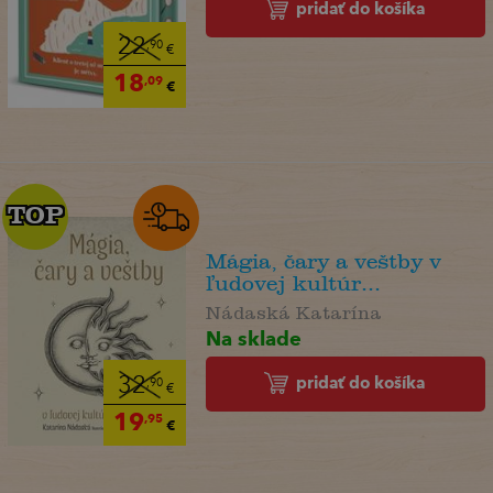
pridať do košíka
22
,90
€
18
,09
€
TOP
TOP
Mágia, čary a veštby v
ľudovej kultúr...
Nádaská Katarína
Na sklade
pridať do košíka
32
,90
€
19
,95
€