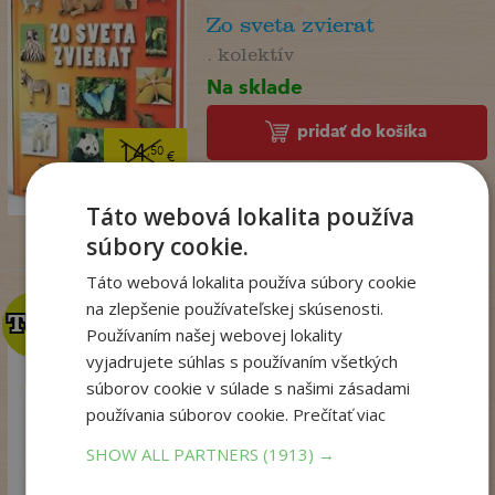
Zo sveta zvierat
. kolektív
Na sklade
pridať do košíka
14
,50
€
7
,95
€
Táto webová lokalita používa
súbory cookie.
Táto webová lokalita používa súbory cookie
na zlepšenie používateľskej skúsenosti.
TOP
TOP
Používaním našej webovej lokality
vyjadrujete súhlas s používaním všetkých
Talianske tajomstvo
súborov cookie v súlade s našimi zásadami
lásky
používania súborov cookie.
Prečítať viac
Winterová Lea
SHOW ALL PARTNERS
(1913) →
Na sklade