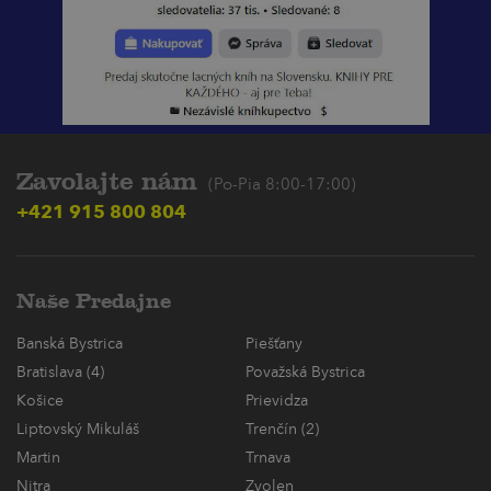
Zavolajte nám
(Po-Pia 8:00-17:00)
+421 915 800 804
Naše Predajne
Banská Bystrica
Piešťany
Bratislava (4)
Považská Bystrica
Košice
Prievidza
Liptovský Mikuláš
Trenčín (2)
Martin
Trnava
Nitra
Zvolen