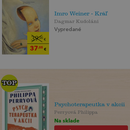
Imro Weiner - Kráľ
Dagmar Kudoláni
Vypredané
39
,00
€
37
,05
€
TOP
TOP
Psychoterapeutka v akcii
Perryová Philippa
Na sklade