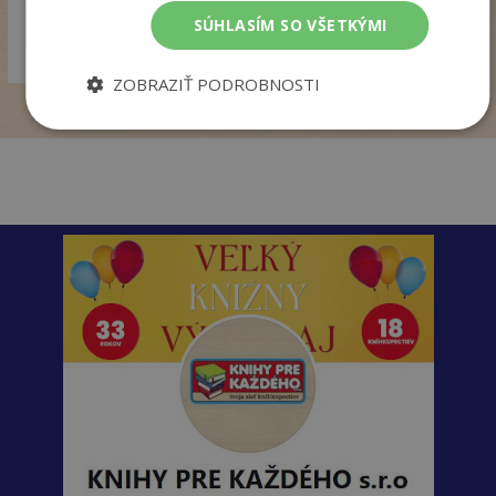
pridať do košíka
18
SÚHLASÍM SO VŠETKÝMI
,99
€
14
,98
€
ZOBRAZIŤ PODROBNOSTI