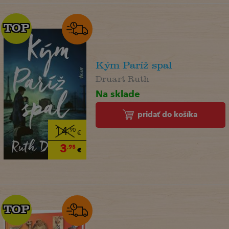
TOP
TOP
Kým Paríž spal
Druart Ruth
Na sklade
pridať do košíka
14
,90
€
3
,95
€
TOP
TOP