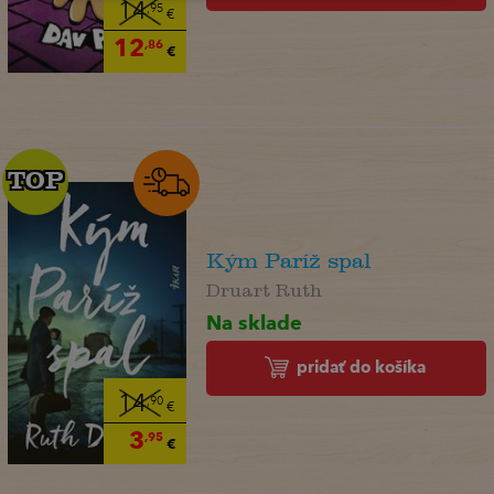
14
,95
€
12
,86
€
TOP
TOP
Kým Paríž spal
Druart Ruth
Na sklade
pridať do košíka
14
,90
€
3
,95
€