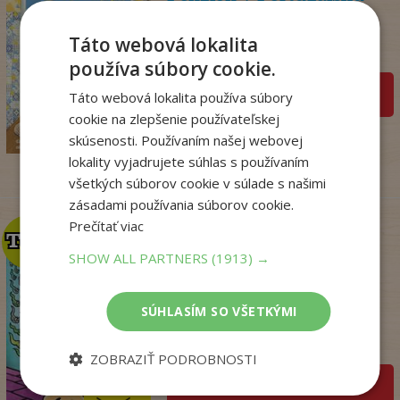
bez oriezky (v ...
Julie Caplin
Táto webová lokalita
Na sklade
používa súbory cookie.
pridať do košíka
Táto webová lokalita používa súbory
18
,99
€
cookie na zlepšenie používateľskej
15
,57
€
skúsenosti. Používaním našej webovej
lokality vyjadrujete súhlas s používaním
všetkých súborov cookie v súlade s našimi
zásadami používania súborov cookie.
Prečítať viac
TOP
TOP
SHOW ALL PARTNERS
(1913) →
Dogman. Larva 22 (8)
SÚHLASÍM SO VŠETKÝMI
Dav Pilkey
Na sklade
ZOBRAZIŤ PODROBNOSTI
pridať do košíka