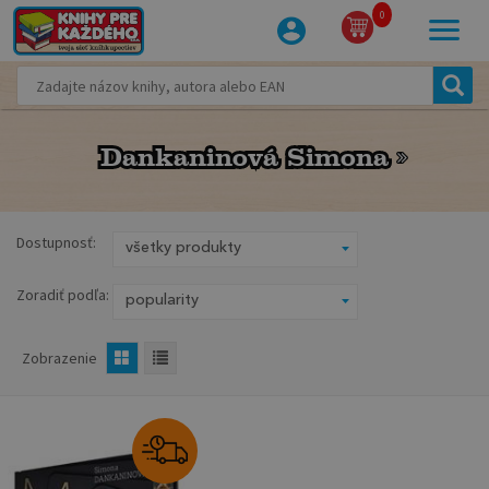
0
Dankaninová Simona
Dankaninová Simona
Dostupnosť:
Zoradiť podľa:
Zobrazenie