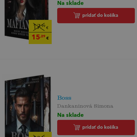
Na sklade
pridať do košíka
17
,99
€
15
,29
€
Boss
Dankaninová Simona
Na sklade
pridať do košíka