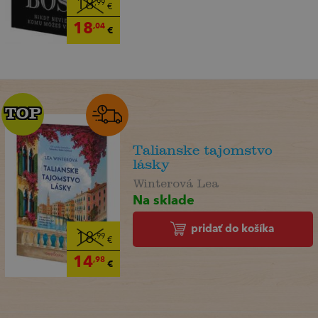
18
,99
€
18
,04
€
TOP
TOP
Talianske tajomstvo
lásky
Winterová Lea
Na sklade
pridať do košíka
18
,99
€
14
,98
€