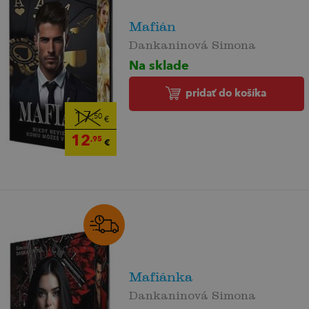
Mafián
Dankaninová Simona
Na sklade
pridať do košíka
17
,50
€
12
,95
€
Mafiánka
Dankaninová Simona