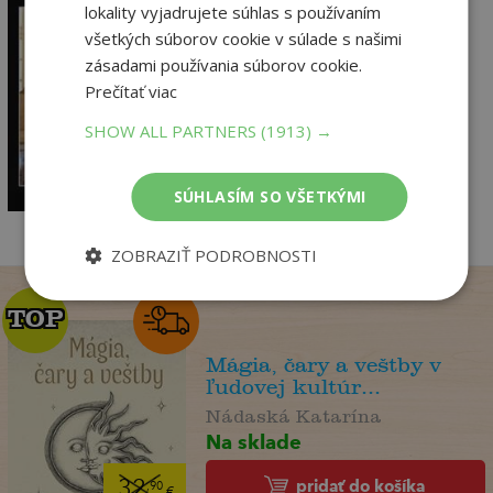
lokality vyjadrujete súhlas s používaním
Moll Flanders
všetkých súborov cookie v súlade s našimi
zásadami používania súborov cookie.
Defoe Daniel
Prečítať viac
Vypredané
SHOW ALL PARTNERS
(1913) →
5
,44
€
5
,17
€
SÚHLASÍM SO VŠETKÝMI
ZOBRAZIŤ PODROBNOSTI
TOP
TOP
Mágia, čary a veštby v
ľudovej kultúr...
Nádaská Katarína
Na sklade
pridať do košíka
32
,90
€