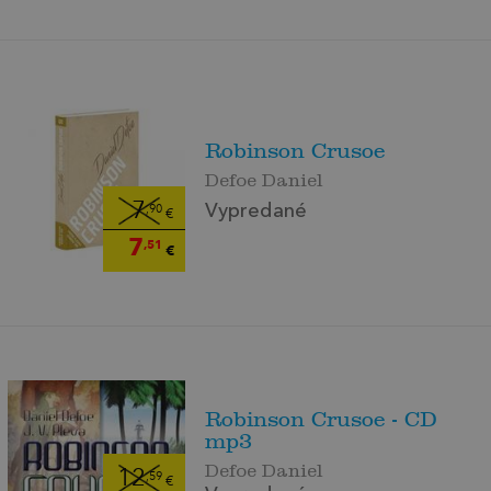
Robinson Crusoe
Defoe Daniel
7
Vypredané
,90
€
7
,51
€
Robinson Crusoe - CD
mp3
Defoe Daniel
12
,59
€