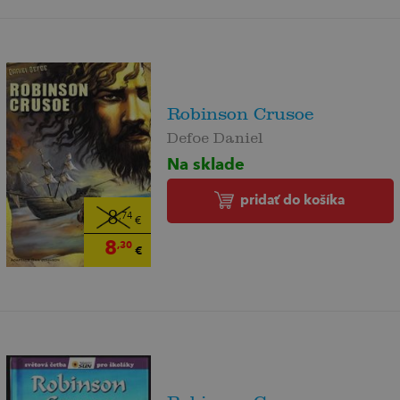
Robinson Crusoe
Defoe Daniel
Na sklade
pridať do košíka
8
,74
€
8
,30
€