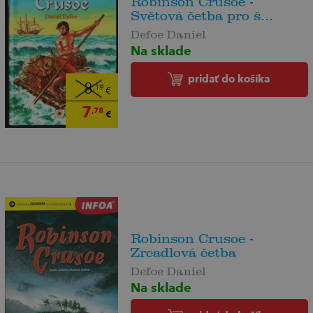
Robinson Crusoe -
Světová četba pro š...
Defoe Daniel
Na sklade
pridať do košíka
8
,19
€
7
,78
€
Robinson Crusoe -
Zrcadlová četba
Defoe Daniel
Na sklade