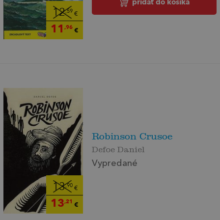
pridať do košíka
12
,59
€
11
,96
€
Robinson Crusoe
Defoe Daniel
Vypredané
13
,90
€
13
,21
€