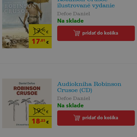
ilustrované vydanie
Defoe Daniel
Na sklade
17
,90
pridať do košíka
€
17
,01
€
Audiokniha Robinson
Crusoe (CD)
Defoe Daniel
Na sklade
19
,19
€
pridať do košíka
18
,23
€