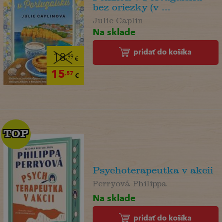
bez oriezky (v ...
Julie Caplin
Na sklade
pridať do košíka
18
,99
€
15
,57
€
TOP
TOP
Psychoterapeutka v akcii
Perryová Philippa
Na sklade
pridať do košíka