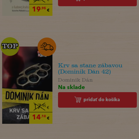
19
,95
€
TOP
TOP
Krv sa stane zábavou
(Dominik Dán 42)
Dominik Dán
Na sklade
pridať do košíka
17
,95
€
14
,18
€