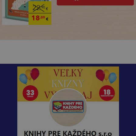
22
,90
€
18
,09
€