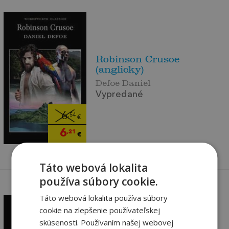
Robinson Crusoe
(anglicky)
Defoe Daniel
Vypredané
6
,54
€
6
,21
€
Táto webová lokalita
používa súbory cookie.
Táto webová lokalita používa súbory
cookie na zlepšenie používateľskej
skúsenosti. Používaním našej webovej