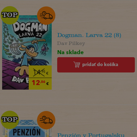
TOP
TOP
Dogman. Larva 22 (8)
Dav Pilkey
Na sklade
pridať do košíka
14
,95
€
12
,86
€
TOP
TOP
Penzión v Portugalsku