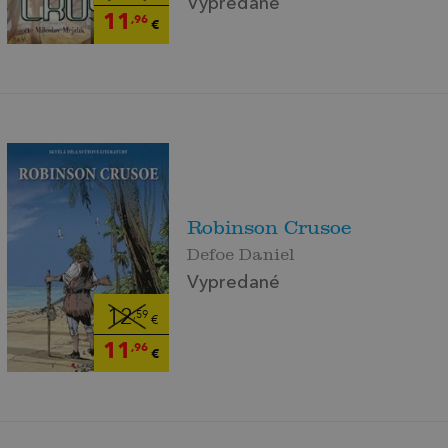
Vypredané
11
,96
€
Robinson Crusoe
Defoe Daniel
Vypredané
12
,59
€
11
,96
€