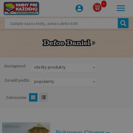
0
Defoe Daniel
Defoe Daniel
Dostupnosť:
Zoradiť podľa:
Zobrazenie
Robinson Crusoe –