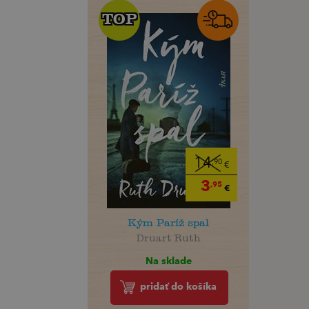
TOP
TOP
14
,90
€
3
,95
€
Kým Paríž spal
Druart Ruth
Na sklade
pridať do košíka