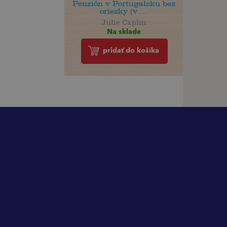
Penzión v Portugalsku bez
oriezky (v ...
Julie Caplin
Na sklade
pridať do košíka