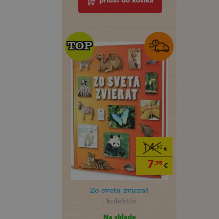
pridať do košíka
TOP
TOP
14
,50
€
7
,95
€
Zo sveta zvierat
. kolektív
Na sklade