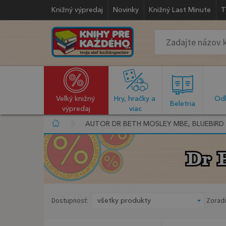
Knižný výpredaj
Novinky
Knižný Last Minute
T
Veľký knižný 
Hry, hračky a 
Odb
  Beletria  
výpredaj
viac
AUTOR DR BETH MOSLEY MBE, BLUEBIRD
Dr 
Dr 
Dostupnosť:
Zoradi