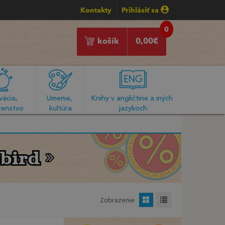
Kontakty
Prihlásiť sa
0
košík
0,00
€
ácia, 
Umenie, 
Knihy v angličtine a iných 
enstvo
kultúra
jazykoch
bird
bird
Zobrazenie