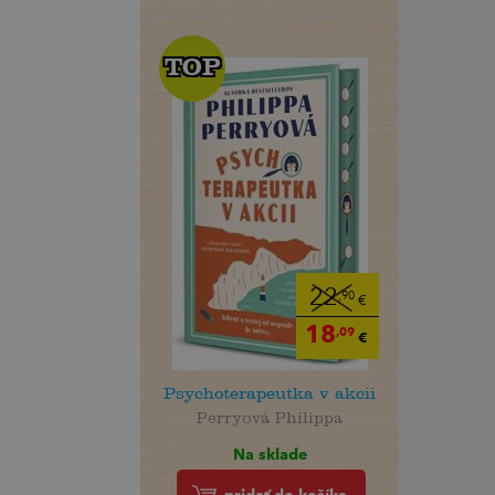
TOP
TOP
22
,90
€
18
,09
€
Psychoterapeutka v akcii
Perryová Philippa
Na sklade