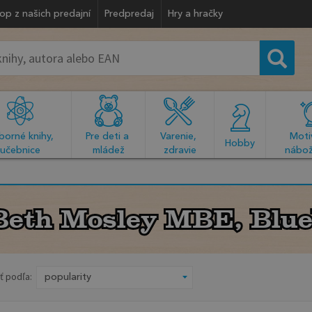
op z našich predajní
Predpredaj
Hry a hračky
orné knihy, 
Pre deti a 
Varenie, 
Motiv
  Hobby  
učebnice
mládež
zdravie
nábož
Beth Mosley MBE, Blue
Beth Mosley MBE, Blue
ť podľa: