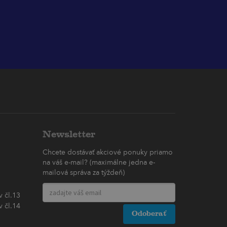
Newsletter
Chcete dostávať akciové ponuky priamo
na váš e-mail? (maximálne jedna e-
mailová správa za týždeň)
 čl.13
 čl.14
Odoberať