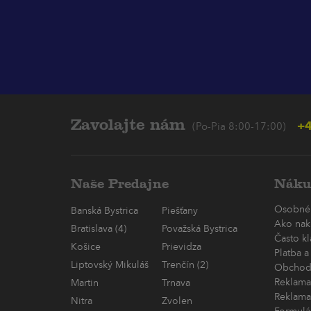
Zavolajte nám
+4
(Po-Pia 8:00-17:00)
Naše Predajne
Náku
Osobné
Banská Bystrica
Piešťany
Ako nak
Bratislava (4)
Považská Bystrica
Často k
Košice
Prievidza
Platba a
Liptovský Mikuláš
Trenčín (2)
Obchod
Reklama
Martin
Trnava
Reklama
Nitra
Zvolen