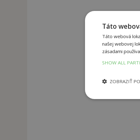
Táto webová
Táto webová lokal
našej webovej lok
zásadami používa
SHOW ALL PAR
ZOBRAZIŤ P