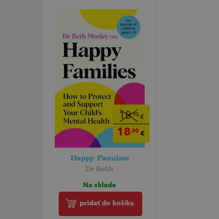
18
,95
€
18
,00
€
Happy Families
Dr Beth
Na sklade
pridať do košíka