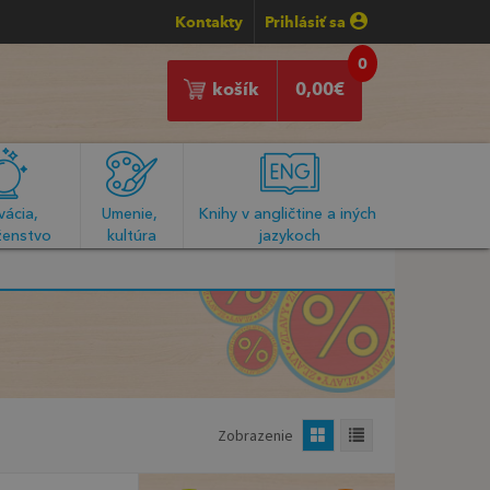
Kontakty
Prihlásiť sa
0
košík
0,00
€
ácia, 
Umenie, 
Knihy v angličtine a iných 
enstvo
kultúra
jazykoch
Zobrazenie