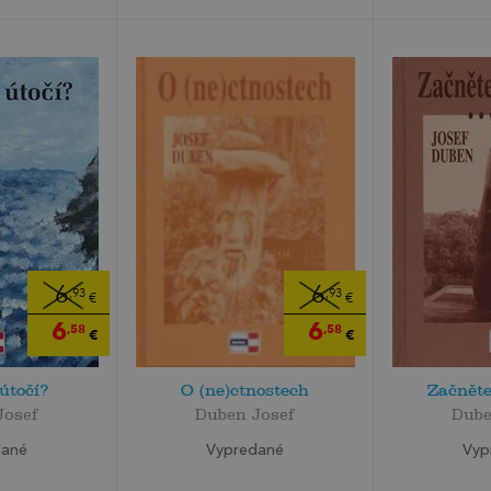
6
6
,93
,93
€
€
6
6
,58
,58
€
€
útočí?
O (ne)ctnostech
Začněte
Josef
Duben Josef
Dube
dané
Vypredané
Vyp