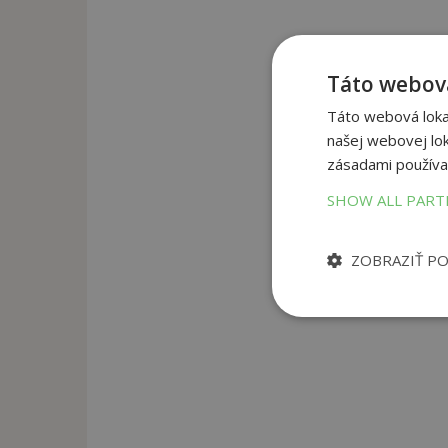
Táto webová
Táto webová lokal
našej webovej lok
zásadami používa
SHOW ALL PAR
ZOBRAZIŤ P