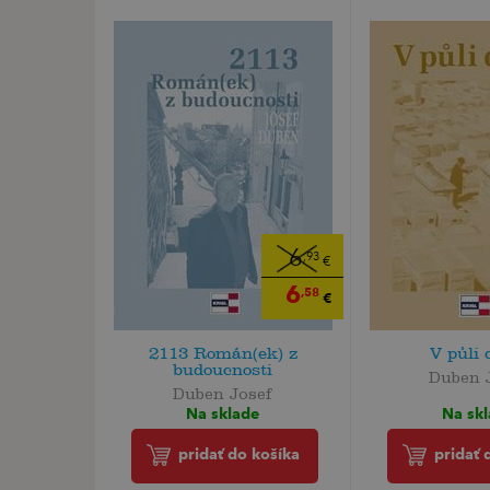
6
,93
€
6
,58
€
2113 Román(ek) z
V půli 
budoucnosti
Duben 
Duben Josef
Na sk
Na sklade
pridať 
pridať do košíka