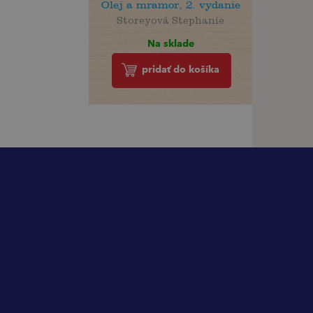
Olej a mramor, 2. vydanie
Storeyová Stephanie
Na sklade
pridať do košíka