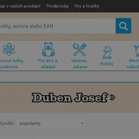
op z našich predajní
Predpredaj
Hry a hračky
orné knihy, 
Pre deti a 
Varenie, 
Motiv
  Hobby  
učebnice
mládež
zdravie
nábož
Duben Josef
Duben Josef
ť podľa: