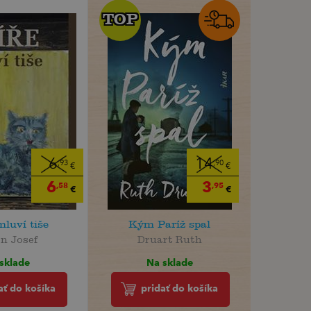
TOP
TOP
6
14
,93
,90
€
€
6
3
,58
,95
€
€
mluví tiše
Kým Paríž spal
n Josef
Druart Ruth
sklade
Na sklade
ať do košíka
pridať do košíka