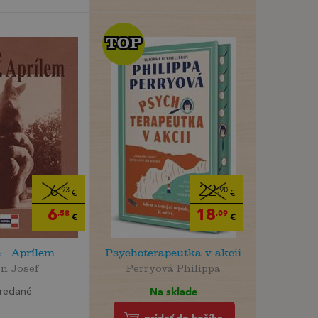
TOP
TOP
6
22
,93
,90
€
€
6
18
,58
,09
€
€
...Aprílem
Psychoterapeutka v akcii
n Josef
Perryová Philippa
Na sklade
redané