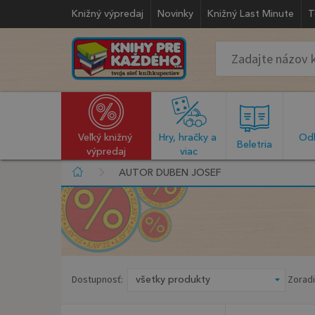
Knižný výpredaj
Novinky
Knižný Last Minute
T
Veľký knižný 
Hry, hračky a 
Odb
  Beletria  
výpredaj
viac
AUTOR DUBEN JOSEF
Dostupnosť:
Zoradi