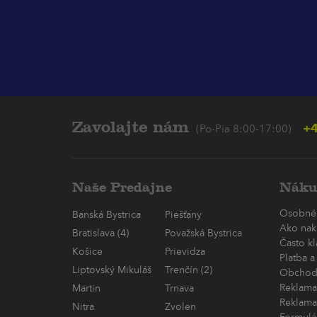
Zavolajte nám
+4
(Po-Pia 8:00-17:00)
Naše Predajne
Náku
Osobné
Banská Bystrica
Piešťany
Ako nak
Bratislava (4)
Považská Bystrica
Často k
Košice
Prievidza
Platba a
Liptovský Mikuláš
Trenčín (2)
Obchod
Reklama
Martin
Trnava
Reklama
Nitra
Zvolen