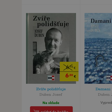
6
,93
€
6
,58
€
Zvíře polidšťuje
Damani 
Duben Josef
Duben 
Na sklade
Vypre