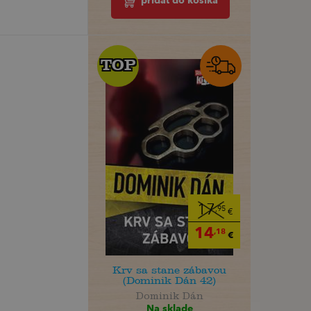
pridať do košíka
TOP
TOP
17
,95
€
14
,18
€
Krv sa stane zábavou
(Dominik Dán 42)
Dominik Dán
Na sklade