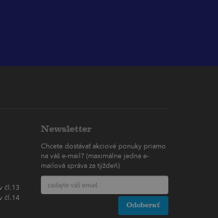
Newsletter
Chcete dostávať akciové ponuky priamo
na váš e-mail? (maximálne jedna e-
mailová správa za týždeň)
 čl.13
 čl.14
Odoberať