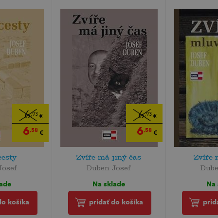
6
6
,93
,93
€
€
6
6
,58
,58
€
€
cesty
Zvíře má jiný čas
Zvíře 
Josef
Duben Josef
Dube
lade
Na sklade
Na 
do košíka
pridať do košíka
prid