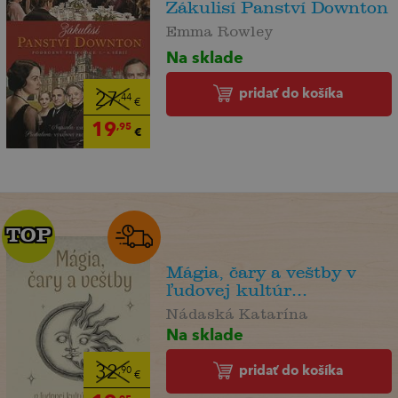
Zákulisí Panství Downton
Emma Rowley
Na sklade
pridať do košíka
27
,44
€
19
,95
€
TOP
TOP
Mágia, čary a veštby v
ľudovej kultúr...
Nádaská Katarína
Na sklade
pridať do košíka
32
,90
€