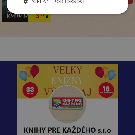
ZOBRAZIŤ PODROBNOSTI
14
,90
€
3
,95
€