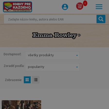
0
Emma Rowley
Emma Rowley
Dostupnosť:
Zoradiť podľa:
Zobrazenie