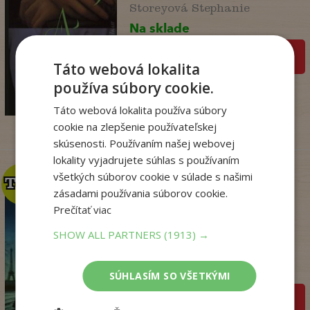
Storeyová Stephanie
Na sklade
pridať do košíka
Táto webová lokalita
14
,90
€
používa súbory cookie.
4
,95
€
Táto webová lokalita používa súbory
cookie na zlepšenie používateľskej
skúsenosti. Používaním našej webovej
lokality vyjadrujete súhlas s používaním
všetkých súborov cookie v súlade s našimi
TOP
TOP
zásadami používania súborov cookie.
Prečítať viac
Kým Paríž spal
SHOW ALL PARTNERS
(1913) →
Druart Ruth
Na sklade
SÚHLASÍM SO VŠETKÝMI
pridať do košíka