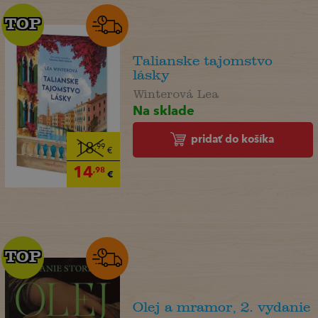
TOP
TOP
Talianske tajomstvo
lásky
Winterová Lea
Na sklade
pridať do košíka
18
,99
€
14
,98
€
TOP
TOP
Olej a mramor, 2. vydanie