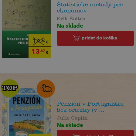
Štatistické metódy pre
ekonómov
Erik Šoltés
Na sklade
pridať do košíka
14
,60
€
13
,87
€
TOP
TOP
Penzión v Portugalsku
bez oriezky (v ...
Julie Caplin
Na sklade