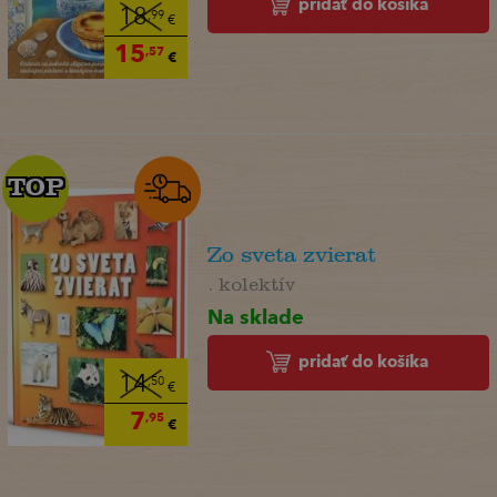
pridať do košíka
18
,99
€
15
,57
€
TOP
TOP
Zo sveta zvierat
. kolektív
Na sklade
pridať do košíka
14
,50
€
7
,95
€