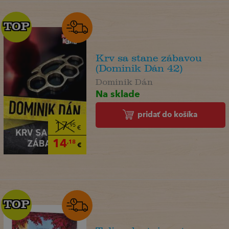
TOP
TOP
Krv sa stane zábavou
(Dominik Dán 42)
Dominik Dán
Na sklade
pridať do košíka
17
,95
€
14
,18
€
TOP
TOP