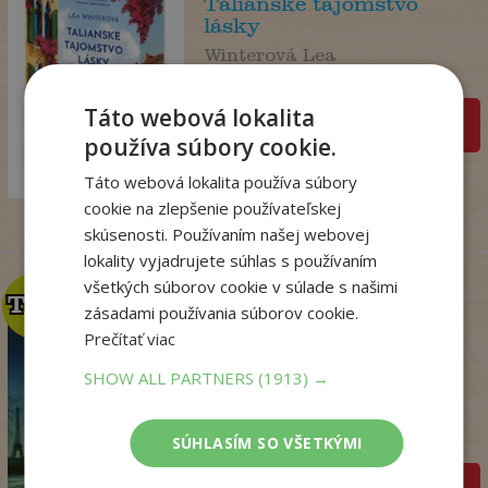
Talianske tajomstvo
lásky
Winterová Lea
Na sklade
Táto webová lokalita
pridať do košíka
18
,99
používa súbory cookie.
€
14
,98
€
Táto webová lokalita používa súbory
cookie na zlepšenie používateľskej
skúsenosti. Používaním našej webovej
lokality vyjadrujete súhlas s používaním
všetkých súborov cookie v súlade s našimi
TOP
TOP
zásadami používania súborov cookie.
Prečítať viac
SHOW ALL PARTNERS
(1913) →
Kým Paríž spal
Druart Ruth
SÚHLASÍM SO VŠETKÝMI
Na sklade