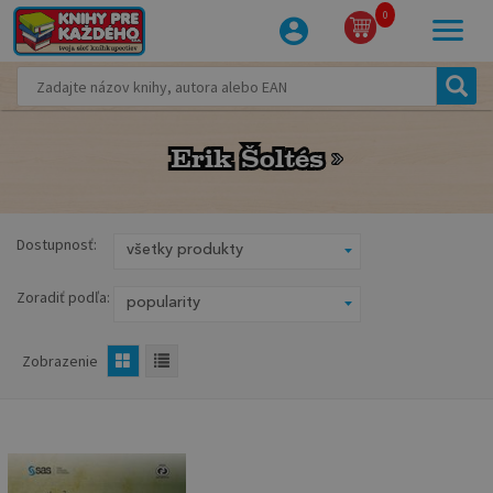
0
Erik Šoltés
Erik Šoltés
Dostupnosť:
Zoradiť podľa:
Zobrazenie