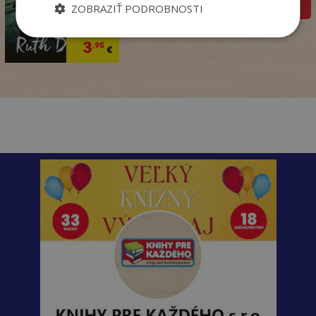
pridať do košíka
ZOBRAZIŤ PODROBNOSTI
14
,90
€
3
,95
€