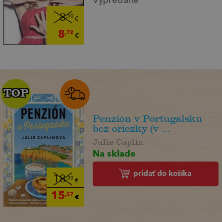
Vypredané
8
,90
€
8
,72
€
TOP
TOP
Penzión v Portugalsku
bez oriezky (v ...
Julie Caplin
Na sklade
pridať do košíka
18
,99
€
15
,57
€