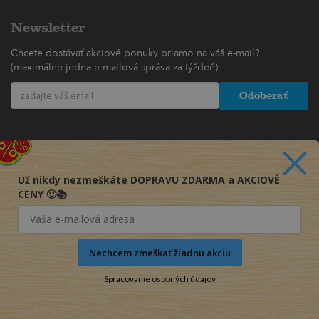
Newsletter
Chcete dostávať akciové ponuky priamo na váš e-mail?
(maximálne jedna e-mailová správa za týždeň)
Odoberať
Už nikdy nezmeškáte DOPRAVU ZDARMA a AKCIOVÉ
CENY 🙂📚
Nechcem zmeškať žiadnu akciu
Spracovanie osobných údajov
© 2016-2026 KNIHY PRE KAŽDÉHO s.r.o.