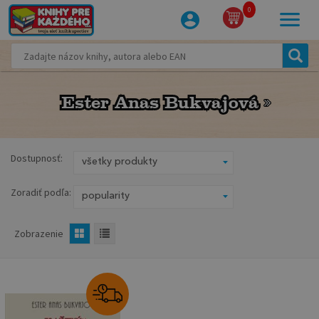
0
Ester Anas Bukvajová
Ester Anas Bukvajová
Dostupnosť:
Zoradiť podľa:
Zobrazenie