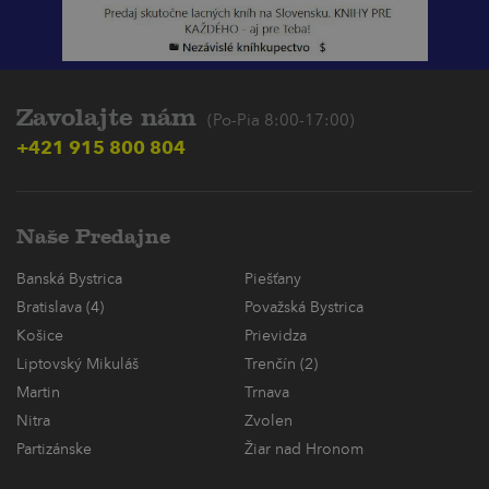
Zavolajte nám
(Po-Pia 8:00-17:00)
+421 915 800 804
Naše Predajne
Banská Bystrica
Piešťany
Bratislava (4)
Považská Bystrica
Košice
Prievidza
Liptovský Mikuláš
Trenčín (2)
Martin
Trnava
Nitra
Zvolen
Partizánske
Žiar nad Hronom