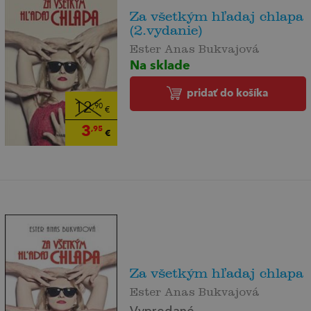
Za všetkým hľadaj chlapa
(2.vydanie)
Ester Anas Bukvajová
Na sklade
pridať do košíka
12
,90
€
3
,95
€
Za všetkým hľadaj chlapa
Ester Anas Bukvajová