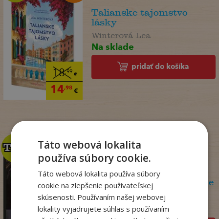
Talianske tajomstvo
lásky
Winterová Lea
Na sklade
pridať do košíka
18
,99
€
14
,98
€
Táto webová lokalita
TOP
TOP
používa súbory cookie.
Táto webová lokalita používa súbory
Olej a mramor, 2. vydanie
cookie na zlepšenie používateľskej
Storeyová Stephanie
skúsenosti. Používaním našej webovej
lokality vyjadrujete súhlas s používaním
Na sklade