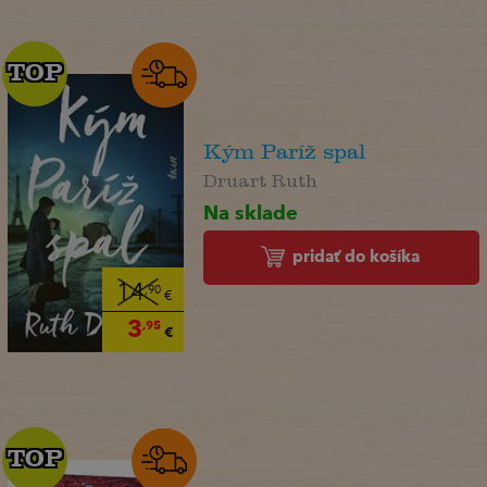
TOP
TOP
Kým Paríž spal
Druart Ruth
Na sklade
pridať do košíka
14
,90
€
3
,95
€
TOP
TOP