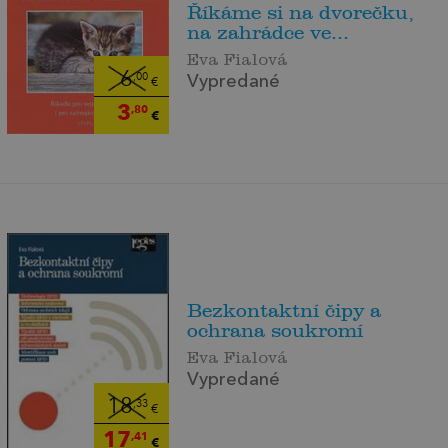
Říkáme si na dvorečku,
na zahrádce ve...
Eva Fialová
6
,00
Vypredané
€
3
,80
€
Bezkontaktní čipy a
ochrana soukromí
Eva Fialová
Vypredané
18
,33
€
17
,41
€