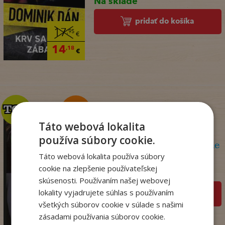
Na sklade
pridať do košíka
17
,95
€
14
,18
€
TOP
TOP
Táto webová lokalita
používa súbory cookie.
Olej a mramor, 2. vydanie
Táto webová lokalita používa súbory
Storeyová Stephanie
cookie na zlepšenie používateľskej
Na sklade
skúsenosti. Používaním našej webovej
lokality vyjadrujete súhlas s používaním
pridať do košíka
všetkých súborov cookie v súlade s našimi
14
,90
€
zásadami používania súborov cookie.
,95