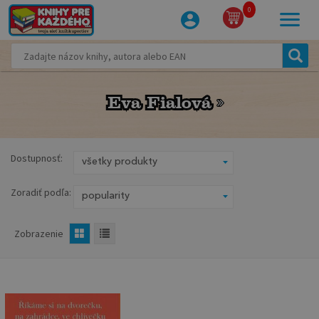
0
Eva Fialová
Eva Fialová
Dostupnosť:
Zoradiť podľa:
Zobrazenie