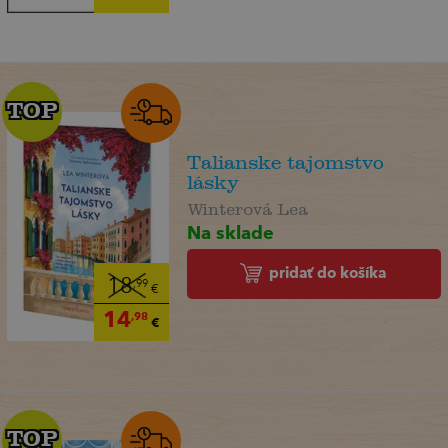
TOP
TOP
Talianske tajomstvo
lásky
Winterová Lea
Na sklade
pridať do košíka
18
,99
€
14
,98
€
TOP
TOP