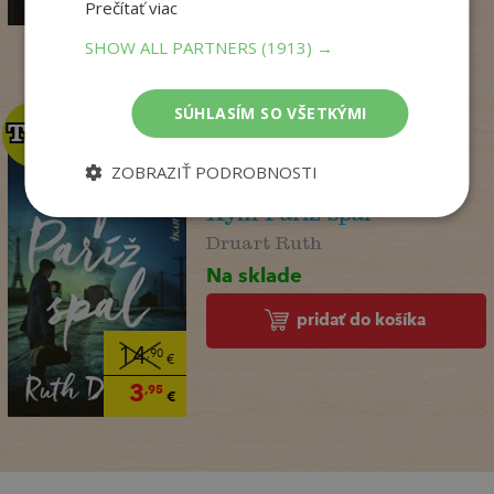
4
€
Prečítať viac
SHOW ALL PARTNERS
(1913) →
SÚHLASÍM SO VŠETKÝMI
TOP
TOP
ZOBRAZIŤ PODROBNOSTI
Kým Paríž spal
Druart Ruth
Na sklade
pridať do košíka
14
,90
€
3
,95
€