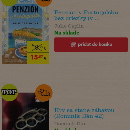
Penzión v Portugalsku
bez oriezky (v ...
Julie Caplin
Na sklade
pridať do košíka
18
,99
€
15
,57
€
TOP
TOP
Krv sa stane zábavou
(Dominik Dán 42)
Dominik Dán