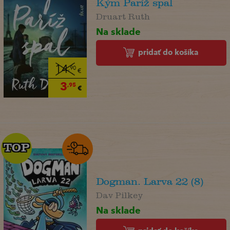
Kým Paríž spal
Druart Ruth
Na sklade
pridať do košíka
14
,90
€
3
,95
€
TOP
TOP
Dogman. Larva 22 (8)
Dav Pilkey
Na sklade