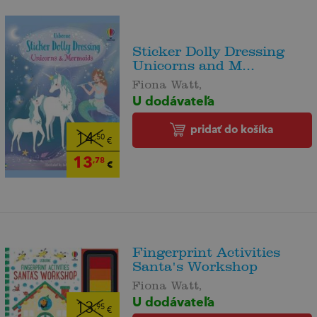
Sticker Dolly Dressing
Unicorns and M...
Fiona Watt,
U dodávateľa
pridať do košíka
14
,50
€
13
,78
€
Fingerprint Activities
Santa's Workshop
Fiona Watt,
U dodávateľa
13
,95
€