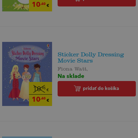
10
,40
€
Sticker Dolly Dressing
Movie Stars
Fiona Watt,
Na sklade
pridať do košíka
10
,95
€
10
,40
€