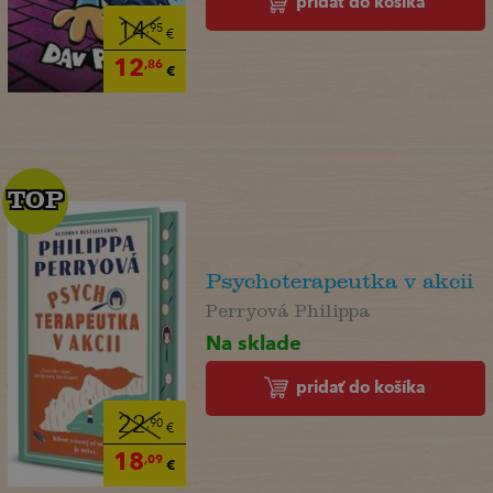
pridať do košíka
14
,95
€
12
,86
€
TOP
TOP
Psychoterapeutka v akcii
Perryová Philippa
Na sklade
pridať do košíka
22
,90
€
18
,09
€