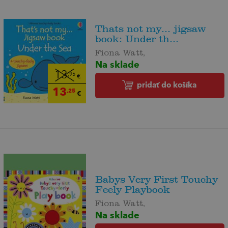
Thats not my... jigsaw
book: Under th...
Fiona Watt,
Na sklade
13
,95
€
pridať do košíka
13
,25
€
Babys Very First Touchy
Feely Playbook
Fiona Watt,
Na sklade