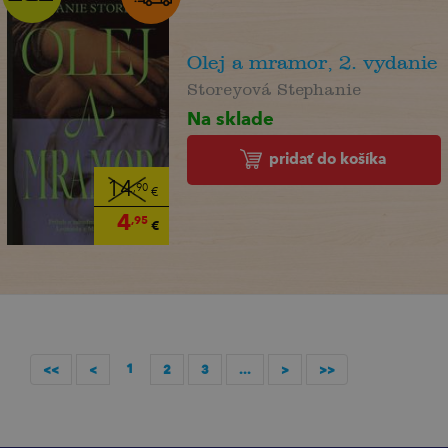
Olej a mramor, 2. vydanie
Storeyová Stephanie
Na sklade
pridať do košíka
14
,90
€
4
,95
€
1
<<
<
2
3
...
>
>>