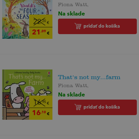
Fiona Watt,
Na sklade
22
,20
€
pridať do košíka
21
,09
€
That's not my...farm
Fiona Watt,
Na sklade
16
,95
€
pridať do košíka
16
,10
€