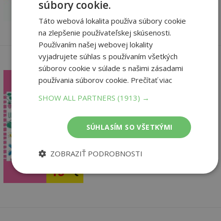
súbory cookie.
15
,62
€
Táto webová lokalita používa súbory cookie
na zlepšenie používateľskej skúsenosti.
Používaním našej webovej lokality
vyjadrujete súhlas s používaním všetkých
súborov cookie v súlade s našimi zásadami
používania súborov cookie.
Prečítať viac
Fingerprint Activities
SHOW ALL PARTNERS
(1913) →
Unicorns and F...
Fiona Watt,
SÚHLASÍM SO VŠETKÝMI
U dodávateľa
pridať do košíka
ZOBRAZIŤ PODROBNOSTI
16
,44
€
15
,62
€