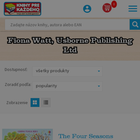
0
Fiona Watt, Usborne Publishing
Fiona Watt, Usborne Publishing
Ltd
Ltd
Dostupnosť:
Zoradiť podľa:
Zobrazenie
The Four Seasons