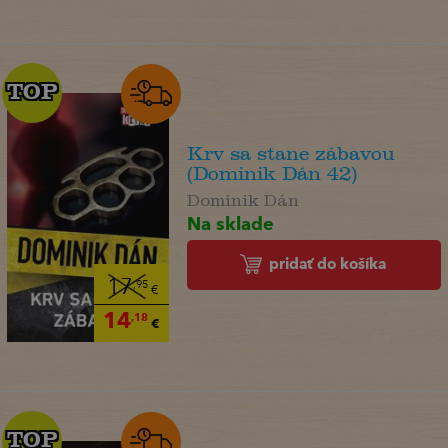
TOP
TOP
Krv sa stane zábavou
(Dominik Dán 42)
Dominik Dán
Na sklade
pridať do košíka
17
,95
€
14
,18
€
TOP
TOP