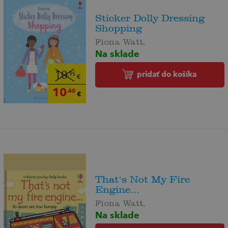
Sticker Dolly Dressing
Shopping
Fiona Watt,
Na sklade
pridať do košíka
10
,95
€
10
,40
€
That's Not My Fire
Engine...
Fiona Watt,
Na sklade