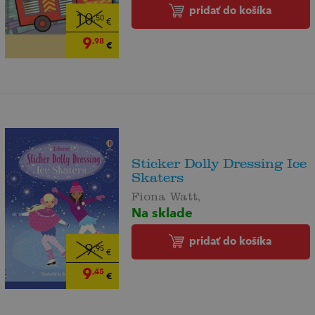
pridať do košíka
10
,50
€
9
,98
€
Sticker Dolly Dressing Ice
Skaters
Fiona Watt,
Na sklade
pridať do košíka
9
,95
€
9
,45
€