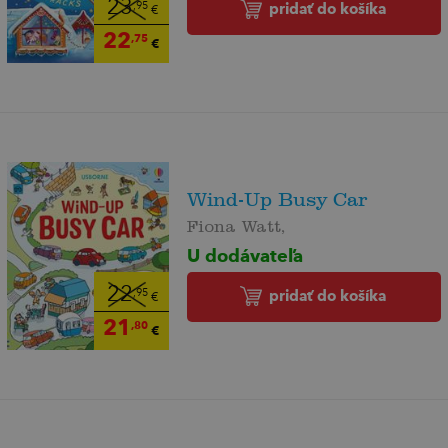
23
pridať do košíka
,95
€
22
,75
€
Wind-Up Busy Car
Fiona Watt,
U dodávateľa
22
pridať do košíka
,95
€
21
,80
€