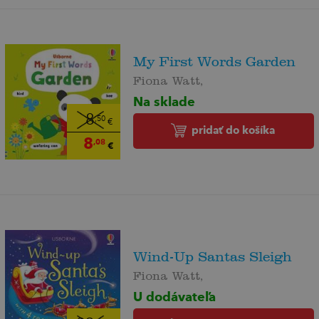
My First Words Garden
Fiona Watt,
Na sklade
8
,50
€
pridať do košíka
8
,08
€
Wind-Up Santas Sleigh
Fiona Watt,
U dodávateľa