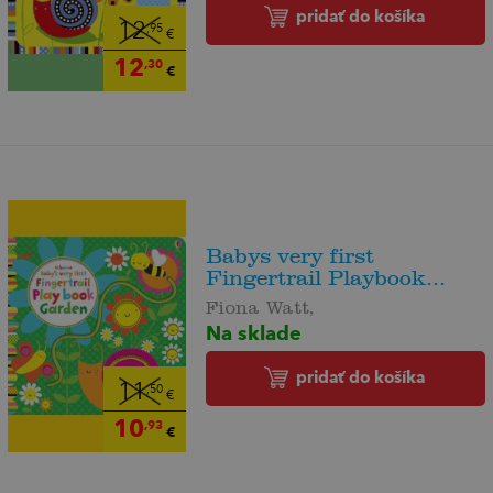
pridať do košíka
12
,95
€
12
,30
€
Babys very first
Fingertrail Playbook...
Fiona Watt,
Na sklade
pridať do košíka
11
,50
€
10
,93
€