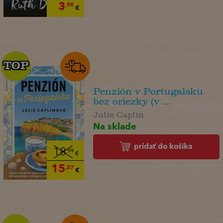
3
,95
€
TOP
TOP
Penzión v Portugalsku
bez oriezky (v ...
Julie Caplin
Na sklade
pridať do košíka
18
,99
€
15
,57
€