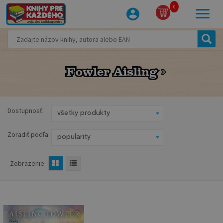
0
Fowler Aisling
Fowler Aisling
Dostupnosť:
Zoradiť podľa:
Zobrazenie