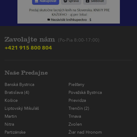
Zavolajte nám
(Po-Pia 8:00-17:00)
+421 915 800 804
Naše Predajne
Banská Bystrica
Piešťany
Bratislava (4)
Považská Bystrica
Košice
Prievidza
Liptovský Mikuláš
Trenčín (2)
Martin
Trnava
Nitra
Zvolen
Partizánske
Žiar nad Hronom