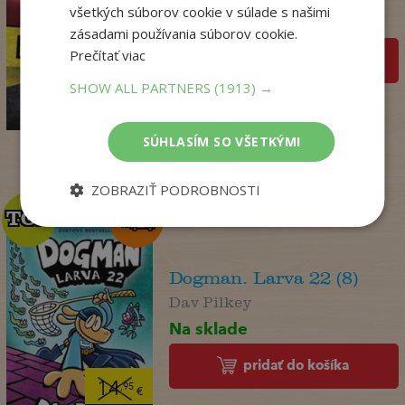
všetkých súborov cookie v súlade s našimi
Na sklade
zásadami používania súborov cookie.
Prečítať viac
pridať do košíka
17
,95
€
SHOW ALL PARTNERS
(1913) →
14
,18
€
SÚHLASÍM SO VŠETKÝMI
ZOBRAZIŤ PODROBNOSTI
TOP
TOP
Dogman. Larva 22 (8)
Dav Pilkey
Na sklade
pridať do košíka
14
,95
€