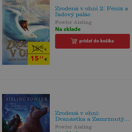
Zrodená v ohni 2: Fénix a
ľadový palác
Fowler Aisling
Na sklade
pridať do košíka
15
,90
€
15
,11
€
Zrodená v ohni:
Dvanástka a Zamrznutý...
Fowler Aisling