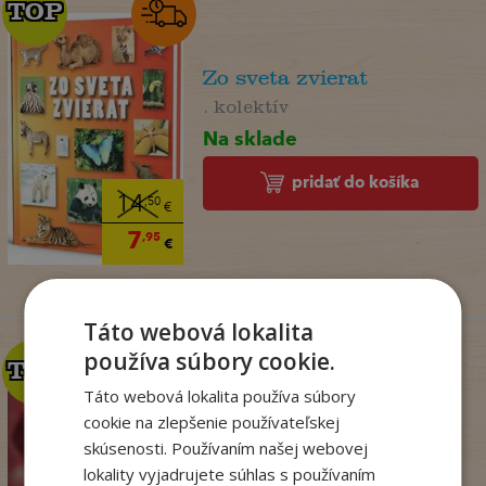
TOP
TOP
Zo sveta zvierat
. kolektív
Na sklade
pridať do košíka
14
,50
€
7
,95
€
Táto webová lokalita
používa súbory cookie.
TOP
TOP
Táto webová lokalita používa súbory
cookie na zlepšenie používateľskej
Krv sa stane zábavou
skúsenosti. Používaním našej webovej
(Dominik Dán 42)
lokality vyjadrujete súhlas s používaním
Dominik Dán