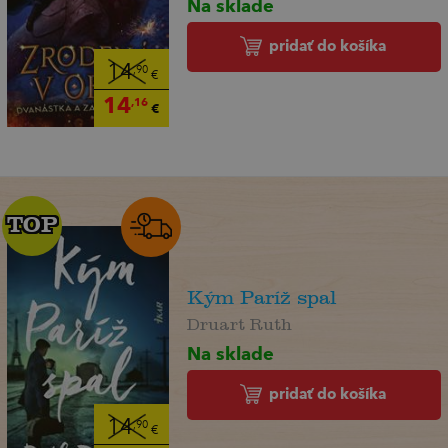
Na sklade
pridať do košíka
14
,90
€
14
,16
€
TOP
TOP
Kým Paríž spal
Druart Ruth
Na sklade
pridať do košíka
14
,90
€