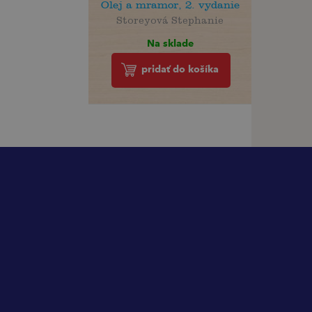
Olej a mramor, 2. vydanie
Storeyová Stephanie
Na sklade
pridať do košíka