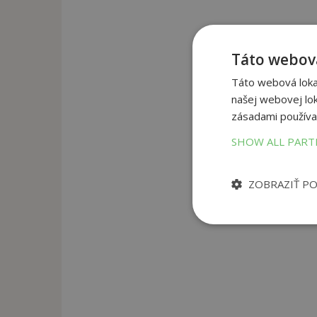
Táto webová
Táto webová lokal
našej webovej lok
zásadami používa
SHOW ALL PAR
ZOBRAZIŤ P