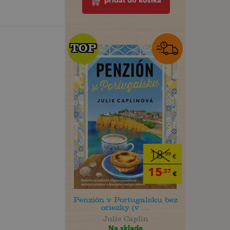
pridať do košíka
TOP
TOP
18
,99
€
15
,57
€
Penzión v Portugalsku bez
oriezky (v ...
Julie Caplin
Na sklade