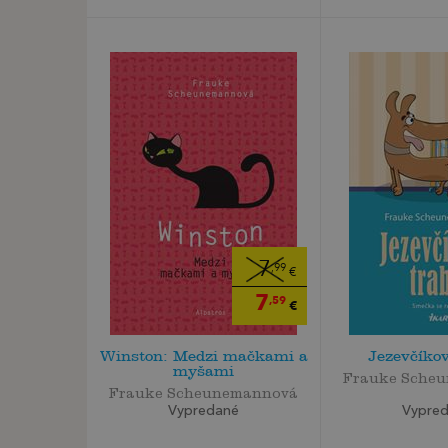
7
,99
€
7
,59
€
Winston: Medzi mačkami a
Jezevčíkov
myšami
Frauke Sche
Frauke Scheunemannová
Vypre
Vypredané