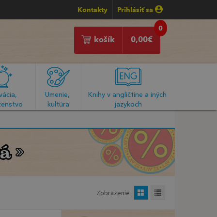
Kontakty
Prihlásiť sa
0
košík
0,00
€
ácia, 
Umenie, 
Knihy v angličtine a iných 
enstvo
kultúra
jazykoch
á
á
Zobrazenie