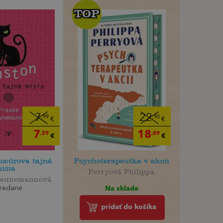
TOP
TOP
7
22
,99
,90
€
€
7
18
,59
,09
€
€
ocúrova tajná
Psychoterapeutka v akcii
isia
Perryová Philippa
heunemannová
Na sklade
redané
pridať do košíka