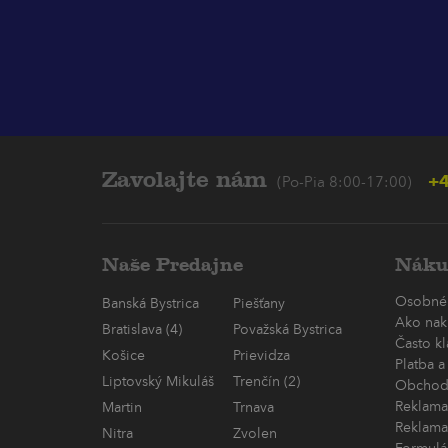
Zavolajte nám
+4
(Po-Pia 8:00-17:00)
Naše Predajne
Náku
Osobné
Banská Bystrica
Piešťany
Ako nak
Bratislava (4)
Považská Bystrica
Často k
Košice
Prievidza
Platba a
Liptovský Mikuláš
Trenčín (2)
Obchod
Reklama
Martin
Trnava
Reklama
Nitra
Zvolen