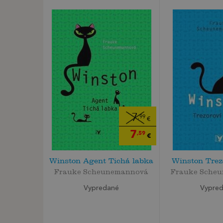
7
,99
€
7
,59
€
Winston Agent Tichá labka
Winston Trezo
Frauke Scheunemannová
Frauke Sche
Vypredané
Vypre