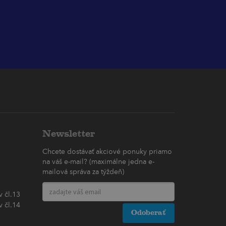
Newsletter
Chcete dostávať akciové ponuky priamo
na váš e-mail? (maximálne jedna e-
mailová správa za týždeň)
 čl.13
 čl.14
Odoberať