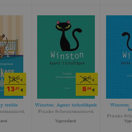
13
8
,69
,99
€
€
13
8
,01
,54
€
€
y trable
Winston: Agent tichošlápek
Winston: 
l
unemannová
Frauke Scheunemannová
Frauke Sc
dané
Vypredané
Vyp