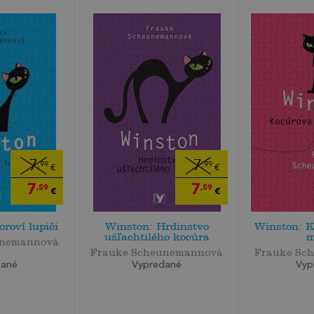
7
7
,99
,99
€
€
7
7
,59
,59
€
€
roví lupiči
Winston: Hrdinstvo
Winston: K
ušľachtilého kocúra
m
unemannová
Frauke Scheunemannová
Frauke Sc
dané
Vypredané
Vyp