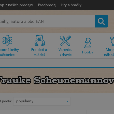
op z našich predajní
Predpredaj
Hry a hračky
orné knihy, 
Pre deti a 
Varenie, 
Motiv
  Hobby  
učebnice
mládež
zdravie
nábož
Frauke Scheunemannov
Frauke Scheunemannov
ť podľa: