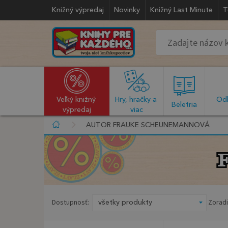
Knižný výpredaj
Novinky
Knižný Last Minute
T
Veľký knižný 
Hry, hračky a 
Odb
  Beletria  
výpredaj
viac
AUTOR FRAUKE SCHEUNEMANNOVÁ
Dostupnosť:
Zoradi