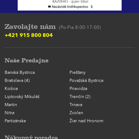
Zavolajte nám
(Po-Pia 8:00-17:00)
+421 915 800 804
Naše Predajne
Banská Bystrica
Piešťany
Bratislava (4)
Považská Bystrica
Košice
Prievidza
Liptovský Mikuláš
Trenčín (2)
Martin
Trnava
Nitra
Zvolen
Partizánske
Žiar nad Hronom
Nákupný poradca