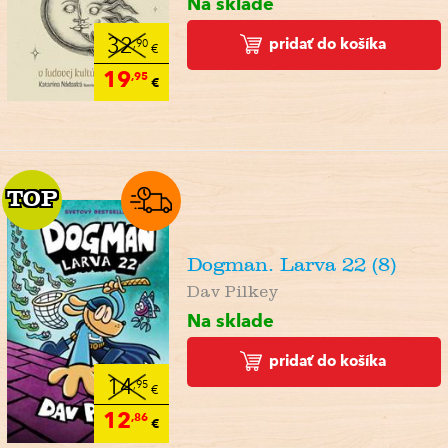
Na sklade
pridať do košíka
32
,90
€
19
,95
€
TOP
TOP
Dogman. Larva 22 (8)
Dav Pilkey
Na sklade
pridať do košíka
14
,95
€
12
,86
€