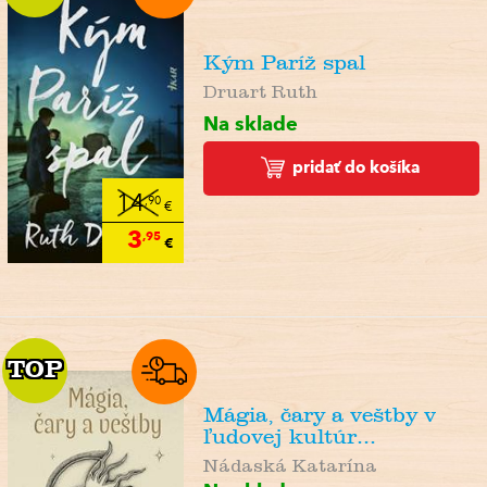
Kým Paríž spal
Druart Ruth
Na sklade
pridať do košíka
14
,90
€
3
,95
€
TOP
TOP
Mágia, čary a veštby v
ľudovej kultúr...
Nádaská Katarína