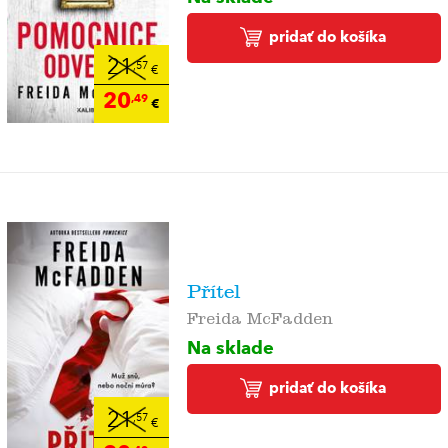
pridať do košíka
21
,57
€
20
,49
€
Přítel
Freida McFadden
Na sklade
pridať do košíka
21
,57
€