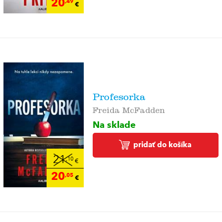
20
,49
€
Profesorka
Freida McFadden
Na sklade
pridať do košíka
21
,10
€
20
,05
€