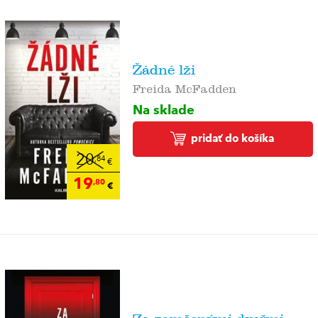
Žádné lži
Freida McFadden
Na sklade
pridať do košíka
20
,84
€
19
,80
€