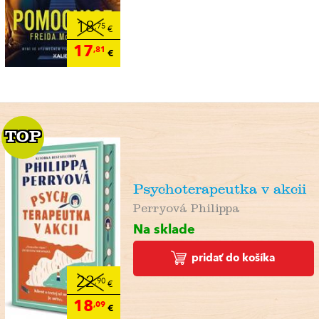
18
,75
€
17
,81
€
TOP
TOP
Psychoterapeutka v akcii
Perryová Philippa
Na sklade
pridať do košíka
22
,90
€
18
,09
€