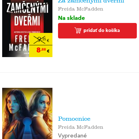
Za zamčenými dveřmi
Freida McFadden
Na sklade
pridať do košíka
9
,35
€
8
,88
€
Pomocnice
Freida McFadden
Vypredané