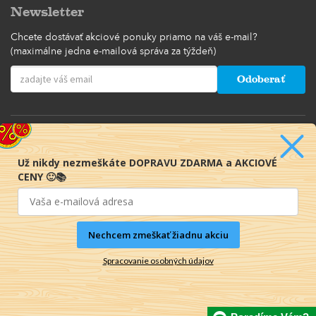
Newsletter
Chcete dostávať akciové ponuky priamo na váš e-mail?
(maximálne jedna e-mailová správa za týždeň)
Odoberať
Už nikdy nezmeškáte DOPRAVU ZDARMA a AKCIOVÉ
CENY 🙂📚
Nechcem zmeškať žiadnu akciu
Spracovanie osobných údajov
© 2016-2026 KNIHY PRE KAŽDÉHO s.r.o.