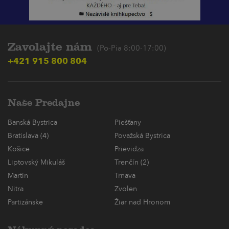
Zavolajte nám
(Po-Pia 8:00-17:00)
+421 915 800 804
Naše Predajne
Banská Bystrica
Piešťany
Bratislava (4)
Považská Bystrica
Košice
Prievidza
Liptovský Mikuláš
Trenčín (2)
Martin
Trnava
Nitra
Zvolen
Partizánske
Žiar nad Hronom