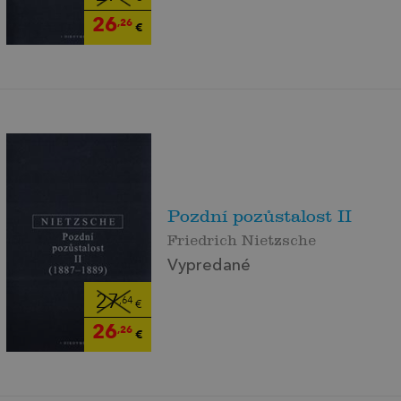
26
,26
€
Pozdní pozůstalost II
Friedrich Nietzsche
Vypredané
27
,64
€
26
,26
€