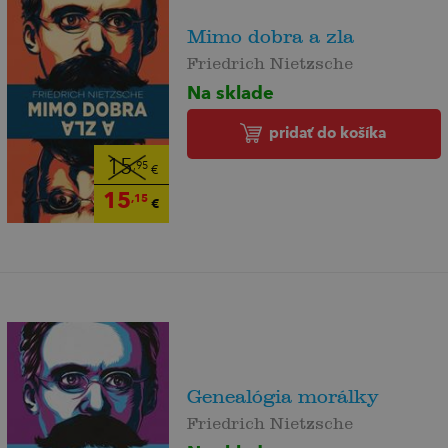
Mimo dobra a zla
Friedrich Nietzsche
Na sklade
pridať do košíka
15
,95
€
15
,15
€
Genealógia morálky
Friedrich Nietzsche