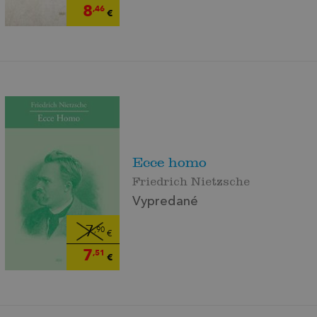
8
,46
€
Ecce homo
Friedrich Nietzsche
Vypredané
7
,90
€
7
,51
€