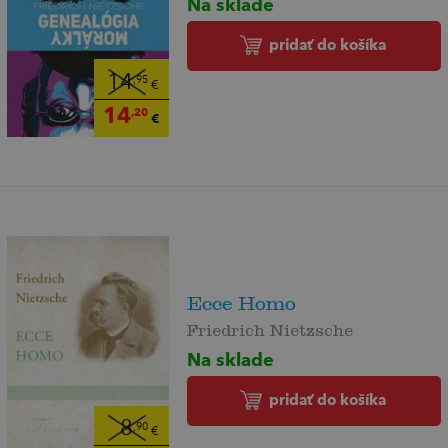
Na sklade
pridať do košíka
14
,95
€
14
,20
€
Ecce Homo
Friedrich Nietzsche
Na sklade
pridať do košíka
8
,90
€