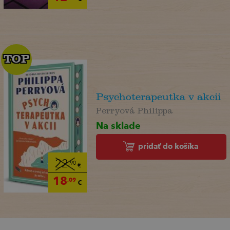
TOP
TOP
Psychoterapeutka v akcii
Perryová Philippa
Na sklade
pridať do košíka
22
,90
€
18
,09
€