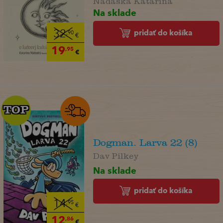
Na sklade
pridať do košíka
32
,90
€
19
,95
€
TOP
TOP
Dogman. Larva 22 (8)
Dav Pilkey
Na sklade
pridať do košíka
14
,95
€
12
,86
€