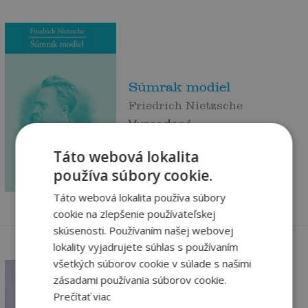
Súmrak modiel
Friedrich Nietzsche
Vypredané
Táto webová lokalita
6
,90
€
používa súbory cookie.
6
,56
€
Táto webová lokalita používa súbory
cookie na zlepšenie používateľskej
skúsenosti. Používaním našej webovej
lokality vyjadrujete súhlas s používaním
všetkých súborov cookie v súlade s našimi
zásadami používania súborov cookie.
Prečítať viac