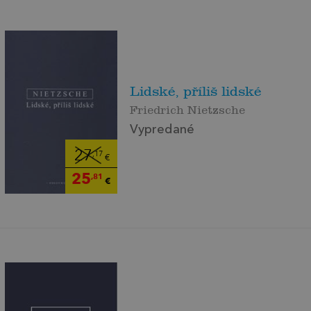
Lidské, příliš lidské
Friedrich Nietzsche
Vypredané
27
,17
€
25
,81
€