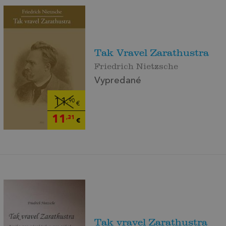
Tak Vravel Zarathustra
Friedrich Nietzsche
Vypredané
11
,90
€
11
,31
€
Tak vravel Zarathustra