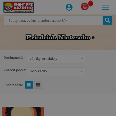
0
Friedrich Nietzsche
Friedrich Nietzsche
Dostupnosť:
Zoradiť podľa:
Zobrazenie