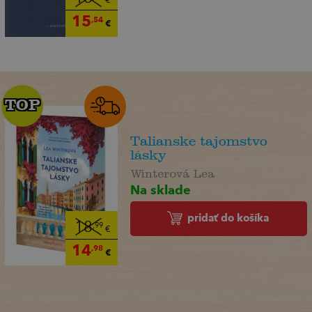
€
15
,54
€
TOP
TOP
Talianske tajomstvo
lásky
Winterová Lea
Na sklade
pridať do košíka
18
,99
€
14
,98
€