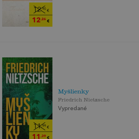
12
,90
€
12
,26
€
Myšlienky
Friedrich Nietzsche
Vypredané
11
,99
€
11
,39
€