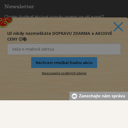
Newsletter
Chcete dostávať akciové ponuky priamo na váš e-mail?
(maximálne jedna e-mailová správa za týždeň)
Už nikdy nezmeškáte DOPRAVU ZDARMA a AKCIOVÉ
Odoberať
CENY 🙂📚
Nechcem zmeškať žiadnu akciu
Spracovanie osobných údajov
Zanechajte nám správu
© 2016-2026 KNIHY PRE KAŽDÉHO s.r.o.