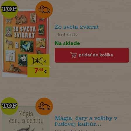
TOP
TOP
Zo sveta zvierat
. kolektív
Na sklade
pridať do košíka
14
,50
€
7
,95
€
TOP
TOP
Mágia, čary a veštby v
ľudovej kultúr...
Nádaská Katarína