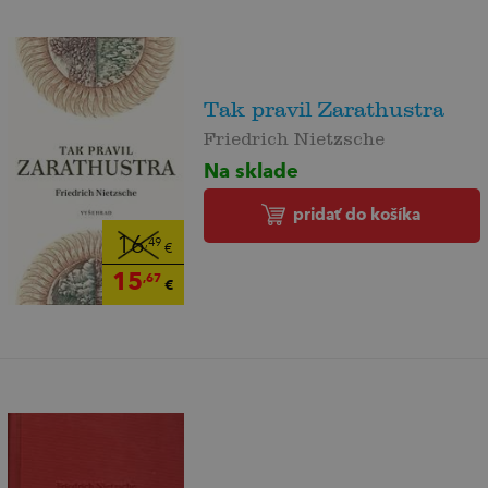
Tak pravil Zarathustra
Friedrich Nietzsche
Na sklade
pridať do košíka
16
,49
€
15
,67
€