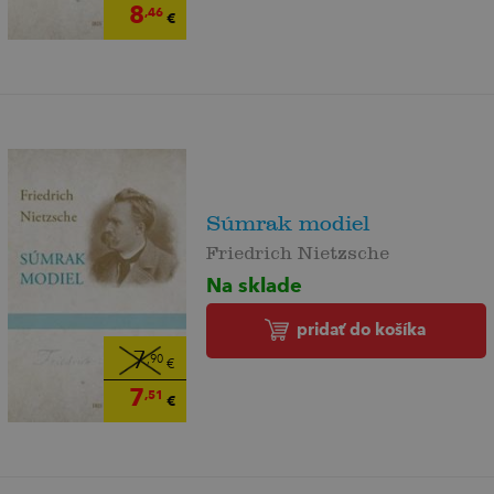
8
,46
€
Súmrak modiel
Friedrich Nietzsche
Na sklade
pridať do košíka
7
,90
€
7
,51
€