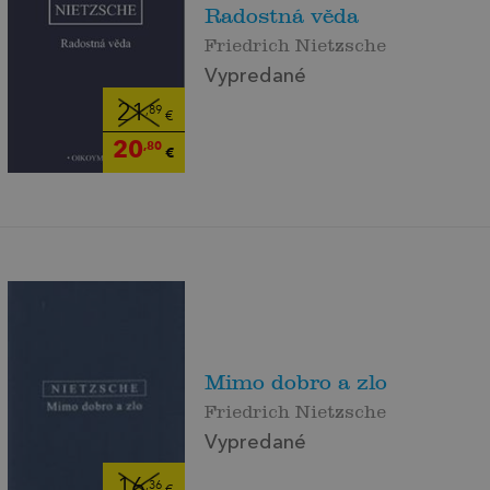
Radostná věda
Friedrich Nietzsche
Vypredané
21
,89
€
20
,80
€
Mimo dobro a zlo
Friedrich Nietzsche
Vypredané
16
,36