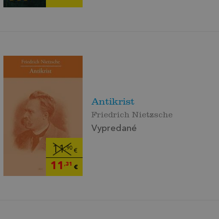
Antikrist
Friedrich Nietzsche
Vypredané
11
,90
€
11
,31
€