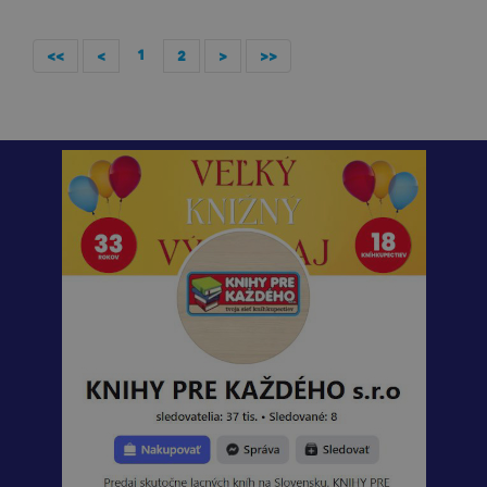
1
<<
<
2
>
>>