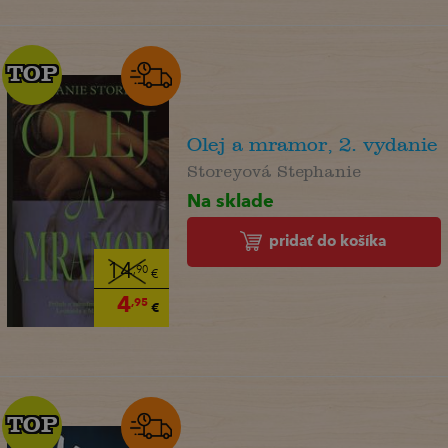
TOP
TOP
Olej a mramor, 2. vydanie
Storeyová Stephanie
Na sklade
pridať do košíka
14
,90
€
4
,95
€
TOP
TOP