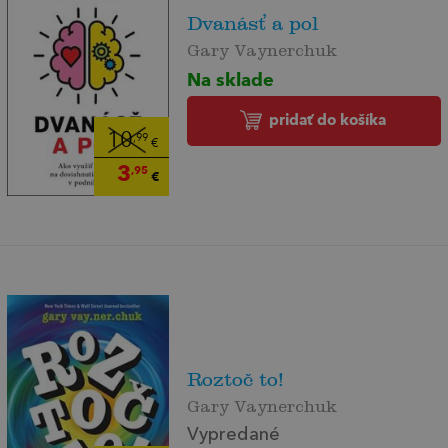
Dvanásť a pol
Gary Vaynerchuk
Na sklade
pridať do košíka
10
,99
€
3
,95
€
Roztoč to!
Gary Vaynerchuk
Vypredané