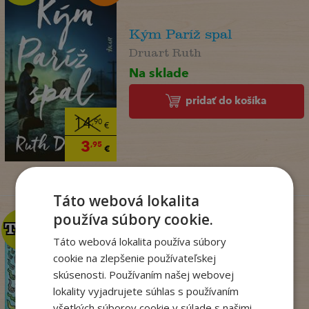
Kým Paríž spal
Druart Ruth
Na sklade
pridať do košíka
14
,90
€
3
,95
€
Táto webová lokalita
používa súbory cookie.
TOP
TOP
Táto webová lokalita používa súbory
cookie na zlepšenie používateľskej
Dogman. Larva 22 (8)
skúsenosti. Používaním našej webovej
lokality vyjadrujete súhlas s používaním
Dav Pilkey
všetkých súborov cookie v súlade s našimi