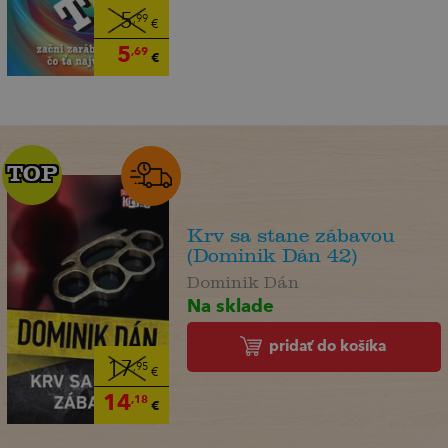
5
,99
€
5
,69
€
TOP
TOP
Krv sa stane zábavou
(Dominik Dán 42)
Dominik Dán
Na sklade
pridať do košíka
17
,95
€
14
,18
€