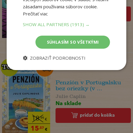
Na sklade
zásadami používania súborov cookie.
Prečítať viac
pridať do košíka
14
,95
€
SHOW ALL PARTNERS
(1913) →
12
,86
€
SÚHLASÍM SO VŠETKÝMI
ZOBRAZIŤ PODROBNOSTI
TOP
TOP
Penzión v Portugalsku
bez oriezky (v ...
Julie Caplin
Na sklade
pridať do košíka
18
,99
€
15
,57
€