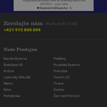
Zavolajte nám
(Po-Pia 8:00-17:00)
+421 915 800 804
Naše Predajne
Banská Bystrica
Piešťany
Bratislava (4)
Považská Bystrica
Košice
Prievidza
Liptovský Mikuláš
Trenčín (2)
Martin
Trnava
Nitra
Zvolen
Partizánske
Žiar nad Hronom