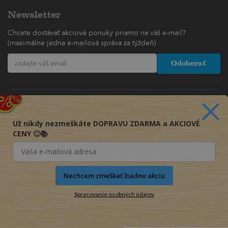
Newsletter
Chcete dostávať akciové ponuky priamo na váš e-mail?
(maximálne jedna e-mailová správa za týždeň)
Odoberať
Už nikdy nezmeškáte DOPRAVU ZDARMA a AKCIOVÉ
CENY 🙂📚
Nechcem zmeškať žiadnu akciu
Spracovanie osobných údajov
© 2016-2026 KNIHY PRE KAŽDÉHO s.r.o.