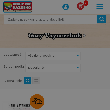
0
Gary Vaynerchuk
Gary Vaynerchuk
Dostupnosť:
Zoradiť podľa:
Zobrazenie