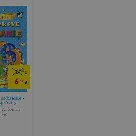
6
,90
€
6
,62
€
počítanie -
zprávky
č Arťomov
dané