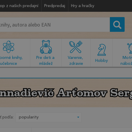
op z našich predajní
Predpredaj
Hry a hračky
orné knihy, 
Pre deti a 
Varenie, 
Motiv
  Hobby  
učebnice
mládež
zdravie
nábož
nnadievič Arťomov Ser
nnadievič Arťomov Ser
ť podľa: