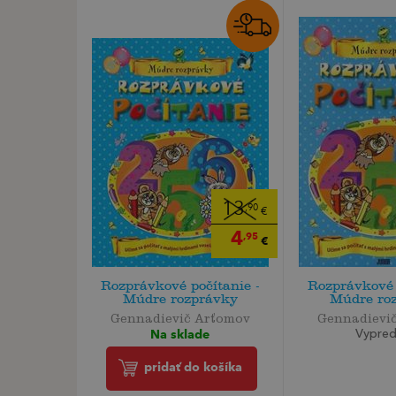
13
,90
€
4
,95
€
Rozprávkové počítanie -
Rozprávkové 
Múdre rozprávky
Múdre ro
Gennadievič Arťomov
Gennadievi
Na sklade
Vypre
pridať do košíka