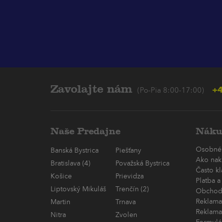
Zavolajte nám
+4
(Po-Pia 8:00-17:00)
Naše Predajne
Náku
Osobné
Banská Bystrica
Piešťany
Ako nak
Bratislava (4)
Považská Bystrica
Často k
Košice
Prievidza
Platba a
Liptovský Mikuláš
Trenčín (2)
Obchod
Reklama
Martin
Trnava
Reklama
Nitra
Zvolen