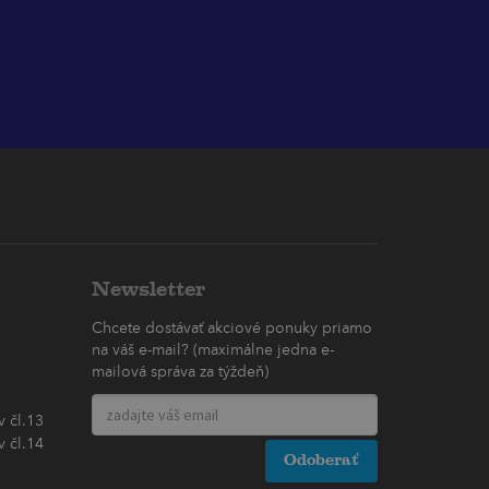
Newsletter
Chcete dostávať akciové ponuky priamo
na váš e-mail? (maximálne jedna e-
mailová správa za týždeň)
 čl.13
 čl.14
Odoberať