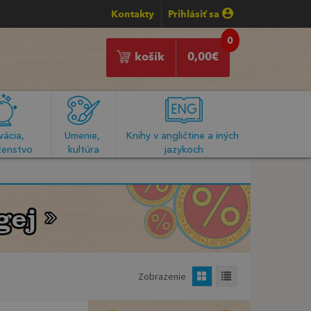
Kontakty
Prihlásiť sa
0
košík
0,00
€
ácia, 
Umenie, 
Knihy v angličtine a iných 
enstvo
kultúra
jazykoch
gej
gej
Zobrazenie