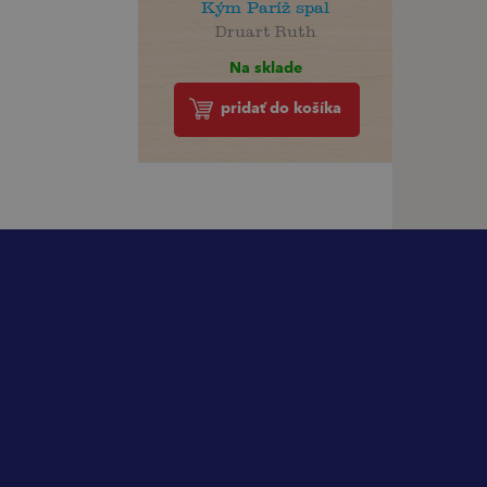
Kým Paríž spal
Druart Ruth
Na sklade
pridať do košíka