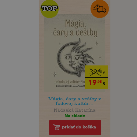
TOP
TOP
32
,90
€
19
,95
€
Mágia, čary a veštby v
ľudovej kultúr...
Nádaská Katarína
Na sklade
pridať do košíka