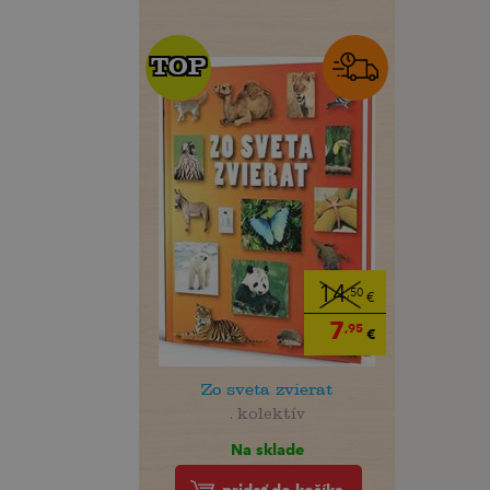
TOP
TOP
14
,50
€
7
,95
€
Zo sveta zvierat
. kolektív
Na sklade