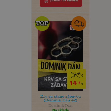
pridať do košíka
TOP
TOP
17
,95
€
14
,18
€
Krv sa stane zábavou
(Dominik Dán 42)
Dominik Dán
Na sklade