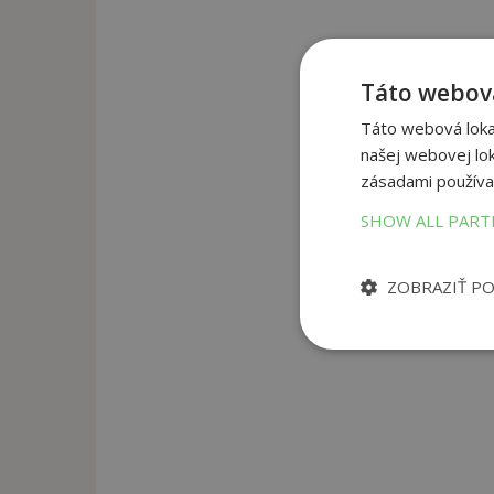
Táto webová
Táto webová lokal
našej webovej lok
zásadami používa
SHOW ALL PAR
ZOBRAZIŤ P