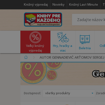
Knižný výpredaj
Novinky
Knižný Last Minute
T
Veľký knižný 
Hry, hračky a 
Odb
  Beletria  
výpredaj
viac
AUTOR GENNADIEVIČ ARŤOMOV SERGEJ
Ge
Ge
Dostupnosť:
Zoradi