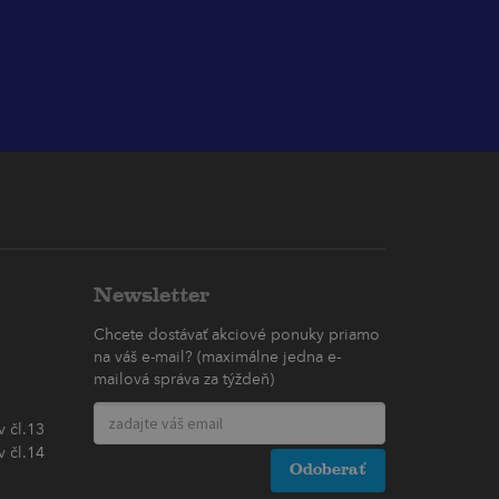
Newsletter
Chcete dostávať akciové ponuky priamo
na váš e-mail? (maximálne jedna e-
mailová správa za týždeň)
 čl.13
 čl.14
Odoberať