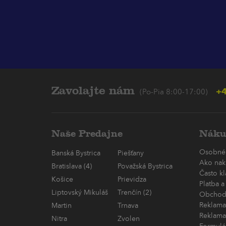
Zavolajte nám
+4
(Po-Pia 8:00-17:00)
Naše Predajne
Náku
Osobné
Banská Bystrica
Piešťany
Ako nak
Bratislava (4)
Považská Bystrica
Často k
Košice
Prievidza
Platba a
Liptovský Mikuláš
Trenčín (2)
Obchod
Reklama
Martin
Trnava
Reklama
Nitra
Zvolen