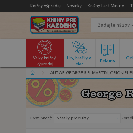
Knižný výpredaj
Novinky
Knižný Last Minute
T
Veľký knižný 
Hry, hračky a 
Odb
  Beletria  
výpredaj
viac
AUTOR GEORGE R.R. MARTIN, ORION PUB
George R
George R
Dostupnosť:
Zoradi