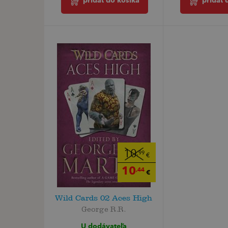
pridať 
pridať do košíka
10
,99
€
10
,44
€
Wild Cards 02 Aces High
George R.R.
U dodávateľa