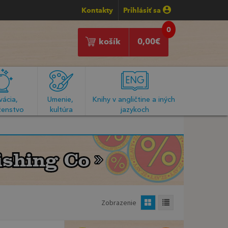
Kontakty
Prihlásiť sa
0
košík
0,00
€
ácia, 
Umenie, 
Knihy v angličtine a iných 
enstvo
kultúra
jazykoch
ishing Co
ishing Co
Zobrazenie