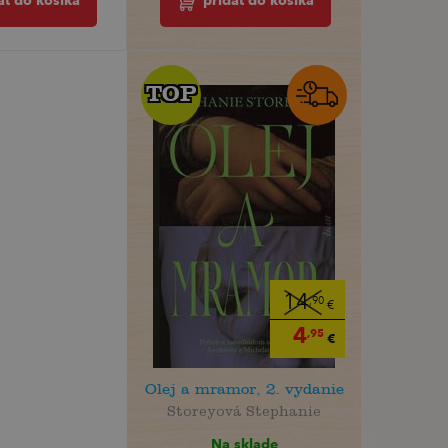
ať do košíka
pridať do košíka
TOP
TOP
14
,90
€
4
,95
€
Olej a mramor, 2. vydanie
Storeyová Stephanie
Na sklade