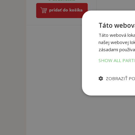
pridať do košíka
Táto webová
Táto webová lokal
našej webovej lok
zásadami používa
SHOW ALL PAR
ZOBRAZIŤ P