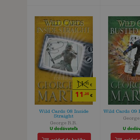
11
,95
€
11
,35
€
Wild Cards 08 Inside
Wild Cards 09 
Straight
George
George R.R.
U dodáv
U dodávateľa