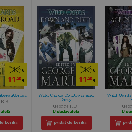
11
11
,95
,95
€
€
11
11
,35
,35
€
€
 Aces Abroad
Wild Cards 05 Down and
Wild Cards
Dirty
 R.R.
George R.R.
Geor
ateľa
U dodávateľa
U do
do košíka
pridať do košíka
prid