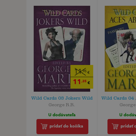
11
,95
€
11
,35
€
Wild Cards 03 Jokers Wild
Wild Cards 04
George R.R.
George
U dodávateľa
U dodáv
pridať do košíka
pridať 