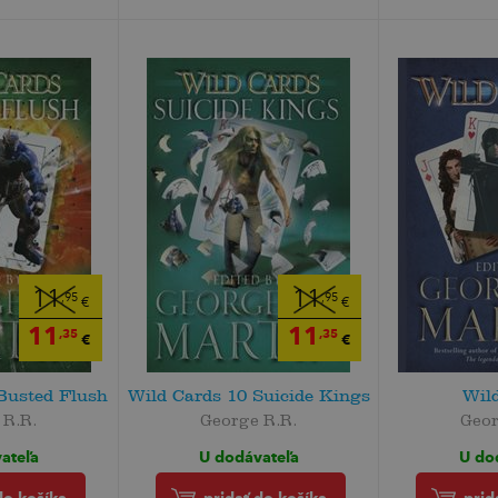
11
11
,95
,95
€
€
11
11
,35
,35
€
€
Busted Flush
Wild Cards 10 Suicide Kings
Wil
 R.R.
George R.R.
Geor
ateľa
U dodávateľa
U do