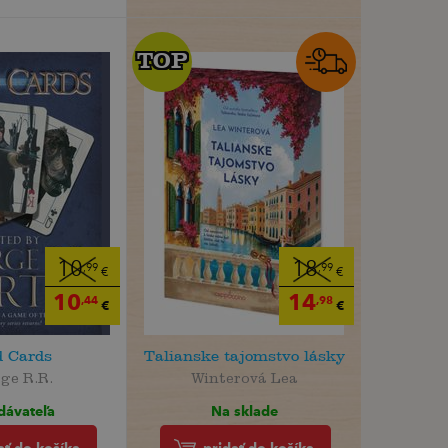
TOP
TOP
10
18
,99
,99
€
€
10
14
,44
,98
€
€
d Cards
Talianske tajomstvo lásky
ge R.R.
Winterová Lea
dávateľa
Na sklade