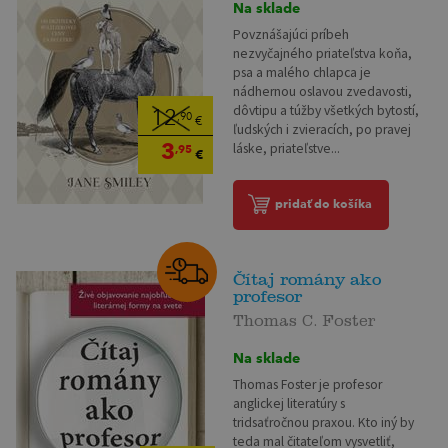
Na sklade
Povznášajúci príbeh
nezvyčajného priateľstva koňa,
psa a malého chlapca je
nádhernou oslavou zvedavosti,
dôvtipu a túžby všetkých bytostí,
12
,90
€
ľudských i zvieracích, po pravej
3
láske, priateľstve...
,95
€
pridať do košíka
Čítaj romány ako
profesor
Thomas C. Foster
Na sklade
Thomas Foster je profesor
anglickej literatúry s
tridsaťročnou praxou. Kto iný by
teda mal čitateľom vysvetliť,