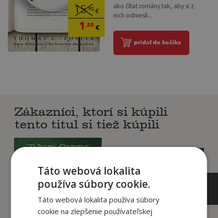
ako čítať romány tak, aby si z
15
,90
€
nich odniesli...
1
,50
€
pridať do košíka
Zákazníci, ktorí si kúpili
tento titul si tiež kúpili
Táto webová lokalita
používa súbory cookie.
Táto webová lokalita používa súbory
cookie na zlepšenie používateľskej