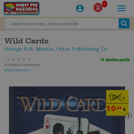
0
Wild Cards
George R.R. Martin, Orion Publishing Co
U dodávateľa
0
(
žiadna recenzia
)
pridať recenziu »
10
,99
€
10
,44
€