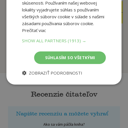
skúsenosti. Používaním našej webovej
11
11
,95
,95
€
€
lokality vyjadrujete súhlas s používaním
11
11
všetkých súborov cookie v súlade s našimi
,35
,35
€
€
zásadami používania súborov cookie.
Prečítať viac
Wild Cards 09 Busted
Wild Cards 05 Down
SHOW ALL PARTNERS
(1913) →
Flush
and Dirty
George R.R.
George R.R.
SÚHLASÍM SO VŠETKÝMI
U dodávateľa
U dodávateľa
ZOBRAZIŤ PODROBNOSTI
Recenzie čitateľov
Napíšte recenziu a môžete vyhrať
Ako sa vám páčila kniha?