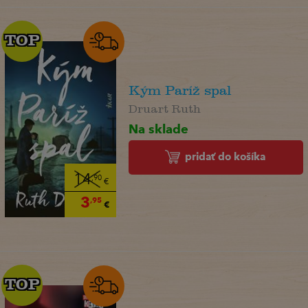
TOP
TOP
Kým Paríž spal
Druart Ruth
Na sklade
pridať do košíka
14
,90
€
3
,95
€
TOP
TOP