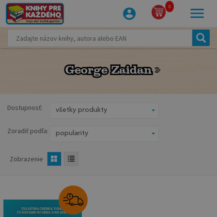
0
George Zaidan
George Zaidan
Dostupnosť:
Zoradiť podľa:
Zobrazenie