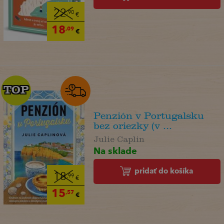
22
,90
€
18
,09
€
TOP
TOP
Penzión v Portugalsku
bez oriezky (v ...
Julie Caplin
Na sklade
pridať do košíka
18
,99
€
15
,57
€