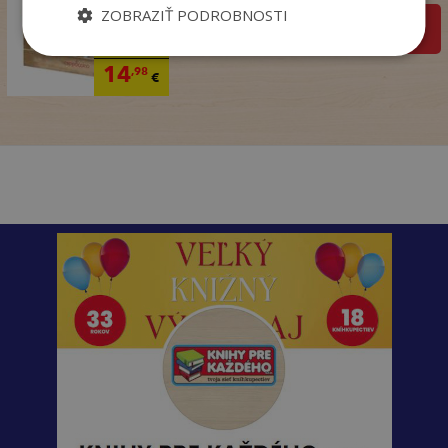
ZOBRAZIŤ PODROBNOSTI
pridať do košíka
18
,99
€
14
,98
€