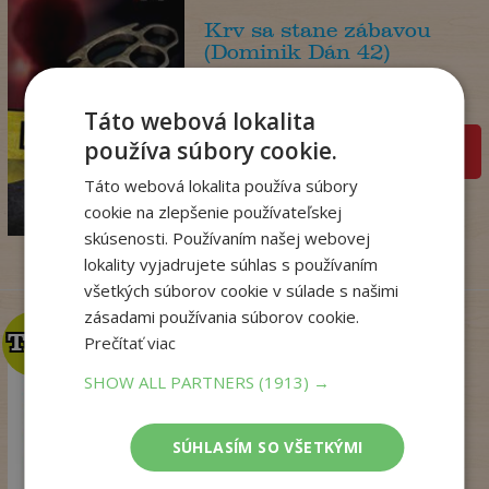
Krv sa stane zábavou
(Dominik Dán 42)
Dominik Dán
Na sklade
Táto webová lokalita
používa súbory cookie.
pridať do košíka
17
,95
€
Táto webová lokalita používa súbory
14
cookie na zlepšenie používateľskej
,18
€
skúsenosti. Používaním našej webovej
lokality vyjadrujete súhlas s používaním
všetkých súborov cookie v súlade s našimi
zásadami používania súborov cookie.
TOP
TOP
Prečítať viac
SHOW ALL PARTNERS
(1913) →
Talianske tajomstvo
lásky
SÚHLASÍM SO VŠETKÝMI
Winterová Lea
Na sklade