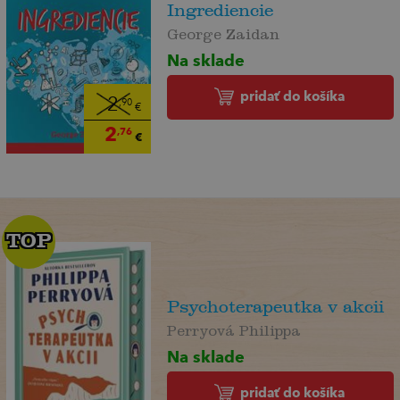
Ingrediencie
George Zaidan
Na sklade
pridať do košíka
2
,90
€
2
,76
€
TOP
TOP
Psychoterapeutka v akcii
Perryová Philippa
Na sklade
pridať do košíka