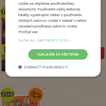
cookie na zlepšenie používateľskej
skúsenosti. Používaním našej webovej
TOP
TOP
lokality vyjadrujete súhlas s používaním
všetkých súborov cookie v súlade s našimi
zásadami používania súborov cookie.
Krv sa stane zábavou
(Dominik Dán 42)
Prečítať viac
Dominik Dán
SHOW ALL PARTNERS
(1913) →
Na sklade
pridať do košíka
SÚHLASÍM SO VŠETKÝMI
17
,95
€
14
,18
ZOBRAZIŤ PODROBNOSTI
€
TOP
TOP