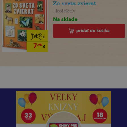
Zo sveta zvierat
. kolektív
Na sklade
pridať do košíka
14
,50
€
7
,95
€