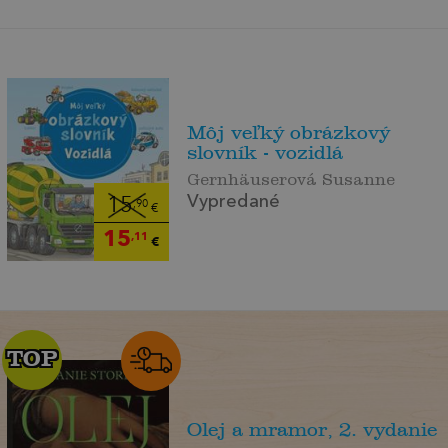
Môj veľký obrázkový
slovník - vozidlá
Gernhäuserová Susanne
Vypredané
15
,90
€
15
,11
€
TOP
TOP
Olej a mramor, 2. vydanie