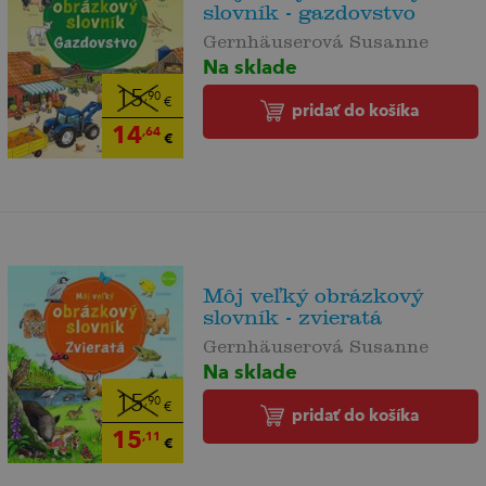
slovník - gazdovstvo
Gernhäuserová Susanne
Na sklade
15
,90
€
pridať do košíka
14
,64
€
Môj veľký obrázkový
slovník - zvieratá
Gernhäuserová Susanne
Na sklade
15
,90
€
pridať do košíka
15
,11
€