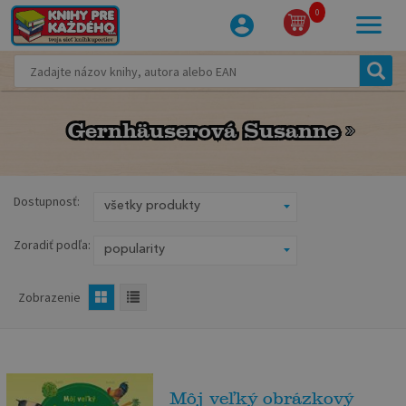
0
Gernhäuserová Susanne
Gernhäuserová Susanne
Dostupnosť:
Zoradiť podľa:
Zobrazenie
Môj veľký obrázkový