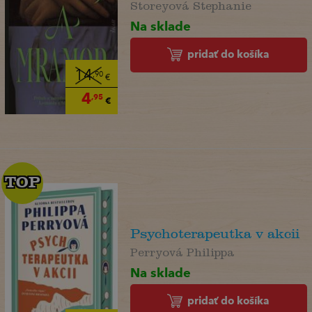
Storeyová Stephanie
Na sklade
pridať do košíka
14
,90
€
4
,95
€
TOP
TOP
Psychoterapeutka v akcii
Perryová Philippa
Na sklade
pridať do košíka