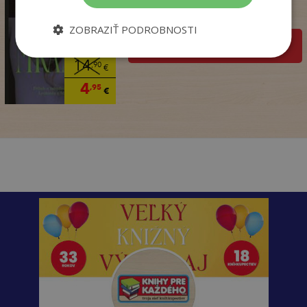
Na sklade
ZOBRAZIŤ PODROBNOSTI
pridať do košíka
14
,90
€
4
,95
€