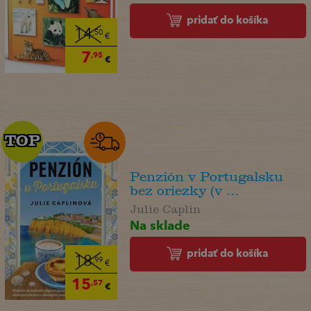
pridať do košíka
14
,50
€
7
,95
€
TOP
TOP
Penzión v Portugalsku
bez oriezky (v ...
Julie Caplin
Na sklade
pridať do košíka
18
,99
€
15
,57
€