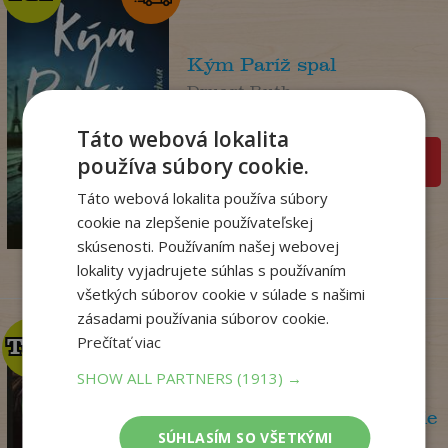
Kým Paríž spal
Druart Ruth
Na sklade
Táto webová lokalita
pridať do košíka
používa súbory cookie.
14
,90
Táto webová lokalita používa súbory
€
cookie na zlepšenie používateľskej
3
,95
€
skúsenosti. Používaním našej webovej
lokality vyjadrujete súhlas s používaním
všetkých súborov cookie v súlade s našimi
zásadami používania súborov cookie.
Prečítať viac
TOP
TOP
SHOW ALL PARTNERS
(1913) →
Olej a mramor, 2. vydanie
SÚHLASÍM SO VŠETKÝMI
Storeyová Stephanie