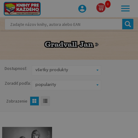
0
Gradvall Jan
Gradvall Jan
Dostupnosť:
Zoradiť podľa:
Zobrazenie