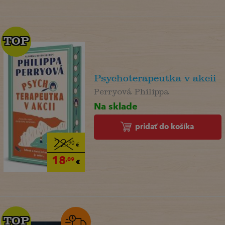
TOP
TOP
Psychoterapeutka v akcii
Perryová Philippa
Na sklade
pridať do košíka
22
,90
€
18
,09
€
TOP
TOP