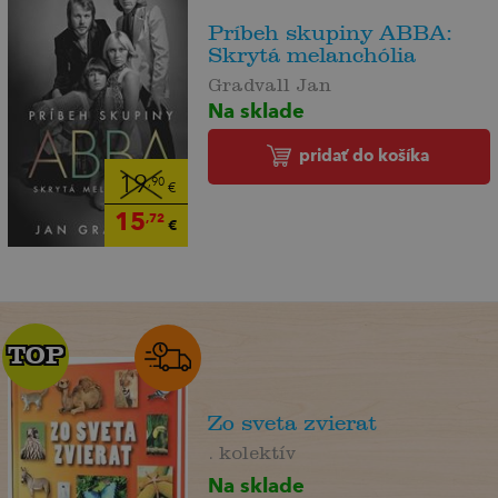
Príbeh skupiny ABBA:
Skrytá melanchólia
Gradvall Jan
Na sklade
pridať do košíka
19
,90
€
15
,72
€
TOP
TOP
Zo sveta zvierat
. kolektív
Na sklade