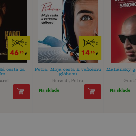
59
14
,90
,90
€
€
46
14
,95
,16
€
€
Má cesta za
Petra. Moja cesta k veľkému
Mafiánsky g
tím
glóbusu
+
arel
Berzedi, Petra
Gust
Na sklade
Na sklade