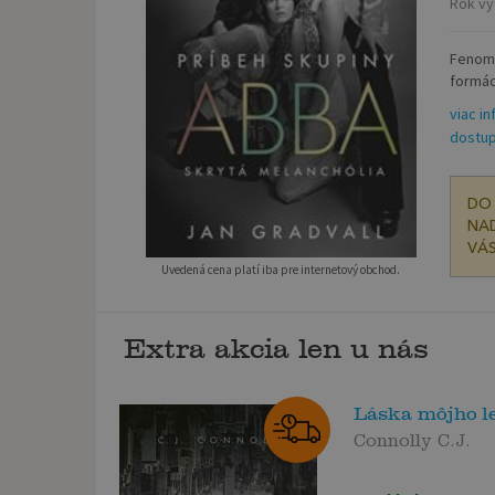
Rok vy
Fenomé
formáci
viac in
dostup
DO 
NAD
VÁS
Uvedená cena platí iba pre internetový obchod.
Extra akcia len u nás
Láska môjho le
Connolly C.J.