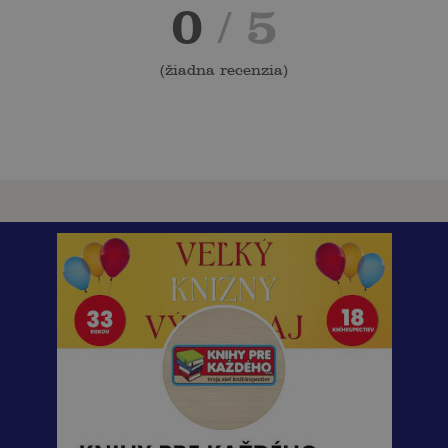
0
/ 5
(
žiadna recenzia
)