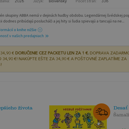
dania:
Jazyk:
Počet strán:
2026
slovenský
336
n skupiny ABBA nemá v dejinách hudby obdobu. Legendárnej švédskej po
i dodnes pribúdajú poslucháči a jej hity si ľudia spievajú a tancujú na ne...
formácií o knihe nižšie
nosť v našich predajniach
34,90 €
DORUČENIE CEZ PACKETU LEN ZA 1 €.
DOPRAVA ZADARM
 34,90 €! NAKÚPTE EŠTE ZA 34,90 € A POŠTOVNÉ ZAPLATÍME ZA
!
pšieho života
Desať
Šamalí