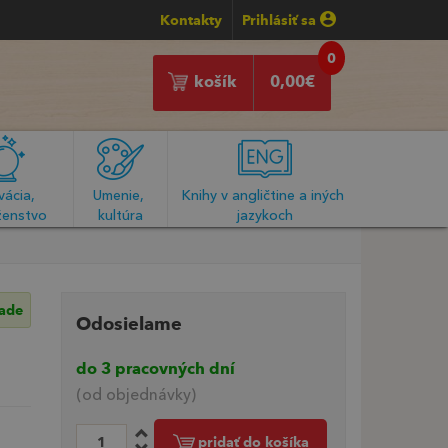
Kontakty
Prihlásiť sa
0
košík
0,00
€
ácia, 
Umenie, 
Knihy v angličtine a iných 
enstvo
kultúra
jazykoch
lade
Odosielame
do 3 pracovných dní
(od objednávky)
pridať do košíka