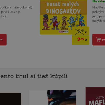
Na skla
zobudíte a máte dokonalý
Hľadáte p
 je váš. Josie je
peknými a
torá...
jeho pamä
malých di
5
,99
€
2
,99
ka
p
€
ento titul si tiež kúpili