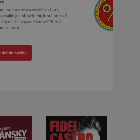
de
re svojho drobca veselú knižku s
 kvalitnými obrázkami, ktorá precvičí
ť a naučí ho aj niečo nové? Desať
nosaurov je...
ridať do košíka