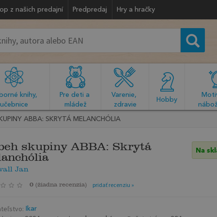
op z našich predajní
Predpredaj
Hry a hračky
orné knihy, 
Pre deti a 
Varenie, 
Motiv
  Hobby  
učebnice
mládež
zdravie
nábož
SKUPINY ABBA: SKRYTÁ MELANCHÓLIA
beh skupiny ABBA: Skrytá
Na sk
anchólia
vall Jan
0
(
žiadna recenzia
)
pridať recenziu »
teľstvo:
Ikar