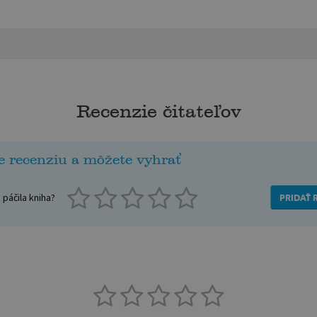
Recenzie čitateľov
e recenziu a môžete vyhrať
páčila kniha?
PRIDAŤ 