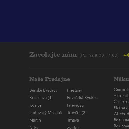
Zavolajte nám
+4
(Po-Pia 8:00-17:00)
Naše Predajne
Náku
Osobné
Banská Bystrica
Piešťany
Ako nak
Bratislava (4)
Považská Bystrica
Často k
Košice
Prievidza
Platba a
Liptovský Mikuláš
Trenčín (2)
Obchod
Reklama
Martin
Trnava
Reklama
Nitra
Zvolen