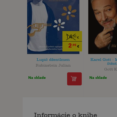
14
,50
€
2
,95
€
Lupič džentlmen
Karel Gott - 
štěs
Rubinstein Julian
Gott K
Na sklade
Na sklade
Informácie o knihe