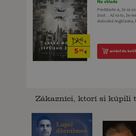
Na sklade
Predstavte si, že sa 
život… Až na to, že nie
slobodná Angličanka, k
17
,90
€
5
,95
pridať do koší
€
Zákazníci, ktorí si kúpili t