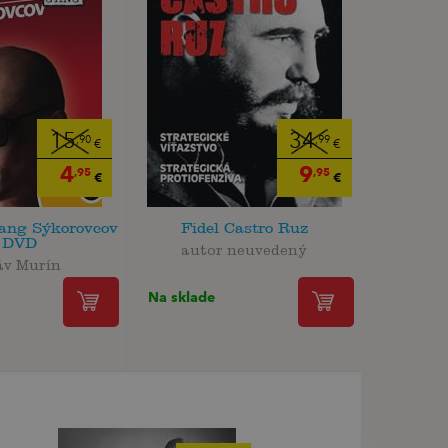
15
34
,90
,99
€
€
4
9
,95
,95
€
€
ang Sýkorovcov
Fidel Castro Ruz
 DVD
autor neuvedený
áv Murín
Na sklade