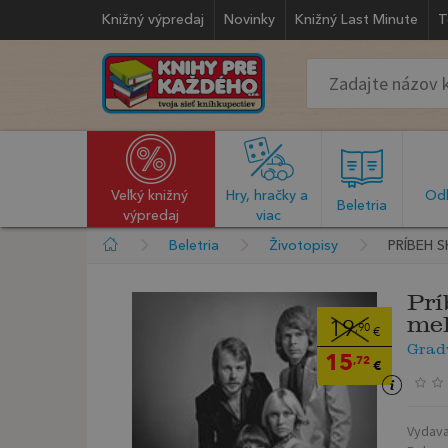
Knižný výpredaj
Novinky
Knižný Last Minute
T
Veľký knižný 
Hry, hračky a 
Odb
  Beletria  
výpredaj
viac
Beletria
Životopisy
PRÍBEH 
Prí
mel
19
,90
€
Grad
15
,72
€
Vydava