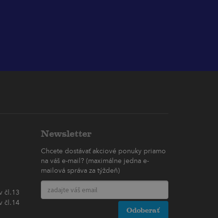
Newsletter
Chcete dostávať akciové ponuky priamo
na váš e-mail? (maximálne jedna e-
mailová správa za týždeň)
 čl.13
 čl.14
Odoberať