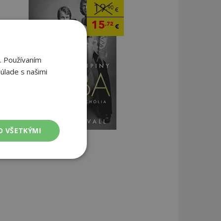
19
,90
€
15
,72
€
. Používaním
úlade s našimi
O VŠETKÝMI