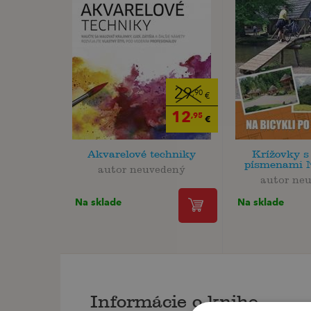
29
,90
€
12
,95
€
Akvarelové techniky
Krížovky s
písmenami N
autor neuvedený
autor ne
Na sklade
Na sklade
Informácie o knihe