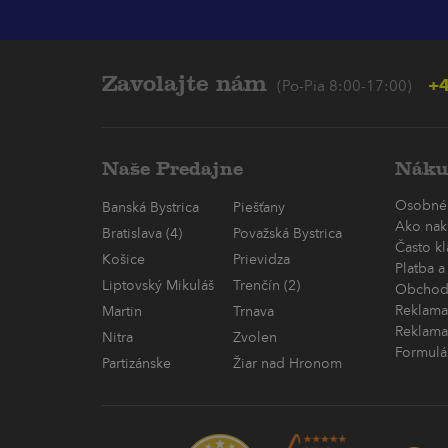
Zavolajte nám
+4
(Po-Pia 8:00-17:00)
Naše Predajne
Náku
Osobné
Banská Bystrica
Piešťany
Ako nak
Bratislava (4)
Považská Bystrica
Často k
Košice
Prievidza
Platba a
Liptovský Mikuláš
Trenčín (2)
Obchod
Reklama
Martin
Trnava
Reklama
Nitra
Zvolen
Formulá
Partizánske
Žiar nad Hronom