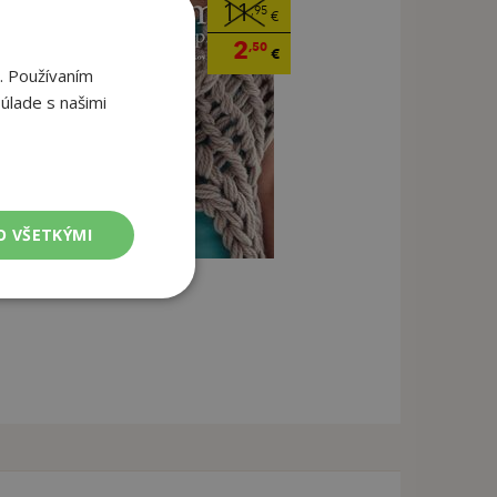
11
,95
€
2
,50
€
. Používaním
úlade s našimi
O VŠETKÝMI