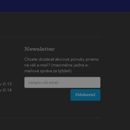
Newsletter
Chcete dostávať akciové ponuky priamo
na váš e-mail? (maximálne jedna e-
mailová správa za týždeň)
 čl.13
 čl.14
Odoberať