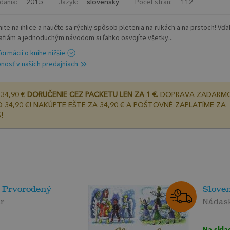
dania:
Jazyk:
Počet strán:
2015
slovenský
112
ite na ihlice a naučte sa rýchly spôsob pletenia na rukách a na prstoch! Vď
afiám a jednoduchým návodom si ľahko osvojíte všetky...
formácií o knihe nižšie
nosť v našich predajniach
34,90 €
DORUČENIE CEZ PACKETU LEN ZA 1 €.
DOPRAVA ZADARM
 34,90 €! NAKÚPTE EŠTE ZA 34,90 € A POŠTOVNÉ ZAPLATÍME ZA
!
 Prvorodený
Slove
ar
Nádas
Na skla