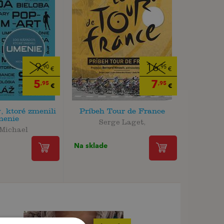
9
16
,90
,95
€
€
5
7
,95
,95
€
€
, ktoré zmenili
Príbeh Tour de France
menie
Serge Laget,
 Michael
Na sklade