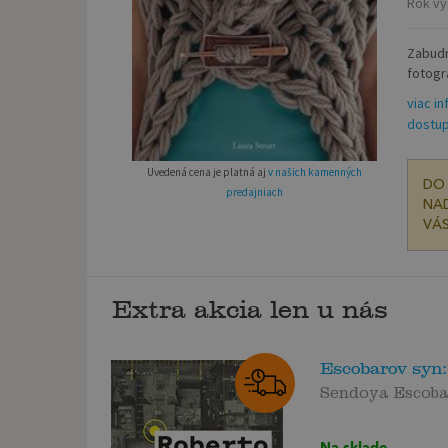
Rok vy
Zabudn
fotogr
viac in
dostup
Uvedená cena je platná aj
v našich kamenných
DO 
predajniach
NAD
VÁS
Extra akcia len u nás
Escobarov syn:
Sendoya Escob
Na sklade