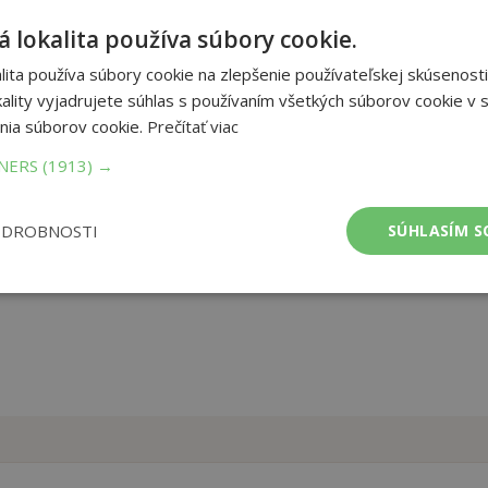
 lokalita používa súbory cookie.
ia na rukách a na prstoch! Vďaka fotografiám a jednoduchým
etenia bez ihlíc a môžete si uštrikovať až 35 štýlových doplnkov.
ita používa súbory cookie na zlepšenie používateľskej skúsenosti
 sieťovku či anglické prestieranie, upletiete na rukách v priebehu
ality vyjadrujete súhlas s používaním všetkých súborov cookie v s
u priadzí či veľkosti výrobku.
nia súborov cookie.
Prečítať viac
et strán:
112
TNERS
(1913) →
ba:
Polotuhá flexo
mer:
212x275 mm
tnosť:
462 g
ODROBNOSTI
SÚHLASÍM S