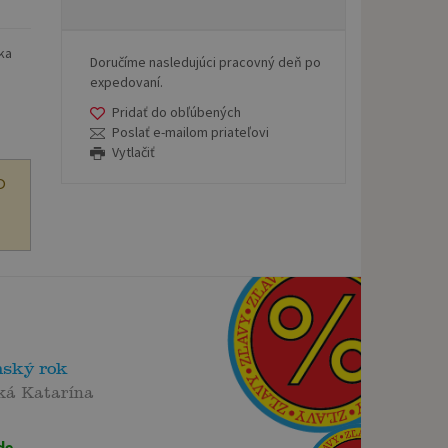
aka
Doručíme nasledujúci pracovný deň po
expedovaní.
Pridať do obľúbených
Poslať e-mailom priateľovi
Vytlačiť
O
nský rok
ká Katarína
de