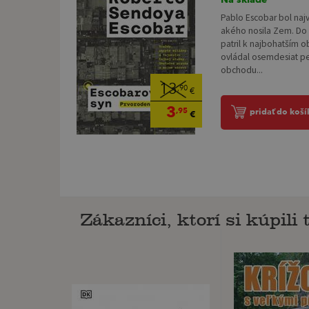
Pablo Escobar bol na
akého nosila Zem. Do s
patril k najbohatším 
ovládal osemdesiat p
obchodu...
13
,90
€
3
,95
pridať do koší
€
Zákazníci, ktorí si kúpili t