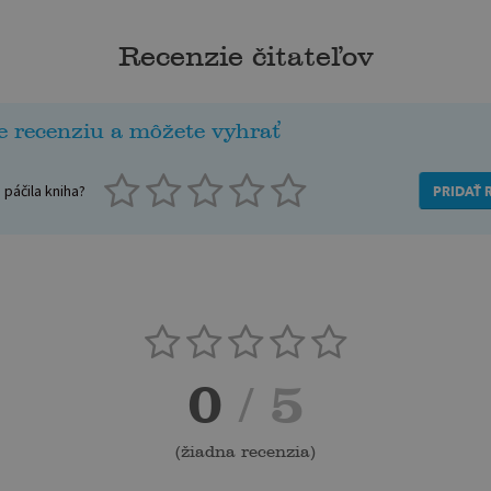
Recenzie čitateľov
e recenziu a môžete vyhrať
páčila kniha?
PRIDAŤ 
0
/ 5
(
žiadna recenzia
)