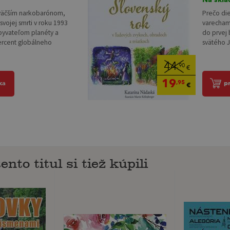
jväčším narkobarónom,
Prečo die
vojej smrti v roku 1993
varechami
obyvateľom planéty a
do prvej 
ercent globálneho
svätého J
44
,90
€
19
,95
ka
p
€
ento titul si tiež kúpili