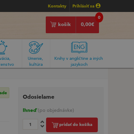
Kontakty
Prihlásiť sa
0
košík
0,00
€
ácia, 
Umenie, 
Knihy v angličtine a iných 
enstvo
kultúra
jazykoch
lade
Odosielame
Ihneď
(po objednávke)
pridať do košíka