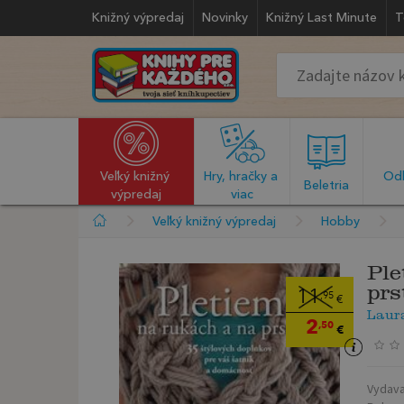
Knižný výpredaj
Novinky
Knižný Last Minute
T
Veľký knižný 
Hry, hračky a 
Odb
  Beletria  
výpredaj
viac
Veľký knižný výpredaj
Hobby
Ple
prs
11
,95
€
Laur
2
,50
€
Vydava