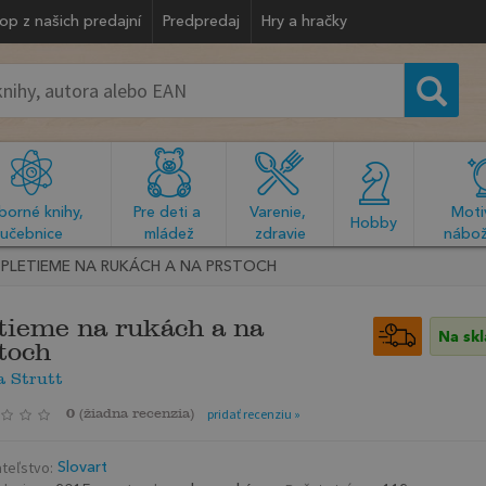
op z našich predajní
Predpredaj
Hry a hračky
orné knihy, 
Pre deti a 
Varenie, 
Motiv
  Hobby  
učebnice
mládež
zdravie
nábož
PLETIEME NA RUKÁCH A NA PRSTOCH
tieme na rukách a na
Na sk
toch
a Strutt
0
(
žiadna recenzia
)
pridať recenziu »
teľstvo:
Slovart