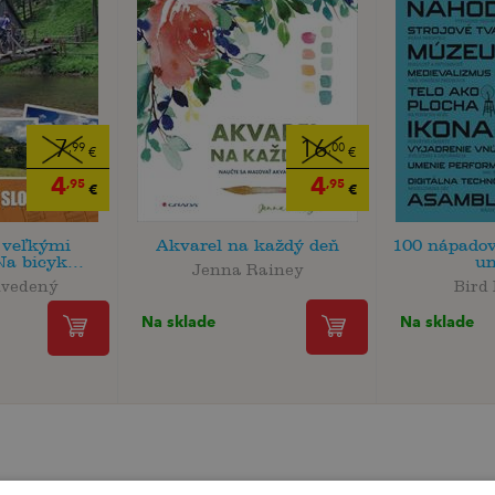
7
16
,99
,00
€
€
4
4
,95
,95
€
€
 veľkými
Akvarel na každý deň
100 nápadov
a bicyk...
u
Jenna Rainey
uvedený
Bird
Na sklade
Na sklade