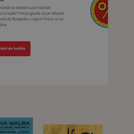
včatá na sviatok Lucie búchali
 na kurín? Prečo gazda na jar vkladal
brázdy škrupinky z vajca? Prečo sa na
ána...
ridať do košíka