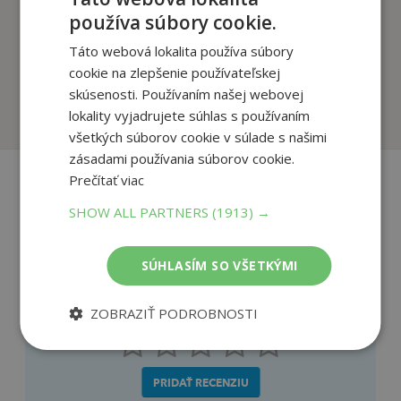
používa súbory cookie.
Rozhovory so
Aj keď sa všetko
Táto webová lokalita používa súbory
Sigmundom Freudom
skončí
cookie na zlepšenie používateľskej
Thomas D.M.
Liljestrand Jens
skúsenosti. Používaním našej webovej
Na sklade
Na sklade
lokality vyjadrujete súhlas s používaním
všetkých súborov cookie v súlade s našimi
zásadami používania súborov cookie.
Prečítať viac
Recenzie čitateľov
SHOW ALL PARTNERS
(1913) →
SÚHLASÍM SO VŠETKÝMI
Napíšte recenziu a môžete vyhrať
Ako sa vám páčila kniha?
ZOBRAZIŤ PODROBNOSTI
PRIDAŤ RECENZIU