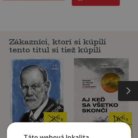
Zákazníci, ktorí si kúpili
tento titul si tiež kúpili
2
16
,90
,90
€
€
2
2
,50
,90
€
€
Táto webová lokalita