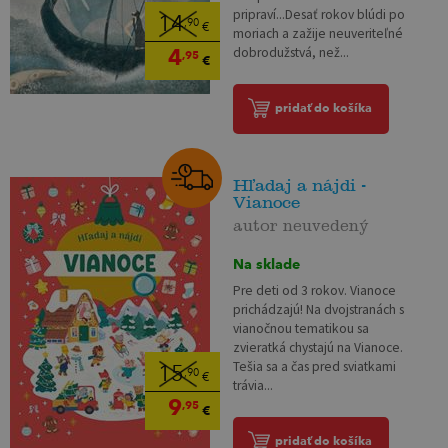
pripraví...Desať rokov blúdi po
14
,90
€
moriach a zažije neuveriteľné
4
dobrodužstvá, než...
,95
€
pridať do košíka
Hľadaj a nájdi -
Vianoce
autor neuvedený
Na sklade
Pre deti od 3 rokov. Vianoce
prichádzajú! Na dvojstranách s
vianočnou tematikou sa
zvieratká chystajú na Vianoce.
Tešia sa a čas pred sviatkami
15
,90
€
trávia...
9
,95
€
pridať do košíka