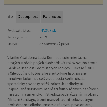
Info
Dostupnosť
Parametre
Vydavateľstvo:
INAQUE.sk
Rok vydania:
2019
Jazyk:
SK Slovenský jazyk
V knihe Vitaj doma Lucia Berlin opisuje miesta, na
ktorých strávila prvých dvadsaťdeväť rokov svojho života.
Banícke usadlosti, dom starých rodičov v Texase či vilu
v Čile dopĺňajú fotografie a autorkine listy, písané
mnohým ľuďom po celý život. Lucia Berlin písala
sporadicky poviedky od 60. rokov. Jej príbehy sú
inšpirované detstvom, ktoré strávila v rôznych baníckych
mestách na americkom Stredozápade, úžasnými rokmi v
čilskom Santiagu, tromi manželstvami, celoživotným
problémom s alkoholizmom a rôznymi povolaniami,