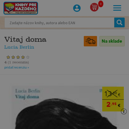
0
Vitaj doma
Na sklade
Lucia Berlin
4
(
1 recenzia
)
pridať recenziu »
13
,99
€
2
,95
€