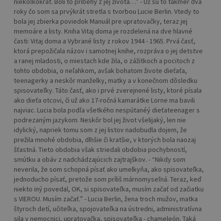
niekoľkokrát. Boli to príbehy z jej života…” - Už sú to takmer dva
roky čo som sa prvýkrát stretla s tvorbou Lucie Berlin. Vtedy to
bola jej zbierka poviedok Manuál pre upratovačky, teraz jej
memoáre a listy. Kniha Vitaj doma je rozdelená na dve hlavné
časti: Vitaj doma a Vybrané listy z rokov 1944 - 1965. Prvá časť,
ktorá prepožičala názov i samotnej knihe, rozpráva o jej detstve
a ranej mladosti, o miestach kde žila, o zážitkoch a pocitoch z
tohto obdobia, o neľahkom, avšak bohatom živote dieťaťa,
teenagerky a neskôr manželky, matky a v konečnom dôsledku
spisovateľky. Táto časť, ako i prvé zverejnené listy, ktoré písala
ako dieťa otcovi, či už ako 17-ročná kamarátke Lorne ma bavili
najviac. Lucia bola podľa všetkého nespútanéý dieťateenager s
podrezaným jazykom. Neskôr bol jej život všelijaký, len nie
idylický, napriek tomu som z jej listov nadobudla dojem, že
prežila mnohé obdobia, dlhšie či kratšie, v ktorých bola naozaj
šťastná. Tieto obdobia však striedali obdobia pochybností,
smútku a obáv z nadchádzajúcich zajtrajškov. - “Nikdy som
neverila, že som schopná písať ako umelkyňa, ako spisovateľka,
jednoducho písať, pretože som príliš márnomyseľná. Teraz, keď
niekto iný povedal, OK, si spisovateľka, musím začať od začiatku
s VIEROU. Musím začať.” - Lucia Berlin, žena troch mužov, matka
štyroch detí, učiteľka, spojovateľka na ústredni, administratívna
sila v nemocnici, upratovačka, spisovateľka - chameleón. Taká