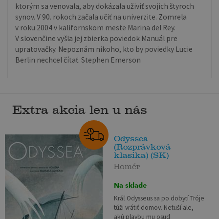
ktorým sa venovala, aby dokázala uživiť svojich štyroch
synov. V 90. rokoch začala učiť na univerzite. Zomrela
v roku 2004 v kalifornskom meste Marina del Rey.
V slovenčine vyšla jej zbierka poviedok Manuál pre
upratovačky. Nepoznám nikoho, kto by poviedky Lucie
Berlin nechcel čítať. Stephen Emerson
Extra akcia len u nás
Odyssea
(Rozprávková
klasika) (SK)
Homér
Na sklade
Kráľ Odysseus sa po dobytí Tróje
túži vrátiť domov. Netuší ale,
akú plavbu mu osud