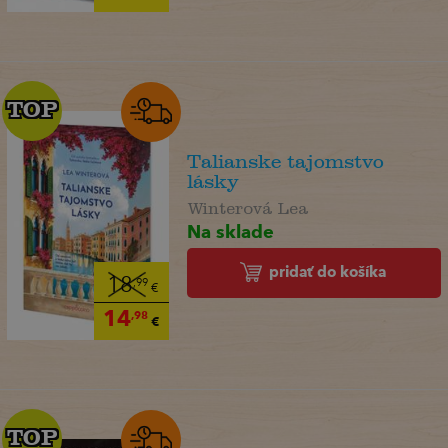
TOP
TOP
Talianske tajomstvo
lásky
Winterová Lea
Na sklade
pridať do košíka
18
,99
€
14
,98
€
TOP
TOP