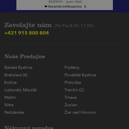
Zavolajte nám
(Po-Pia 8:00-17:00)
+421 915 800 804
Naše Predajne
Banská Bystrica
Piešťany
Bratislava (4)
Považská Bystrica
Košice
Prievidza
Liptovský Mikuláš
Trenčín (2)
Martin
Trnava
Nitra
Zvolen
Partizánske
Žiar nad Hronom
Nákupný poradca