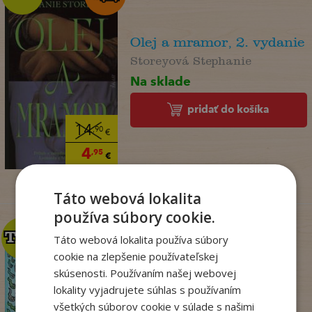
Olej a mramor, 2. vydanie
Storeyová Stephanie
Na sklade
pridať do košíka
14
,90
€
4
,95
€
Táto webová lokalita
používa súbory cookie.
TOP
TOP
Táto webová lokalita používa súbory
cookie na zlepšenie používateľskej
skúsenosti. Používaním našej webovej
Dogman. Larva 22 (8)
lokality vyjadrujete súhlas s používaním
Dav Pilkey
všetkých súborov cookie v súlade s našimi