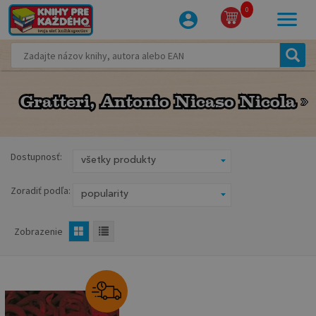
0
Gratteri, Antonio Nicaso Nicola
Gratteri, Antonio Nicaso Nicola
Dostupnosť:
Zoradiť podľa:
Zobrazenie