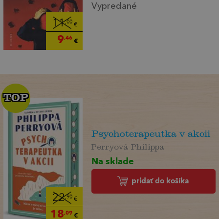
Vypredané
11
,00
€
9
,46
€
TOP
TOP
Psychoterapeutka v akcii
Perryová Philippa
Na sklade
pridať do košíka
22
,90
€
18
,09
€