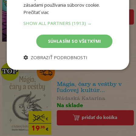
Na sklade
zásadami používania súborov cookie.
Prečítať viac
pridať do košíka
SHOW ALL PARTNERS
(1913) →
14
,95
€
12
,86
€
SÚHLASÍM SO VŠETKÝMI
ZOBRAZIŤ PODROBNOSTI
TOP
TOP
Mágia, čary a veštby v
ľudovej kultúr...
Nádaská Katarína
Na sklade
pridať do košíka
32
,90
€
19
,95
€