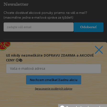
Newsletter
Chcete dostávať akciové ponuky priamo na váš e-mail?
(maximálne jedna e-mailová správa za týždeň)
Odoberať
Už nikdy nezmeškáte DOPRAVU ZDARMA a AKCIOVÉ
CENY 🙂📚
Nechcem zmeškať žiadnu akciu
Spracovanie osobných údajov
© 2016-2026 KNIHY PRE KAŽDÉHO s.r.o.