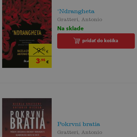
'Ndrangheta
Gratteri, Antonio
Na sklade
pridať do košíka
9
,90
€
3
,95
€
Pokrvní bratia
Gratteri, Antonio